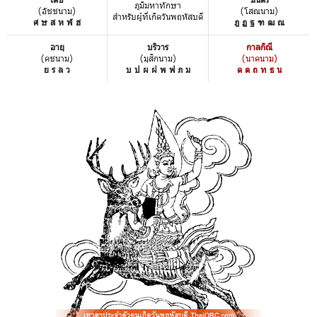
ภูมิมหาทักษา
(อัชชนาม)
(โสณนาม)
สำหรับผู้ที่เกิดวันพฤหัสบดี
ศ ษ ส ห ฬ ฮ
ฎ ฏ ฐ ฑ ฒ ณ
อายุ
บริวาร
กาลกิณี
(คชนาม)
(มุสิกนาม)
(นาคนาม)
ย ร ล ว
บ ป ผ ฝ พ ฟ ภ ม
ด ต ถ ท ธ น