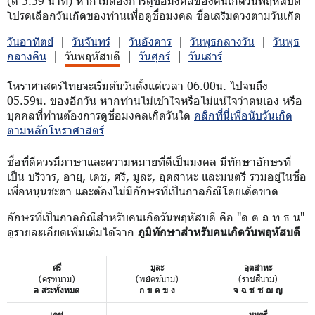
(ตี 5.59 นาที) หากไม่ต้องการดูชื่อมงคลของคนเกิดวันพฤหัสบดี
โปรดเลือกวันเกิดของท่านเพื่อดูชื่อมงคล ชื่อเสริมดวงตามวันเกิด
วันอาทิตย์
|
วันจันทร์
|
วันอังคาร
|
วันพุธกลางวัน
|
วันพุธ
กลางคืน
|
วันพฤหัสบดี
|
วันศุกร์
|
วันเสาร์
โหราศาสตร์ไทยจะเริ่มต้นวันตั้งแต่เวลา 06.00น. ไปจนถึง
05.59น. ของอีกวัน หากท่านไม่เข้าใจหรือไม่แน่ใจว่าตนเอง หรือ
บุคคลที่ท่านต้องการดูชื่อมงคลเกิดวันใด
คลิกที่นี่เพื่อนับวันเกิด
ตามหลักโหราศาสตร์
ชื่อที่ดีควรมีภาษาและความหมายที่ดีเป็นมงคล มีทักษาอักษรที่
เป็น บริวาร, อายุ, เดช, ศรี, มูละ, อุตสาหะ และมนตรี รวมอยู่ในชื่อ
เพื่อหนุนชะตา และต้องไม่มีอักษรที่เป็นกาลกิณีโดยเด็ดขาด
อักษรที่เป็นกาลกิณีสำหรับคนเกิดวันพฤหัสบดี คือ "ด ต ถ ท ธ น"
ดูรายละเอียดเพิ่มเติมได้จาก
ภูมิทักษาสำหรับคนเกิดวันพฤหัสบดี
ศรี
มูละ
อุตสาหะ
(ครุฑนาม)
(พยัคฆ์นาม)
(ราชสีนาม)
อ สระทั้งหมด
ก ข ค ฆ ง
จ ฉ ช ซ ฌ ญ
เดช
มนตรี