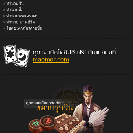
ทำนายฝัน
ทำนายชื่อ
ทำนายพระเคราะห์
ทำนายกราฟชีวิต
โชคชะตาฉัตรสามชั้น
ดูดวง เปิดไพ่ยิปซี ฟรี! กับแม่หมอที่
maemor.com