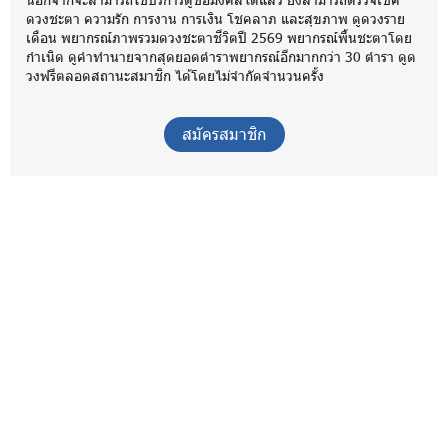
ดวงชะตา ความรัก การงาน การเงิน โชคลาภ และสุขภาพ ดูดวงราย
เดือน พยากรณ์ภาพรวมดวงชะตาชีวิตปี 2569 พยากรณ์พื้นชะตาโดย
กำเนิด ดูคำทำนายจากสุดยอดตำราพยากรณ์อีกมากกว่า 30 ตำรา ดูด
วงฟรีตลอดสถานะสมาชิก ได้โดยไม่จำกัดจำนวนครั้ง
สมัครสมาชิก