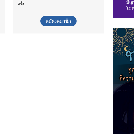
ปัญห
ครั้ง
โชค
สมัครสมาชิก