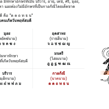
มีทักษาอักษรที่เป็น บริวาร, อายุ, เดช, ศรี, มูละ,
ตา และต้องไม่มีอักษรที่เป็นกาลกิณีโดยเด็ดขาด
ดี คือ "ด ต ถ ท ธ น"
บคนเกิดวันพฤหัสบดี
มูละ
อุตสาหะ
พยัคฆ์นาม)
(ราชสีนาม)
ก ข ค ฆ ง
จ ฉ ช ซ ฌ ญ
มนตรี
มิมหาทักษา
(โสณนาม)
้ที่เกิดวันพฤหัสบดี
ฎ ฏ ฐ ฑ ฒ ณ
บริวาร
กาลกิณี
(มุสิกนาม)
(นาคนาม)
 ผ ฝ พ ฟ ภ ม
ด ต ถ ท ธ น