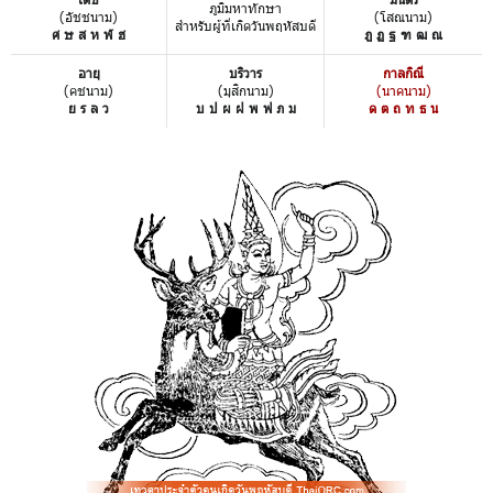
ภูมิมหาทักษา
(อัชชนาม)
(โสณนาม)
สำหรับผู้ที่เกิดวันพฤหัสบดี
ศ ษ ส ห ฬ ฮ
ฎ ฏ ฐ ฑ ฒ ณ
อายุ
บริวาร
กาลกิณี
(คชนาม)
(มุสิกนาม)
(นาคนาม)
ย ร ล ว
บ ป ผ ฝ พ ฟ ภ ม
ด ต ถ ท ธ น