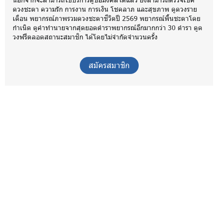
ดวงชะตา ความรัก การงาน การเงิน โชคลาภ และสุขภาพ ดูดวงราย
เดือน พยากรณ์ภาพรวมดวงชะตาชีวิตปี 2569 พยากรณ์พื้นชะตาโดย
กำเนิด ดูคำทำนายจากสุดยอดตำราพยากรณ์อีกมากกว่า 30 ตำรา ดูด
วงฟรีตลอดสถานะสมาชิก ได้โดยไม่จำกัดจำนวนครั้ง
สมัครสมาชิก