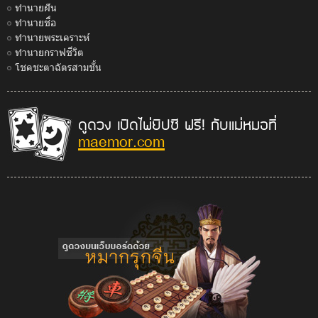
ทำนายฝัน
ทำนายชื่อ
ทำนายพระเคราะห์
ทำนายกราฟชีวิต
โชคชะตาฉัตรสามชั้น
ดูดวง เปิดไพ่ยิปซี ฟรี! กับแม่หมอที่
maemor.com