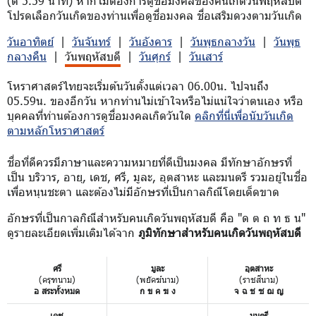
(ตี 5.59 นาที) หากไม่ต้องการดูชื่อมงคลของคนเกิดวันพฤหัสบดี
โปรดเลือกวันเกิดของท่านเพื่อดูชื่อมงคล ชื่อเสริมดวงตามวันเกิด
วันอาทิตย์
|
วันจันทร์
|
วันอังคาร
|
วันพุธกลางวัน
|
วันพุธ
กลางคืน
|
วันพฤหัสบดี
|
วันศุกร์
|
วันเสาร์
โหราศาสตร์ไทยจะเริ่มต้นวันตั้งแต่เวลา 06.00น. ไปจนถึง
05.59น. ของอีกวัน หากท่านไม่เข้าใจหรือไม่แน่ใจว่าตนเอง หรือ
บุคคลที่ท่านต้องการดูชื่อมงคลเกิดวันใด
คลิกที่นี่เพื่อนับวันเกิด
ตามหลักโหราศาสตร์
ชื่อที่ดีควรมีภาษาและความหมายที่ดีเป็นมงคล มีทักษาอักษรที่
เป็น บริวาร, อายุ, เดช, ศรี, มูละ, อุตสาหะ และมนตรี รวมอยู่ในชื่อ
เพื่อหนุนชะตา และต้องไม่มีอักษรที่เป็นกาลกิณีโดยเด็ดขาด
อักษรที่เป็นกาลกิณีสำหรับคนเกิดวันพฤหัสบดี คือ "ด ต ถ ท ธ น"
ดูรายละเอียดเพิ่มเติมได้จาก
ภูมิทักษาสำหรับคนเกิดวันพฤหัสบดี
ศรี
มูละ
อุตสาหะ
(ครุฑนาม)
(พยัคฆ์นาม)
(ราชสีนาม)
อ สระทั้งหมด
ก ข ค ฆ ง
จ ฉ ช ซ ฌ ญ
เดช
มนตรี