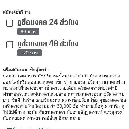
สมัครใช้บริการ
ดูชื่อมงคล 24 ชั่วโมง
80 บาท
ดูชื่อมงคล 48 ชั่วโมง
120 บาท
หรือสมัครสมาชิกคุ้มกว่า
นอกจากจะสามารถใช้บริการดูชื่อมงคลได้แล้ว ยังสามารถดูดวง
ออนไลน์ฟรีตลอดสถานะสมาชิก ทำนายชะตาชีวิตจากยามตกฟาก
พยากรณ์พื้นดวงชะตา เช็กดวงรายเดือน ดูโชคเคราะห์ประจำปี
ทำนายพระเคราะห์เทวดาเสวยอายุ ดูภาพรวมดวงชะตาชีวิต ดูฤกษ์
ยาม วันดี-วันร้าย ฤกษ์วันมงคล ตรวจเช็กปรับแก้ชื่อ ดูชื่อมงคล ชื่อ
เสริมดวงตามวันเกิดมากกว่า 30,000 ชื่อ ทำนายเนื้อคู่ ความรัก ดู
ไพ่ยิปซี ทำนายฝัน จับยามสามตา นับอายุอัฏฐเคราะห์ และดูดวง
กับสุดยอดตำราพยากรณ์อื่นๆ อีกมากมาย