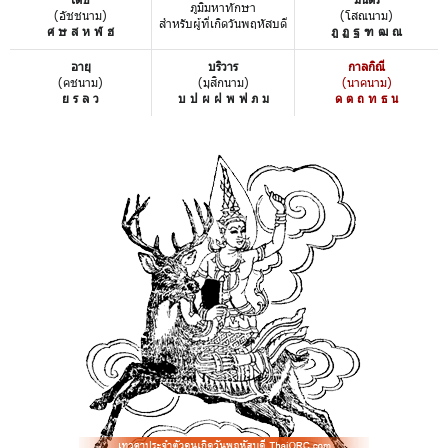
ภูมิมหาทักษา
(อัชชนาม)
(โสณนาม)
สำหรับผู้ที่เกิดวันพฤหัสบดี
ศ ษ ส ห ฬ ฮ
ฎ ฏ ฐ ฑ ฒ ณ
อายุ
บริวาร
กาลกิณี
(คชนาม)
(มุสิกนาม)
(นาคนาม)
ย ร ล ว
บ ป ผ ฝ พ ฟ ภ ม
ด ต ถ ท ธ น