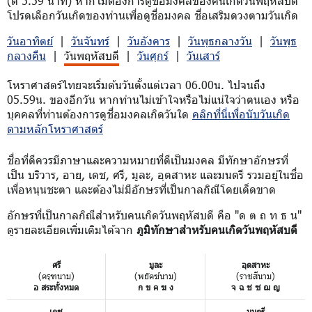
(ตี 5.59 นาที) หากไม่ต้องการดูชื่อมงคลของคนเกิดวันพฤหัสบดี
โปรดเลือกวันเกิดของท่านเพื่อดูชื่อมงคล ชื่อเสริมดวงตามวันเกิด
วันอาทิตย์
|
วันจันทร์
|
วันอังคาร
|
วันพุธกลางวัน
|
วันพุธ
กลางคืน
|
วันพฤหัสบดี
|
วันศุกร์
|
วันเสาร์
โหราศาสตร์ไทยจะเริ่มต้นวันตั้งแต่เวลา 06.00น. ไปจนถึง
05.59น. ของอีกวัน หากท่านไม่เข้าใจหรือไม่แน่ใจว่าตนเอง หรือ
บุคคลที่ท่านต้องการดูชื่อมงคลเกิดวันใด
คลิกที่นี่เพื่อนับวันเกิด
ตามหลักโหราศาสตร์
ชื่อที่ดีควรมีภาษาและความหมายที่ดีเป็นมงคล มีทักษาอักษรที่
เป็น บริวาร, อายุ, เดช, ศรี, มูละ, อุตสาหะ และมนตรี รวมอยู่ในชื่อ
เพื่อหนุนชะตา และต้องไม่มีอักษรที่เป็นกาลกิณีโดยเด็ดขาด
อักษรที่เป็นกาลกิณีสำหรับคนเกิดวันพฤหัสบดี คือ "ด ต ถ ท ธ น"
ดูรายละเอียดเพิ่มเติมได้จาก
ภูมิทักษาสำหรับคนเกิดวันพฤหัสบดี
ศรี
มูละ
อุตสาหะ
(ครุฑนาม)
(พยัคฆ์นาม)
(ราชสีนาม)
อ สระทั้งหมด
ก ข ค ฆ ง
จ ฉ ช ซ ฌ ญ
เดช
มนตรี