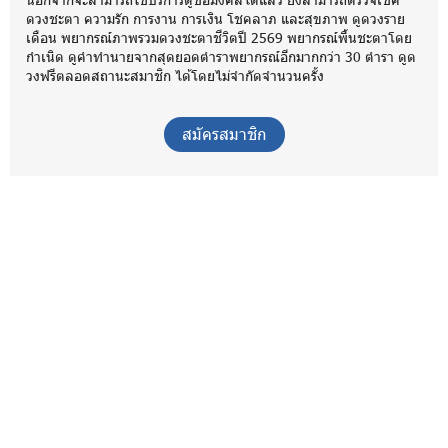
ดวงชะตา ความรัก การงาน การเงิน โชคลาภ และสุขภาพ ดูดวงราย
เดือน พยากรณ์ภาพรวมดวงชะตาชีวิตปี 2569 พยากรณ์พื้นชะตาโดย
กำเนิด ดูคำทำนายจากสุดยอดตำราพยากรณ์อีกมากกว่า 30 ตำรา ดูด
วงฟรีตลอดสถานะสมาชิก ได้โดยไม่จำกัดจำนวนครั้ง
สมัครสมาชิก