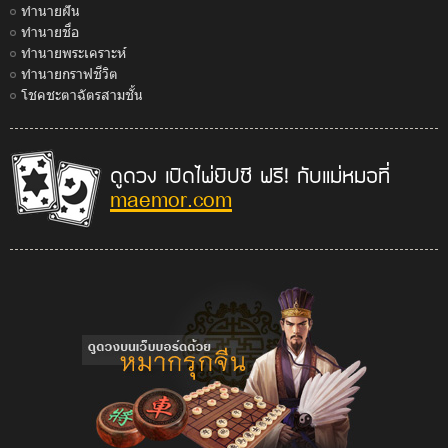
ทำนายฝัน
ทำนายชื่อ
ทำนายพระเคราะห์
ทำนายกราฟชีวิต
โชคชะตาฉัตรสามชั้น
ดูดวง เปิดไพ่ยิปซี ฟรี! กับแม่หมอที่
maemor.com