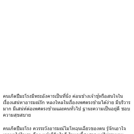
คนเกิดปีมะโรงมีพระอังคารเป็นที่นั่ง ค่อนข้างเจ้าชู้หรือสนใจใน
เรื่องเสน่หาอารมณ์รัก หลงใหลในเรื่องเพศตรงข้ามได้ง่าย มีบริวาร
มาก มีเสน่ห์ต่อเพศตรงข้ามและคนทั่วไป ฐานะความเป็นอยู่ดี ชอบ
ความสุขสบาย
คนเกิดปีมะโรง ควรระวังอารมณ์โมโหฉุนเฉียวของตน รู้จักเอาใจ