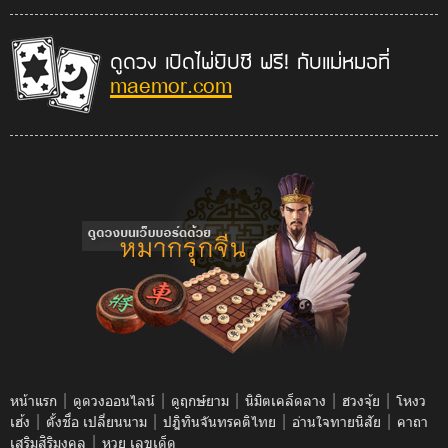
ดูดวง เปิดไพ่ยิปซี ฟรี! กับแม่หมอที่
maemor.com
|
|
|
|
|
หน้าแรก
ดูดวงออนไลน์
ดูฤกษ์ยาม
นิมิตเคล็ดลาง
ฮวงจุ้ย
โหงว
|
|
|
|
เฮ้ง
ตั้งชื่อ เปลี่ยนนาม
ปฎิทินจันทรคติไทย
อ่านใจทายนิสัย
คาถา
|
เสริมสิริมงคล
หวย เลขเด็ด