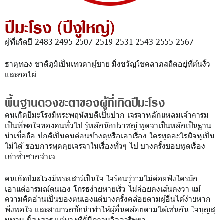
ปีมะโรง (ปีงูใหญ่)
ผู้ที่เกิดปี 2483 2495 2507 2519 2531 2543 2555 2567
ธาตุทอง ชาติภูมิเป็นเทวดาผู้ชาย มิ่งขวัญโชคลาภสถิตอยู่ที่ต้นงิ้ว
และกอไผ่
พื้นฐานดวงชะตาของผู้ที่เกิดปีมะโรง
คนเกิดปีมะโรงมีพระพฤหัสบดีเป็นปาก เจรจาหลักแหลมเจ้าคารม
เป็นที่พอใจของคนทั่วไป รู้หลักนักปราชญ์ พูดจาเป็นหลักเป็นฐาน
น่าเชื่อถือ ปกติเป็นคนค่อนข้างดุหรือเอาเรื่อง ใครพูดอะไรผิดหูเป็น
ไม่ได้ ชอบการพูดคุยเจรจาในเรื่องทั่วๆ ไป บางครั้งชอบพูดเรื่อง
เก่าซ้ำซากจำเจ
คนเกิดปีมะโรงมีพระเสาร์เป็นใจ ใจร้อนวู่วามไม่ค่อยฟังใครมัก
เอาแต่อารมณ์ตนเอง โกรธง่ายหายเร็ว ไม่ค่อยคงเส้นคงวา แม้
ความคิดอ่านเป็นของตนเองแต่บางครั้งคล้อยตามผู้อื่นได้ง่ายหาก
พึงพอใจ และสามารถชักนำทำให้ผู้อื่นคล้อยตามได้เช่นกัน ใจบุญสุ
นทาน ขี้สงสาร แต่บางทีก็มีความอิจฉาริษยา