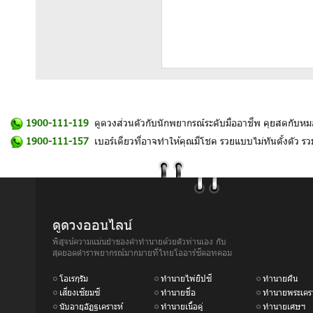
1900-111-119
ดูดวงส่วนตัวกับนักพยากรณ์ระดับมืออาชีพ คุยสดกับหม
1900-111-157
เบอร์เดียวที่อาจทำให้คุณมีโชค รวยแบบไม่ทันตั้งตัว 
ดูดวงออนไลน์
พิสูจน์ความแม่นยำของคำทำนายด้วยตัวท่านเอง กับ
สุดยอดตำราพยากรณ์มากมายที่ไทยโออาร์ซีดอทคอม
โอเรกุรัม
ทำนายไพ่ยิปซี
ทำนายฝัน
เสี่ยงเซียมซี
ทำนายชื่อ
ทำนายพระเครา
นับอายุอัฏฐเคราะห์
ทำนายเนื้อคู่
ทำนายเศษฯ