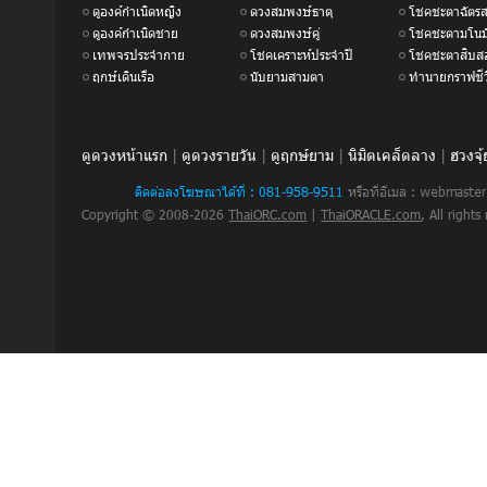
ดูองค์กำเนิดหญิง
ดวงสมพงษ์ธาตุ
โชคชะตาฉัตรส
ดูองค์กำเนิดชาย
ดวงสมพงษ์คู่
โชคชะตามโนม
เทพจรประจำกาย
โชคเคราะห์ประจำปี
โชคชะตาสิบสอ
ฤกษ์เดินเรือ
นับยามสามตา
ทำนายกราฟชีว
ดูดวงหน้าแรก
|
ดูดวงรายวัน
|
ดูฤกษ์ยาม
|
นิมิตเคล็ดลาง
|
ฮวงจุ้
Copyright © 2008-2026
ThaiORC.com
|
ThaiORACLE.com
, All right