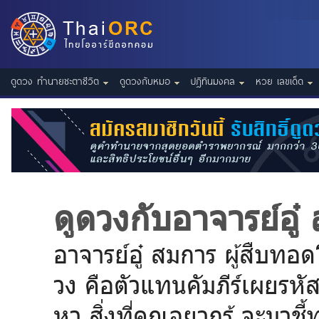
ดูดวง ทำนายชะตาชีวิต
ดูดวงกับหมอ
ปฎิทินมงคล
หวย เลขเด็ด
ดูดวงกับอาจารย์อู๋
อาจารย์อู๋ สมการ ผู้สืบท
วง คือตัวแทนคัมภีร์เผยรห
หา สิ่งที่คุณอยากรู้ จะม