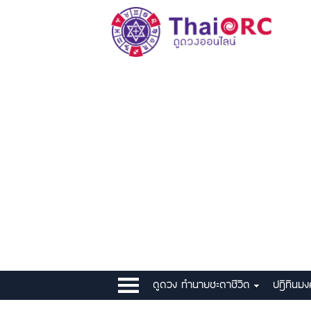
ดูดวง ทำนายชะตาชีวิต
ปฎิทินม