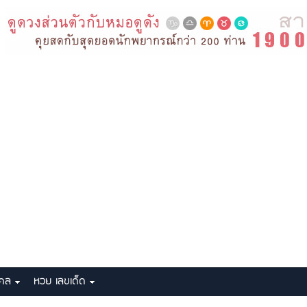
งคล
หวย เลขเด็ด