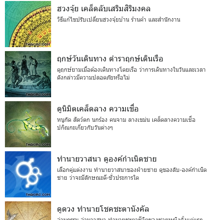
ฮวงจุ้ย เคล็ดลับเสริมสิริมงคล
วิธีแก้ไขปรับเปลี่ยนฮวงจุ้ยบ้าน ร้านค้า และสำนักงาน
ฤกษ์วันเดินทาง ตำราฤกษ์เดินเรือ
ดูฤกษ์ยามเมื่อต้องเดินทางโดยเรือ ว่าการเดินทางในวันและเวลา
ดังกล่าวมีความปลอดภัยหรือไม่
ดูนิมิตเคล็ดลาง ความเชื่อ
หนูกัด สัตว์ตก นกร้อง คนจาม ลางเขม่น เคล็ดลางความเชื่อ
ปกิณกะเกี่ยวกับวันต่างๆ
ทำนายวาสนา ดูองค์กำเนิดชาย
เลือกคู่แต่งงาน ทำนายวาสนาของฝ่ายชาย ดูของลับ-องค์กำเนิด
ชาย ว่าจะมีลักษณะดี-ชั่วประการใด
ดูดวง ทำนายโชคชะตานังคัล
อ่านกรรม อ่านวาสนา ทำนายชะตาชีวิตของชายหญิงตั้งแต่แรก