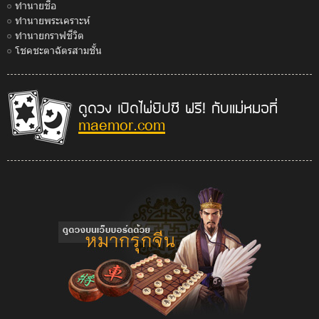
ทำนายชื่อ
ทำนายพระเคราะห์
ทำนายกราฟชีวิต
โชคชะตาฉัตรสามชั้น
ดูดวง เปิดไพ่ยิปซี ฟรี! กับแม่หมอที่
maemor.com