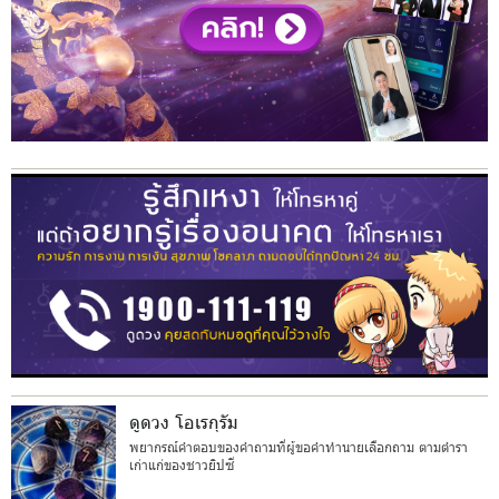
ดูดวง โอเรกุรัม
พยากรณ์คำตอบของคำถามที่ผู้ขอคำทำนายเลือกถาม ตามตำรา
เก่าแก่ของชาวยิปซี