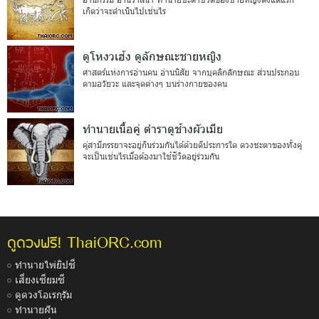
เกิดว่าจะดำเนินไปเช่นไร
ดูโหงวเฮ้ง ดูลักษณะชายหญิง
ศาสตร์แห่งการอ่านคน อ่านนิสัย จากบุคลิกลักษณะ ส่วนประกอบ
ตามอวัยวะ และจุดต่างๆ บนร่างกายของคน
ทำนายเนื้อคู่ ตำราดูช้างผัวเมีย
คู่สามีภรรยาจะอยู่กินร่วมกันได้ด้วยดีประการใด ดวงชะตาของทั้งคู่
จะเป็นเช่นไรเมื่อต้องมาใช้ชีวิตอยู่ร่วมกัน
ThaiORC.com
ดูดวงฟรี!
ทำนายไพ่ยิปซี
เสี่ยงเซียมซี
ดูดวงโอเรกุรัม
ทำนายฝัน