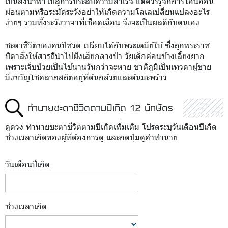
เป็นสิ่งนำพาไปสู่การประสบความสำเร็จ แต่ควรรู้จักการโอนอ่อน
ผ่อนตามหรือระมัดระวังอย่าให้เกิดความโลเลเปลี่ยนแปลงอะไร
ง่ายๆ รวมทั้งระวังวาจาที่เชือดเฉือน จึงจะเป็นผลดีกับตนเอง
ชะตาชีวิตของคนปีชวด เปรียบได้กับพระเตมีย์ใบ้ ซึ่งถูกพระราช
บิดาสั่งให้สารถีนำไปฝังเสียกลางป่า วัยเด็กค่อนข้างเลี้ยงยาก
เพราะเจ็บป่วยเป็นไข้นานวันกว่าจะหาย ชาติภูมิเป็นเทวดาผู้ชาย
มิ่งขวัญโชคลาภสถิตอยู่ที่ต้นกล้วยและต้นมะพร้าว
ทำนายชะตาชีวิตตามปีเกิด 12 นักษัตร
ดูดวง ทำนายชะตาชีวิตตามปีเกิดเพิ่มเติม โปรดระบุวันเดือนปีเกิด
ช่วงเวลาเกิดของผู้ที่ต้องการดู และกดปุ่มดูคำทำนาย
วันเดือนปีเกิด
ช่วงเวลาเกิด