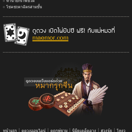
ทำนายกราฟชีวิต
โชคชะตาฉัตรสามชั้น
ดูดวง เปิดไพ่ยิปซี ฟรี! กับแม่หมอที่
maemor.com
|
|
|
|
|
หน้าแรก
ดูดวงออนไลน์
ดูฤกษ์ยาม
นิมิตเคล็ดลาง
ฮวงจุ้ย
โหงว