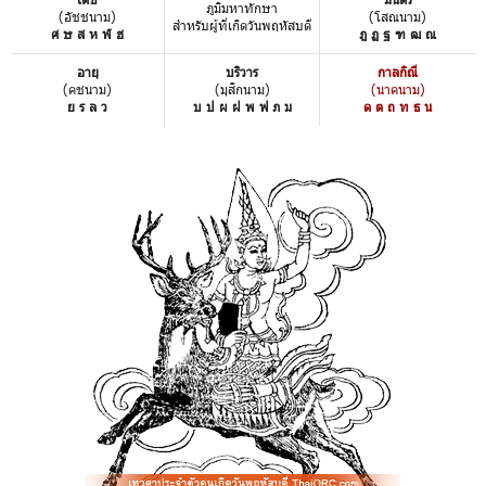
ภูมิมหาทักษา
(อัชชนาม)
(โสณนาม)
สำหรับผู้ที่เกิดวันพฤหัสบดี
ศ ษ ส ห ฬ ฮ
ฎ ฏ ฐ ฑ ฒ ณ
อายุ
บริวาร
กาลกิณี
(คชนาม)
(มุสิกนาม)
(นาคนาม)
ย ร ล ว
บ ป ผ ฝ พ ฟ ภ ม
ด ต ถ ท ธ น