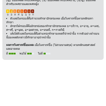
(ญ) ชื่อมงคลสำหรับเพศหญิง, (ช) ชื่อมงคลสำหรับเพศชาย, (ช/ญ) ชื่อมงคล
สำหรับเพศชายและเพศหญิง
0
3
1
3
1
0
1
0
บ
อ
ด
ศ
มู
อุ
ม
ก
ตัวเลขในกรอบสีคือจำนวนทักษาอักษรมงคล เมื่อวิเคราะห์ชื่อตามหลักมหา
ทักษา
อักษรใต้กรอบสีคืออักษรย่อของทักษาอักษรมงคล บ=บริวาร, อ=อายุ, ด=เดช,
ศ=ศรี, มู=มูละ, อุ=อุตสาหะ, ม=มนตรี, ก=กาลกิณี
เส้นใต้ตัวเลขในกรอบสีคือตำแหน่งทักษามงคลที่นำหน้าชื่อ จากตัวอย่างด้านบน
ชื่อมงคลดังกล่าวมีทักษาอายุนำหน้าชื่อ
ผลการวิเคราะห์ชื่อมงคล
เมื่อวิเคราะห์ชื่อ (ไม่รวมนามสกุล) ตามหลักเลขศาสตร์
และอายตนะ
ดี
พอใช้
ไม่ดี