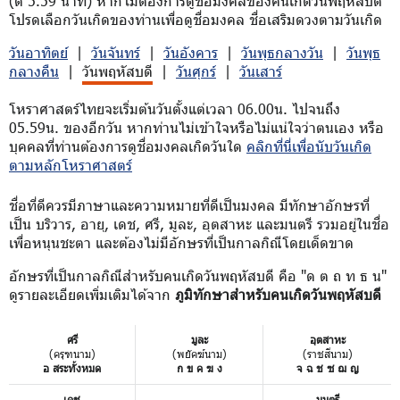
(ตี 5.59 นาที) หากไม่ต้องการดูชื่อมงคลของคนเกิดวันพฤหัสบดี
โปรดเลือกวันเกิดของท่านเพื่อดูชื่อมงคล ชื่อเสริมดวงตามวันเกิด
วันอาทิตย์
|
วันจันทร์
|
วันอังคาร
|
วันพุธกลางวัน
|
วันพุธ
กลางคืน
|
วันพฤหัสบดี
|
วันศุกร์
|
วันเสาร์
โหราศาสตร์ไทยจะเริ่มต้นวันตั้งแต่เวลา 06.00น. ไปจนถึง
05.59น. ของอีกวัน หากท่านไม่เข้าใจหรือไม่แน่ใจว่าตนเอง หรือ
บุคคลที่ท่านต้องการดูชื่อมงคลเกิดวันใด
คลิกที่นี่เพื่อนับวันเกิด
ตามหลักโหราศาสตร์
ชื่อที่ดีควรมีภาษาและความหมายที่ดีเป็นมงคล มีทักษาอักษรที่
เป็น บริวาร, อายุ, เดช, ศรี, มูละ, อุตสาหะ และมนตรี รวมอยู่ในชื่อ
เพื่อหนุนชะตา และต้องไม่มีอักษรที่เป็นกาลกิณีโดยเด็ดขาด
อักษรที่เป็นกาลกิณีสำหรับคนเกิดวันพฤหัสบดี คือ "ด ต ถ ท ธ น"
ดูรายละเอียดเพิ่มเติมได้จาก
ภูมิทักษาสำหรับคนเกิดวันพฤหัสบดี
ศรี
มูละ
อุตสาหะ
(ครุฑนาม)
(พยัคฆ์นาม)
(ราชสีนาม)
อ สระทั้งหมด
ก ข ค ฆ ง
จ ฉ ช ซ ฌ ญ
เดช
มนตรี