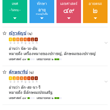
เพศ
ทักษา
เลขศาสตร์
อายตนะ
๔๙
๒
อายุ
--ไม่ระบุ--
รวมอยู่ในชื่อ
ณัฐวลัญช์
(ญ)
0
2
0
2
0
2
2
0
บ
อ
ด
ศ
มู
อุ
ม
ก
อ่านว่า นัด-วะ-ลัน
หมายถึง เครื่องหมายของปราชญ์, ลักษณะของปราชญ์
เลขศาสตร์ ๔๙
เลขอายตนะ ๒
ลักษณารีย์
(ญ)
0
3
1
3
1
0
1
0
บ
อ
ด
ศ
มู
อุ
ม
ก
อ่านว่า ลัก-สะ-นา-รี
หมายถึง มีลักษณะประเสริฐ
เลขศาสตร์ ๔๙
เลขอายตนะ ๒