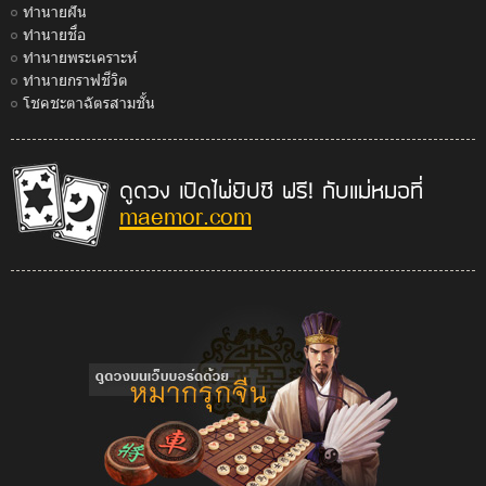
ทำนายฝัน
ทำนายชื่อ
ทำนายพระเคราะห์
ทำนายกราฟชีวิต
โชคชะตาฉัตรสามชั้น
ดูดวง เปิดไพ่ยิปซี ฟรี! กับแม่หมอที่
maemor.com