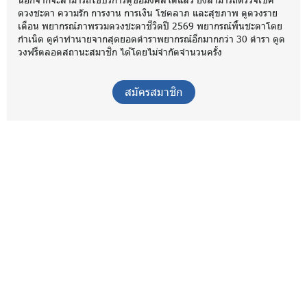
ดวงชะตา ความรัก การงาน การเงิน โชคลาภ และสุขภาพ ดูดวงราย
เดือน พยากรณ์ภาพรวมดวงชะตาชีวิตปี 2569 พยากรณ์พื้นชะตาโดย
กำเนิด ดูคำทำนายจากสุดยอดตำราพยากรณ์อีกมากกว่า 30 ตำรา ดูด
วงฟรีตลอดสถานะสมาชิก ได้โดยไม่จำกัดจำนวนครั้ง
สมัครสมาชิก