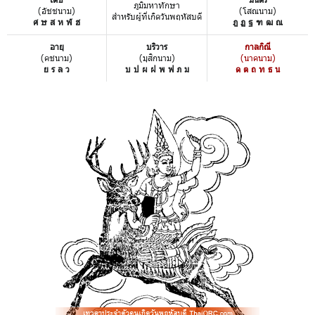
ภูมิมหาทักษา
(อัชชนาม)
(โสณนาม)
สำหรับผู้ที่เกิดวันพฤหัสบดี
ศ ษ ส ห ฬ ฮ
ฎ ฏ ฐ ฑ ฒ ณ
อายุ
บริวาร
กาลกิณี
(คชนาม)
(มุสิกนาม)
(นาคนาม)
ย ร ล ว
บ ป ผ ฝ พ ฟ ภ ม
ด ต ถ ท ธ น