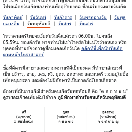
(ตี 5.59 นาที) หากไม่ต้องการดูชื่อมงคลของคนเกิดวันพฤหัสบดี
โปรดเลือกวันเกิดของท่านเพื่อดูชื่อมงคล ชื่อเสริมดวงตามวันเกิด
วันอาทิตย์
|
วันจันทร์
|
วันอังคาร
|
วันพุธกลางวัน
|
วันพุธ
กลางคืน
|
วันพฤหัสบดี
|
วันศุกร์
|
วันเสาร์
โหราศาสตร์ไทยจะเริ่มต้นวันตั้งแต่เวลา 06.00น. ไปจนถึง
05.59น. ของอีกวัน หากท่านไม่เข้าใจหรือไม่แน่ใจว่าตนเอง หรือ
บุคคลที่ท่านต้องการดูชื่อมงคลเกิดวันใด
คลิกที่นี่เพื่อนับวันเกิด
ตามหลักโหราศาสตร์
ชื่อที่ดีควรมีภาษาและความหมายที่ดีเป็นมงคล มีทักษาอักษรที่
เป็น บริวาร, อายุ, เดช, ศรี, มูละ, อุตสาหะ และมนตรี รวมอยู่ในชื่อ
เพื่อหนุนชะตา และต้องไม่มีอักษรที่เป็นกาลกิณีโดยเด็ดขาด
อักษรที่เป็นกาลกิณีสำหรับคนเกิดวันพฤหัสบดี คือ "ด ต ถ ท ธ น"
ดูรายละเอียดเพิ่มเติมได้จาก
ภูมิทักษาสำหรับคนเกิดวันพฤหัสบดี
ศรี
มูละ
อุตสาหะ
(ครุฑนาม)
(พยัคฆ์นาม)
(ราชสีนาม)
อ สระทั้งหมด
ก ข ค ฆ ง
จ ฉ ช ซ ฌ ญ
เดช
มนตรี