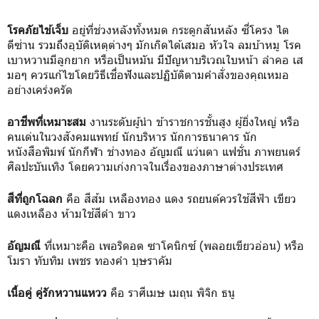
โรคภัยไข้เจ็บ
อยู่ที่ช่วงหลังทั้งหมด กระดูกสันหลัง ซี่โครง ไต
ดีซ่าน รวมถึงอุบัติเหตุต่างๆ มักเกิดได้เสมอ หัวใจ ลมบ้าหมู โรค
เบาหวานมีลูกยาก หรือเป็นหมัน มีปัญหาบริเวณใบหน้า ลำคอ เส
มอๆ ควรแก้ไขโดยวิธีเชื่อฟังและปฏิบัติตามคำสั่งของคุณหมอ
อย่างเคร่งครัด
อาชีพที่เหมาะสม
งานระดับผู้นำ ข้าราชการชั้นสูง ผู้ยิ่งใหญ่ หรือ
คนเด่นในวงสังคมแพทย์ นักบริหาร นักการธนาคาร นัก
หนังสือพิมพ์ นักกีฬา ช่างทอง อัญมณี แว่นตา แฟชั่น ภาพยนตร์
ศิลปะบันเทิง โดยความเก่งกาจในเรื่องของภาษาต่างประเทศ
สีที่ถูกโฉลก
คือ สีส้ม เหลืองทอง แดง รถยนต์ควรใช้สีฟ้า เขียว
แดงเหลือง ห้ามใช้สีดำ ขาว
อัญมณี
ที่เหมาะคือ เพอริดอต ซาโคนิกซ์ (พลอยเขียวอ่อน) หรือ
โมรา ทับทิม เพชร ทองคำ บุษราคัม
เนื้อคู่ คู่รักหวานแหวว
คือ ราศีเมษ เมถุน พิจิก ธนู