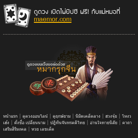
ดูดวง เปิดไพ่ยิปซี ฟรี! กับแม่หมอที่
maemor.com
|
|
|
|
|
หน้าแรก
ดูดวงออนไลน์
ดูฤกษ์ยาม
นิมิตเคล็ดลาง
ฮวงจุ้ย
โหงว
|
|
|
|
เฮ้ง
ตั้งชื่อ เปลี่ยนนาม
ปฎิทินจันทรคติไทย
อ่านใจทายนิสัย
คาถา
|
เสริมสิริมงคล
หวย เลขเด็ด