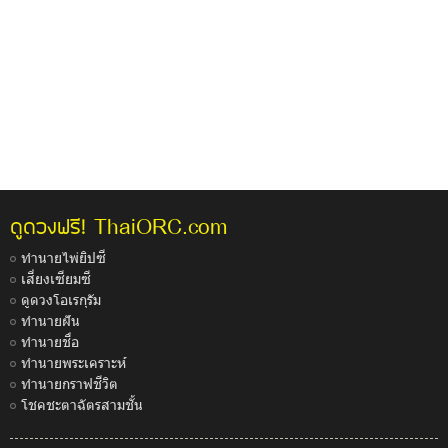
ThaiORC.com
ดูดวงฟรี!
ทำนายไพ่ยิปซี
เสี่ยงเซียมซี
ดูดวงโอเรกุรัม
ทำนายฝัน
ทำนายชื่อ
ทำนายพระเคราะห์
ทำนายกราฟชีวิต
โชคชะตาฉัตรสามชั้น