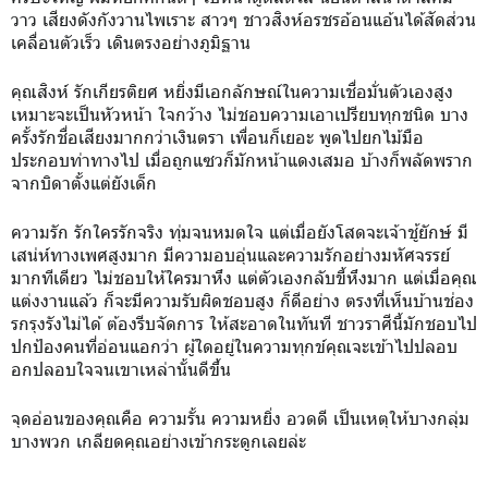
วาว เสียงดังกังวานไพเราะ สาวๆ ชาวสิงห์อรชรอ้อนแอ้นได้สัดส่วน
เคลื่อนตัวเร็ว เดินตรงอย่างภูมิฐาน
คุณสิงห์ รักเกียรติยศ หยิ่งมีเอกลักษณ์ในความเชื่อมั่นตัวเองสูง
เหมาะจะเป็นหัวหน้า ใจกว้าง ไม่ชอบความเอาเปรียบทุกชนิด บาง
ครั้งรักชื่อเสียงมากกว่าเงินตรา เพื่อนก็เยอะ พูดไปยกไม้มือ
ประกอบท่าทางไป เมื่อถูกแซวก็มักหน้าแดงเสมอ บ้างก็พลัดพราก
จากบิดาตั้งแต่ยังเด็ก
ความรัก รักใครรักจริง ทุ่มจนหมดใจ แต่เมื่อยังโสดจะเจ้าชู้ยักษ์ มี
เสน่ห์ทางเพศสูงมาก มีความอบอุ่นและความรักอย่างมหัศจรรย์
มากทีเดียว ไม่ชอบให้ใครมาหึง แต่ตัวเองกลับขี้หึงมาก แต่เมื่อคุณ
แต่งงานแล้ว ก็จะมีความรับผิดชอบสูง ก็ดีอย่าง ตรงที่เห็นบ้านช่อง
รกรุงรังไม่ได้ ต้องรีบจัดการ ให้สะอาดในทันที ชาวราศีนี้มักชอบไป
ปกป้องคนที่อ่อนแอกว่า ผู้ใดอยู่ในความทุกข์คุณจะเข้าไปปลอบ
อกปลอบใจจนเขาเหล่านั้นดีขึ้น
จุดอ่อนของคุณคือ ความรั้น ความหยิ่ง อวดดี เป็นเหตุให้บางกลุ่ม
บางพวก เกลียดคุณอย่างเข้ากระดูกเลยล่ะ