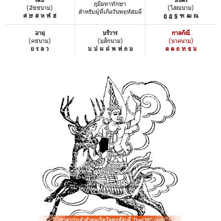
ภูมิมหาทักษา
(อัชชนาม)
(โสณนาม)
สำหรับผู้ที่เกิดวันพฤหัสบดี
ศ ษ ส ห ฬ ฮ
ฎ ฏ ฐ ฑ ฒ ณ
อายุ
บริวาร
กาลกิณี
(คชนาม)
(มุสิกนาม)
(นาคนาม)
ย ร ล ว
บ ป ผ ฝ พ ฟ ภ ม
ด ต ถ ท ธ น