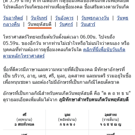
(ตี 5.59 นาที) หากไม่ต้องการดูชื่อมงคลของคนเกิดวันพฤหัสบดี
โปรดเลือกวันเกิดของท่านเพื่อดูชื่อมงคล ชื่อเสริมดวงตามวันเกิด
วันอาทิตย์
|
วันจันทร์
|
วันอังคาร
|
วันพุธกลางวัน
|
วันพุธ
กลางคืน
|
วันพฤหัสบดี
|
วันศุกร์
|
วันเสาร์
โหราศาสตร์ไทยจะเริ่มต้นวันตั้งแต่เวลา 06.00น. ไปจนถึง
05.59น. ของอีกวัน หากท่านไม่เข้าใจหรือไม่แน่ใจว่าตนเอง หรือ
บุคคลที่ท่านต้องการดูชื่อมงคลเกิดวันใด
คลิกที่นี่เพื่อนับวันเกิด
ตามหลักโหราศาสตร์
ชื่อที่ดีควรมีภาษาและความหมายที่ดีเป็นมงคล มีทักษาอักษรที่
เป็น บริวาร, อายุ, เดช, ศรี, มูละ, อุตสาหะ และมนตรี รวมอยู่ในชื่อ
เพื่อหนุนชะตา และต้องไม่มีอักษรที่เป็นกาลกิณีโดยเด็ดขาด
อักษรที่เป็นกาลกิณีสำหรับคนเกิดวันพฤหัสบดี คือ "ด ต ถ ท ธ น"
ดูรายละเอียดเพิ่มเติมได้จาก
ภูมิทักษาสำหรับคนเกิดวันพฤหัสบดี
ศรี
มูละ
อุตสาหะ
(ครุฑนาม)
(พยัคฆ์นาม)
(ราชสีนาม)
อ สระทั้งหมด
ก ข ค ฆ ง
จ ฉ ช ซ ฌ ญ
เดช
มนตรี