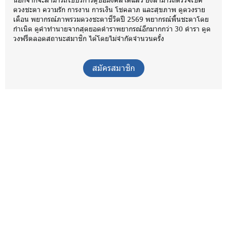
ดวงชะตา ความรัก การงาน การเงิน โชคลาภ และสุขภาพ ดูดวงราย
เดือน พยากรณ์ภาพรวมดวงชะตาชีวิตปี 2569 พยากรณ์พื้นชะตาโดย
กำเนิด ดูคำทำนายจากสุดยอดตำราพยากรณ์อีกมากกว่า 30 ตำรา ดูด
วงฟรีตลอดสถานะสมาชิก ได้โดยไม่จำกัดจำนวนครั้ง
สมัครสมาชิก