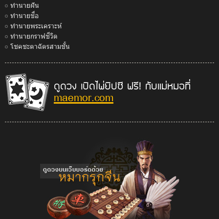
ทำนายฝัน
ทำนายชื่อ
ทำนายพระเคราะห์
ทำนายกราฟชีวิต
โชคชะตาฉัตรสามชั้น
ดูดวง เปิดไพ่ยิปซี ฟรี! กับแม่หมอที่
maemor.com