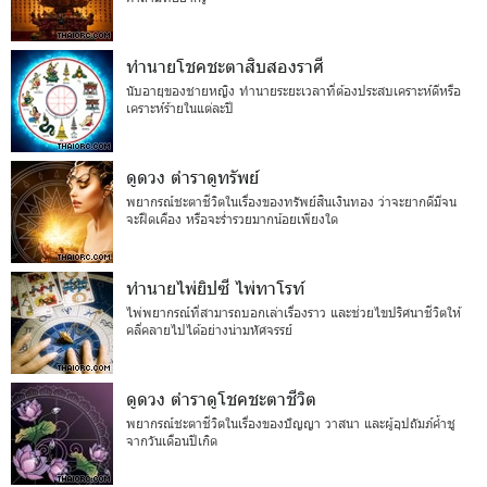
ทำนายโชคชะตาสิบสองราศี
นับอายุของชายหญิง ทำนายระยะเวลาที่ต้องประสบเคราะห์ดีหรือ
เคราะห์ร้ายในแต่ละปี
ดูดวง ตำราดูทรัพย์
พยากรณ์ชะตาชีวิตในเรื่องของทรัพย์สินเงินทอง ว่าจะยากดีมีจน
จะฝืดเคือง หรือจะร่ำรวยมากน้อยเพียงใด
ทำนายไพ่ยิปซี ไพ่ทาโรท์
ไพ่พยากรณ์ที่สามารถบอกเล่าเรื่องราว และช่วยไขปริศนาชีวิตให้
คลี่คลายไปได้อย่างน่ามหัศจรรย์
ดูดวง ตำราดูโชคชะตาชีวิต
พยากรณ์ชะตาชีวิตในเรื่องของปัญญา วาสนา และผู้อุปถัมภ์ค้ำชู
จากวันเดือนปีเกิด