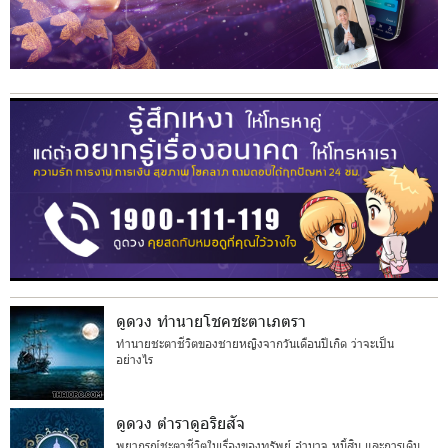
ดูดวง ทำนายโชคชะตาเภตรา
ทำนายชะตาชีวิตของชายหญิงจากวันเดือนปีเกิด ว่าจะเป็น
อย่างไร
ดูดวง ตำราดูอริยสัจ
พยากรณ์ชะตาชีวิตในเรื่องของทรัพย์ อำนาจ หนี้สิน และการเดิน