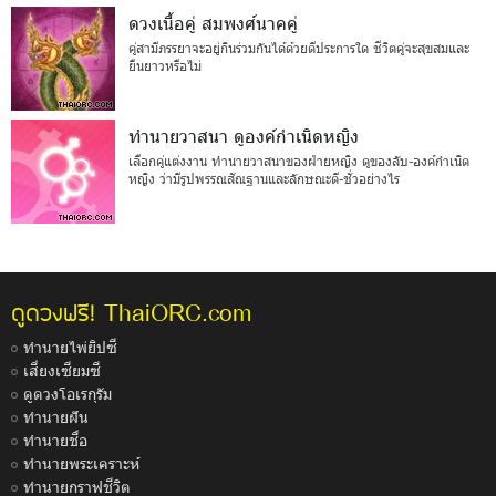
ดวงเนื้อคู่ สมพงศ์นาคคู่
คู่สามีภรรยาจะอยู่กินร่วมกันได้ด้วยดีประการใด ชีวิตคู่จะสุขสมและ
ยืนยาวหรือไม่
ทำนายวาสนา ดูองค์กำเนิดหญิง
เลือกคู่แต่งงาน ทำนายวาสนาของฝ่ายหญิง ดูของลับ-องค์กำเนิด
หญิง ว่ามีรูปพรรณสัณฐานและลักษณะดี-ชั่วอย่างไร
ThaiORC.com
ดูดวงฟรี!
ทำนายไพ่ยิปซี
เสี่ยงเซียมซี
ดูดวงโอเรกุรัม
ทำนายฝัน
ทำนายชื่อ
ทำนายพระเคราะห์
ทำนายกราฟชีวิต