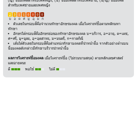
(ญ) ชื่อมงคลสำหรับเพศหญิง, (ช) ชื่อมงคลสำหรับเพศชาย, (ช/ญ) ชื่อมงคล
สำหรับเพศชายและเพศหญิง
2
3
1
1
0
0
0
0
บ
อ
ด
ศ
มู
อุ
ม
ก
ตัวเลขในกรอบสีคือจำนวนทักษาอักษรมงคล เมื่อวิเคราะห์ชื่อตามหลักมหา
ทักษา
อักษรใต้กรอบสีคืออักษรย่อของทักษาอักษรมงคล บ=บริวาร, อ=อายุ, ด=เดช,
ศ=ศรี, มู=มูละ, อุ=อุตสาหะ, ม=มนตรี, ก=กาลกิณี
เส้นใต้ตัวเลขในกรอบสีคือตำแหน่งทักษามงคลที่นำหน้าชื่อ จากตัวอย่างด้านบน
ชื่อมงคลดังกล่าวมีทักษาบริวารนำหน้าชื่อ
ผลการวิเคราะห์ชื่อมงคล
เมื่อวิเคราะห์ชื่อ (ไม่รวมนามสกุล) ตามหลักเลขศาสตร์
และอายตนะ
ดี
พอใช้
ไม่ดี