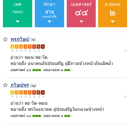
เพศ
ทักษา
เลขศาสตร์
อายตนะ
๔๔
๒
อายุ
--ไม่ระบุ--
รวมอยู่ในชื่อ
พรภวิษย์
(ช)
2
3
1
1
0
0
0
0
บ
อ
ด
ศ
มู
อุ
ม
ก
อ่านว่า พอน-พะ-วิด
หมายถึง อนาคนอันประเสริฐ ผู้มีกาลข้างหน้าอันเลิศล้ำ
เลขศาสตร์ ๔๔
เลขอายตนะ ๒
ภวิษย์พร
(ญ)
2
3
1
1
0
0
0
0
บ
อ
ด
ศ
มู
อุ
ม
ก
อ่านว่า พะ-วิด-พอน
หมายถึง พรในอนาคต ผู้ประเสริฐในกลาลข้างหน้า
เลขศาสตร์ ๔๔
เลขอายตนะ ๒