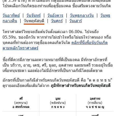
(ตี 5.59 นาที) หากไม่ต้องการดูชื่อมงคลของคนเกิดวันพฤหัสบดี
โปรดเลือกวันเกิดของท่านเพื่อดูชื่อมงคล ชื่อเสริมดวงตามวันเกิด
วันอาทิตย์
|
วันจันทร์
|
วันอังคาร
|
วันพุธกลางวัน
|
วันพุธ
กลางคืน
|
วันพฤหัสบดี
|
วันศุกร์
|
วันเสาร์
โหราศาสตร์ไทยจะเริ่มต้นวันตั้งแต่เวลา 06.00น. ไปจนถึง
05.59น. ของอีกวัน หากท่านไม่เข้าใจหรือไม่แน่ใจว่าตนเอง หรือ
บุคคลที่ท่านต้องการดูชื่อมงคลเกิดวันใด
คลิกที่นี่เพื่อนับวันเกิด
ตามหลักโหราศาสตร์
ชื่อที่ดีควรมีภาษาและความหมายที่ดีเป็นมงคล มีทักษาอักษรที่
เป็น บริวาร, อายุ, เดช, ศรี, มูละ, อุตสาหะ และมนตรี รวมอยู่ในชื่อ
เพื่อหนุนชะตา และต้องไม่มีอักษรที่เป็นกาลกิณีโดยเด็ดขาด
อักษรที่เป็นกาลกิณีสำหรับคนเกิดวันพฤหัสบดี คือ "ด ต ถ ท ธ น"
ดูรายละเอียดเพิ่มเติมได้จาก
ภูมิทักษาสำหรับคนเกิดวันพฤหัสบดี
ศรี
มูละ
อุตสาหะ
(ครุฑนาม)
(พยัคฆ์นาม)
(ราชสีนาม)
อ สระทั้งหมด
ก ข ค ฆ ง
จ ฉ ช ซ ฌ ญ
เดช
มนตรี