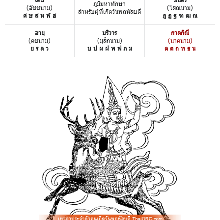
ภูมิมหาทักษา
(อัชชนาม)
(โสณนาม)
สำหรับผู้ที่เกิดวันพฤหัสบดี
ศ ษ ส ห ฬ ฮ
ฎ ฏ ฐ ฑ ฒ ณ
อายุ
บริวาร
กาลกิณี
(คชนาม)
(มุสิกนาม)
(นาคนาม)
ย ร ล ว
บ ป ผ ฝ พ ฟ ภ ม
ด ต ถ ท ธ น