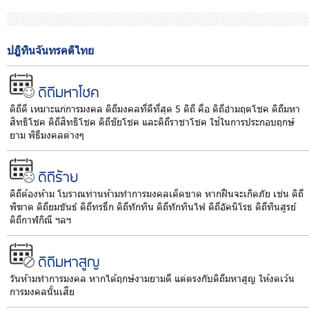
ปฎิทินจันทรคติไทย
ดิถีมหาโชค
ดิถีดี เหมาะแก่การมงคล ดิถีมงคลที่ดีที่สุด 5 ดิถี คือ ดิถีอำมฤตโชค ดิถีมหา
สิทธิโชค ดิถีสิทธิโชค ดิถีชัยโชค และดิถีราชาโชค ใช้ในการประกอบฤกษ์
ยาม พิธีมงคลต่างๆ
ดิถีร้าย
ดิถีต้องห้าม โบราณท่านห้ามทำการมงคลเด็ดขาด หากฝืนจะเกิดภัย เช่น ดิถี
พิฆาต ดิถียมขันธ์ ดิถีทรธึก ดิถีทักทิน ดิถีทักทินไฟ ดิถีอัคนิโรธ ดิถีทินสูรย์
ดิถีกาฬกิณี ฯลฯ
ดิถีมหาสูญ
วันห้ามทำการมงคล หากได้ฤกษ์งามยามดี แต่ตรงกับดิถีมหาสูญ ให้งดเว้น
การมงคลนั้นเสีย