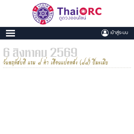
เข้าสู่ระบบ
6 สิงหาคม 2569
วันพฤหัสบดี แรม ๘ ค่ำ เดือนแปดหลัง (๘๘) ปีมะเมีย