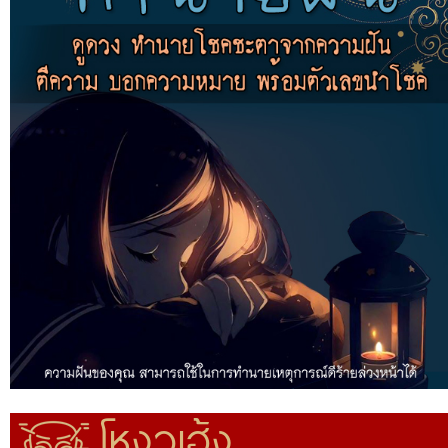
โหงวเฮ้ง