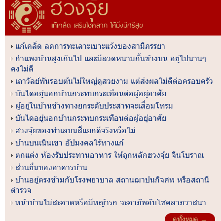
ฮวงจุ้ย
แก้เคล็ด เสริมโชคลาภ ให้มั่งมีศรีสุข
แก้เคล็ด ลดการทะเลาะเบาะแว้งของสามีภรรยา
กำแพงบ้านสูงเกินไป และมีลวดหนามกั้นข้างบน อยู่ไปนานๆ
คงไม่ดี
เถาวัลย์พันรอบต้นไม้ใหญ่ดูสวยงาม แต่ส่งผลไม่ดีต่อครอบครัว
บันไดอยู่นอกบ้านกระทบกระเทือนต่อผู้อยู่อาศัย
ผู้อยู่ในบ้านข้างทางยกระดับประสาทจะเสื่อมโทรม
บันไดอยู่นอกบ้านกระทบกระเทือนต่อผู้อยู่อาศัย
ฮวงจุ้ยของทำเลบนสี่แยกดีจริงหรือไม่
บ้านบนเนินเขา อัปมงคลไร้ทางแก้
ตกแต่ง ห้องรับประทานอาหาร ให้ถูกหลักฮวงจุ้ย จีนโบราณ
ส่วนยื่นของอาคารบ้าน
บ้านอยู่ตรงข้ามกับโรงพยาบาล สถานฌาปนกิจศพ หรือสถานี
ตำรวจ
หน้าบ้านไม่สะอาดหรือมีหญ้ารก จะอาภัพอับโชคลาภวาสนา
ดูทั้งหมด →