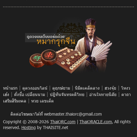
|
|
|
|
|
หน้าแรก
ดูดวงออนไลน์
ดูฤกษ์ยาม
นิมิตเคล็ดลาง
ฮวงจุ้ย
โหงว
|
|
|
|
เฮ้ง
ตั้งชื่อ เปลี่ยนนาม
ปฎิทินจันทรคติไทย
อ่านใจทายนิสัย
คาถา
|
เสริมสิริมงคล
หวย เลขเด็ด
ติดต่อโฆษณาได้ที่
webmaster.thaiorc@gmail.com
Copyright © 2008-2026
ThaiORC.com
|
ThaiORACLE.com
, All rights
reserved.
Hosting
by THAISITE.net