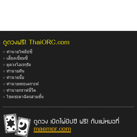
ThaiORC.com
ดูดวงฟรี!
ทำนายไพ่ยิปซี
เสี่ยงเซียมซี
ดูดวงโอเรกุรัม
ทำนายฝัน
ทำนายชื่อ
ทำนายพระเคราะห์
ทำนายกราฟชีวิต
โชคชะตาฉัตรสามชั้น
ดูดวง เปิดไพ่ยิปซี ฟรี! กับแม่หมอที่
maemor.com