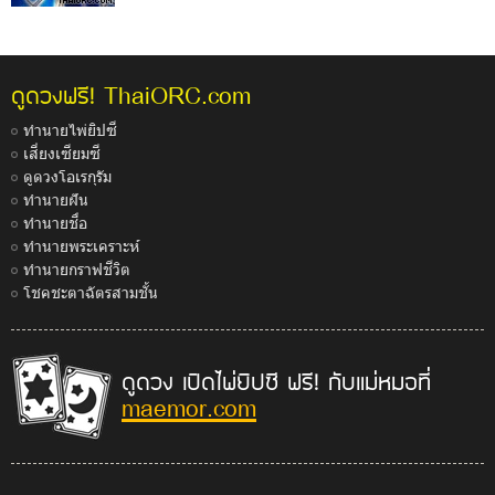
ThaiORC.com
ดูดวงฟรี!
ทำนายไพ่ยิปซี
เสี่ยงเซียมซี
ดูดวงโอเรกุรัม
ทำนายฝัน
ทำนายชื่อ
ทำนายพระเคราะห์
ทำนายกราฟชีวิต
โชคชะตาฉัตรสามชั้น
ดูดวง เปิดไพ่ยิปซี ฟรี! กับแม่หมอที่
maemor.com