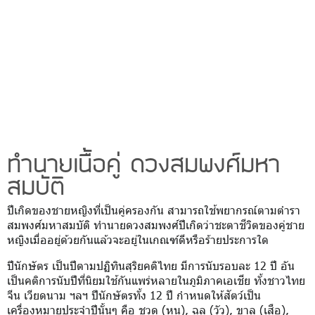
ทำนายเนื้อคู่ ดวงสมพงศ์มหา
สมบัติ
ปีเกิดของชายหญิงที่เป็นคู่ครองกัน สามารถใช้พยากรณ์ตามตำรา
สมพงศ์มหาสมบัติ ทำนายดวงสมพงศ์ปีเกิดว่าชะตาชีวิตของคู่ชาย
หญิงเมื่ออยู่ด้วยกันแล้วจะอยู่ในเกณฑ์ดีหรือร้ายประการใด
ปีนักษัตร เป็นปีตามปฏิทินสุริยคติไทย มีการนับรอบละ 12 ปี อัน
เป็นคติการนับปีที่นิยมใช้กันแพร่หลายในภูมิภาคเอเชีย ทั้งชาวไทย
จีน เวียดนาม ฯลฯ ปีนักษัตรทั้ง 12 ปี กำหนดให้สัตว์เป็น
เครื่องหมายประจำปีนั้นๆ คือ ชวด (หนู), ฉลู (วัว), ขาล (เสือ),