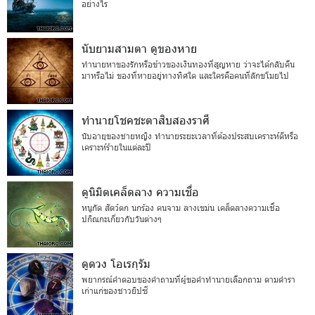
อย่างไร
นับยามสามตา ดูของหาย
ทำนายหาของรักหรือข้าวของเงินทองที่สูญหาย ว่าจะได้กลับคืน
มาหรือไม่ ของที่หายอยู่ทางทิศใด และใครคือคนที่ลักขโมยไป
ทำนายโชคชะตาสิบสองราศี
นับอายุของชายหญิง ทำนายระยะเวลาที่ต้องประสบเคราะห์ดีหรือ
เคราะห์ร้ายในแต่ละปี
ดูนิมิตเคล็ดลาง ความเชื่อ
หนูกัด สัตว์ตก นกร้อง คนจาม ลางเขม่น เคล็ดลางความเชื่อ
ปกิณกะเกี่ยวกับวันต่างๆ
ดูดวง โอเรกุรัม
พยากรณ์คำตอบของคำถามที่ผู้ขอคำทำนายเลือกถาม ตามตำรา
เก่าแก่ของชาวยิปซี