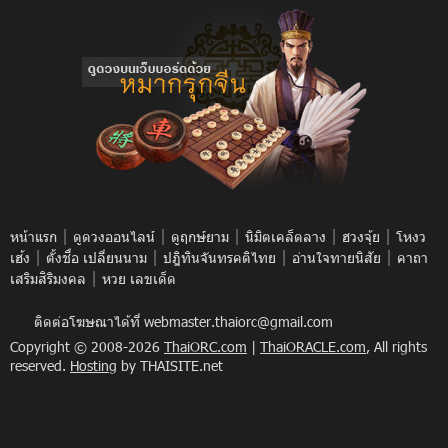
|
|
|
|
|
หน้าแรก
ดูดวงออนไลน์
ดูฤกษ์ยาม
นิมิตเคล็ดลาง
ฮวงจุ้ย
โหงว
|
|
|
|
เฮ้ง
ตั้งชื่อ เปลี่ยนนาม
ปฎิทินจันทรคติไทย
อ่านใจทายนิสัย
คาถา
|
เสริมสิริมงคล
หวย เลขเด็ด
ติดต่อโฆษณาได้ที่
webmaster.thaiorc@gmail.com
Copyright © 2008-2026
ThaiORC.com
|
ThaiORACLE.com
, All rights
reserved.
Hosting
by THAISITE.net