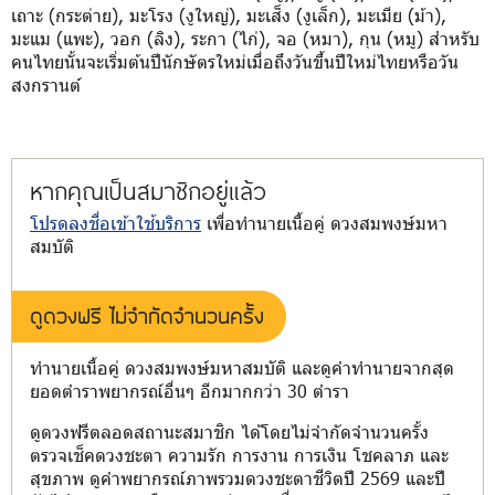
เถาะ (กระต่าย), มะโรง (งูใหญ่), มะเส็ง (งูเล็ก), มะเมีย (ม้า),
มะแม (แพะ), วอก (ลิง), ระกา (ไก่), จอ (หมา), กุน (หมู) สำหรับ
คนไทยนั้นจะเริ่มต้นปีนักษัตรใหม่เมื่อถึงวันขึ้นปีใหม่ไทยหรือวัน
สงกรานต์
หากคุณเป็นสมาชิกอยู่แล้ว
โปรดลงชื่อเข้าใช้บริการ
เพื่อทำนายเนื้อคู่ ดวงสมพงษ์มหา
สมบัติ
ดูดวงฟรี ไม่จำกัดจำนวนครั้ง
ทำนายเนื้อคู่ ดวงสมพงษ์มหาสมบัติ และดูคำทำนายจากสุด
ยอดตำราพยากรณ์อื่นๆ อีกมากกว่า 30 ตำรา
ดูดวงฟรีตลอดสถานะสมาชิก ได้โดยไม่จำกัดจำนวนครั้ง
ตรวจเช็คดวงชะตา ความรัก การงาน การเงิน โชคลาภ และ
สุขภาพ ดูคำพยากรณ์ภาพรวมดวงชะตาชีวิตปี 2569 และปี