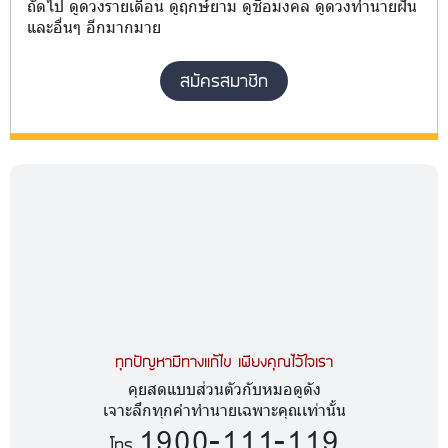
ถัดไป ดูดวงรายเดือน ดูฤกษ์ยาม ดูชื่อมงคล ดูดวงทำนายฝัน
และอื่นๆ อีกมากมาย
สมัครสมาชิก
ทุกปัญหามีทางแก้ไข เพียงคุณไว้ใจเรา
คุยสดแบบส่วนตัวกับหมอดูดัง
เจาะลึกทุกคำทำนายเฉพาะคุณเท่านั้น
1900-111-119
โทร.