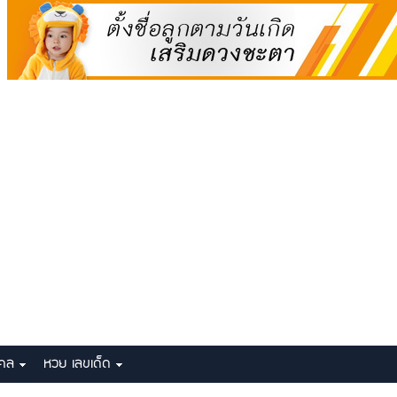
งคล
หวย เลขเด็ด