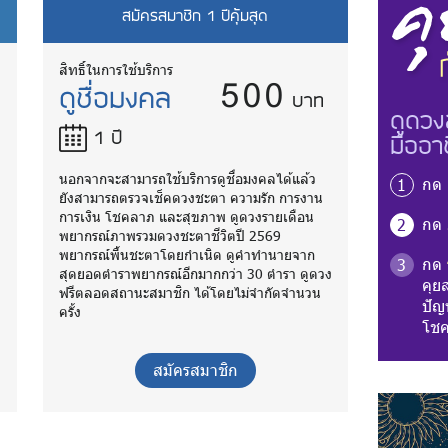
สมัครสมาชิก 1 ปีคุ้มสุด
500
สิทธิ์ในการใช้บริการ
ดูชื่อมงคล
บาท
ดูดวง
1 ปี
มืออา
นอกจากจะสามารถใช้บริการดูชื่อมงคลได้แล้ว
กด
1
ยังสามารถตรวจเช็คดวงชะตา ความรัก การงาน
การเงิน โชคลาภ และสุขภาพ ดูดวงรายเดือน
กด
2
พยากรณ์ภาพรวมดวงชะตาชีวิตปี 2569
พยากรณ์พื้นชะตาโดยกำเนิด ดูคำทำนายจาก
กด
3
ง
สุดยอดตำราพยากรณ์อีกมากกว่า 30 ตำรา ดูดวง
คุย
ฟรีตลอดสถานะสมาชิก ได้โดยไม่จำกัดจำนวน
ปัญห
ครั้ง
โชค
สมัครสมาชิก