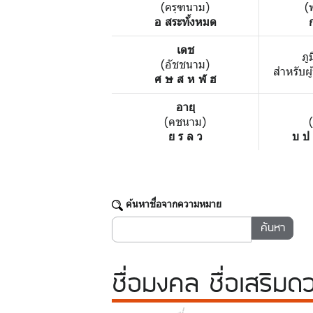
(ครุฑนาม)
(
อ สระทั้งหมด
เดช
ภู
(อัชชนาม)
สำหรับผู
ศ ษ ส ห ฬ ฮ
อายุ
(คชนาม)
ย ร ล ว
บ ป
ค้นหาชื่อจากความหมาย
ชื่อมงคล
ชื่อเสริมด