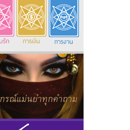
มรัก
การเงิน
การงาน