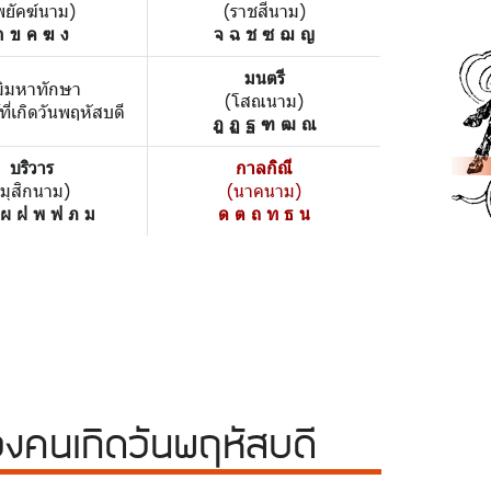
พยัคฆ์นาม)
(ราชสีนาม)
ก ข ค ฆ ง
จ ฉ ช ซ ฌ ญ
มนตรี
มิมหาทักษา
(โสณนาม)
้ที่เกิดวันพฤหัสบดี
ฎ ฏ ฐ ฑ ฒ ณ
บริวาร
กาลกิณี
(มุสิกนาม)
(นาคนาม)
 ผ ฝ พ ฟ ภ ม
ด ต ถ ท ธ น
วง
คนเกิดวันพฤหัสบดี