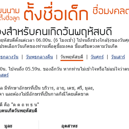
ตั้งชื่อเด็ก
ชื่อมงคลต
ี่ยนนาม
ตั้งชื่อลูก
วง
สำหรับคนเกิดวันพฤหัสบดี
นพฤหัสบดีตั้งแต่เวลา 06.00น. (6 โมงเช้า) ไปจนถึงช่วงใกล้รุ่งของวัน
รดเลือกวันเกิดของท่านเพื่อดูชื่อมงคล ชื่อเสริมดวงตามวันเกิด
พุธกลางวัน
|
วันพุธกลางคืน
|
วันพฤหัสบดี
|
วันศุกร์
|
วันเสาร์
00น. ไปจนถึง 05.59น. ของอีกวัน หากท่านไม่เข้าใจหรือไม่แน่ใจว่าตน
าสตร์
มีทักษาอักษรที่เป็น บริวาร, อายุ, เดช, ศรี, มูละ,
ตา และต้องไม่มีอักษรที่เป็นกาลกิณีโดยเด็ดขาด
ดี คือ "ด ต ถ ท ธ น"
บคนเกิดวันพฤหัสบดี
มูละ
อุตสาหะ