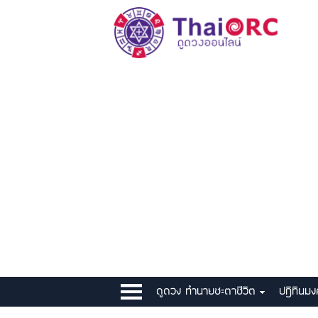
ดูดวง ทำนายชะตาชีวิต
ปฎิทินม