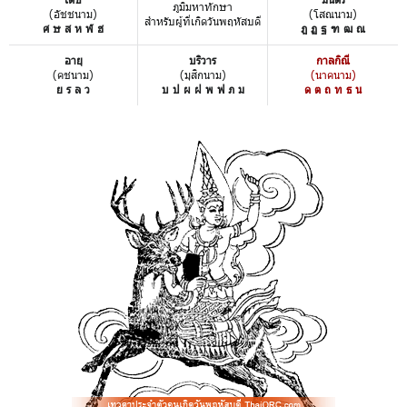
ภูมิมหาทักษา
(อัชชนาม)
(โสณนาม)
สำหรับผู้ที่เกิดวันพฤหัสบดี
ศ ษ ส ห ฬ ฮ
ฎ ฏ ฐ ฑ ฒ ณ
อายุ
บริวาร
กาลกิณี
(คชนาม)
(มุสิกนาม)
(นาคนาม)
ย ร ล ว
บ ป ผ ฝ พ ฟ ภ ม
ด ต ถ ท ธ น