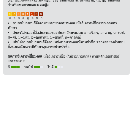
(ญ) ชื่อมงคลสำหรับเพศหญิง, (ช) ชื่อมงคลสำหรับเพศชาย, (ช/ญ) ชื่อมงคล
สำหรับเพศชายและเพศหญิง
0
2
0
0
1
1
0
0
บ
อ
ด
ศ
มู
อุ
ม
ก
ตัวเลขในกรอบสีคือจำนวนทักษาอักษรมงคล เมื่อวิเคราะห์ชื่อตามหลักมหา
ทักษา
อักษรใต้กรอบสีคืออักษรย่อของทักษาอักษรมงคล บ=บริวาร, อ=อายุ, ด=เดช,
ศ=ศรี, มู=มูละ, อุ=อุตสาหะ, ม=มนตรี, ก=กาลกิณี
เส้นใต้ตัวเลขในกรอบสีคือตำแหน่งทักษามงคลที่นำหน้าชื่อ จากตัวอย่างด้านบน
ชื่อมงคลดังกล่าวมีทักษาอุตสาหะนำหน้าชื่อ
ผลการวิเคราะห์ชื่อมงคล
เมื่อวิเคราะห์ชื่อ (ไม่รวมนามสกุล) ตามหลักเลขศาสตร์
และอายตนะ
ดี
พอใช้
ไม่ดี