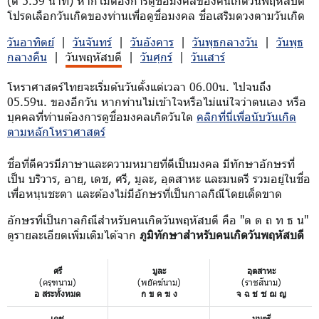
(ตี 5.59 นาที) หากไม่ต้องการดูชื่อมงคลของคนเกิดวันพฤหัสบดี
โปรดเลือกวันเกิดของท่านเพื่อดูชื่อมงคล ชื่อเสริมดวงตามวันเกิด
วันอาทิตย์
|
วันจันทร์
|
วันอังคาร
|
วันพุธกลางวัน
|
วันพุธ
กลางคืน
|
วันพฤหัสบดี
|
วันศุกร์
|
วันเสาร์
โหราศาสตร์ไทยจะเริ่มต้นวันตั้งแต่เวลา 06.00น. ไปจนถึง
05.59น. ของอีกวัน หากท่านไม่เข้าใจหรือไม่แน่ใจว่าตนเอง หรือ
บุคคลที่ท่านต้องการดูชื่อมงคลเกิดวันใด
คลิกที่นี่เพื่อนับวันเกิด
ตามหลักโหราศาสตร์
ชื่อที่ดีควรมีภาษาและความหมายที่ดีเป็นมงคล มีทักษาอักษรที่
เป็น บริวาร, อายุ, เดช, ศรี, มูละ, อุตสาหะ และมนตรี รวมอยู่ในชื่อ
เพื่อหนุนชะตา และต้องไม่มีอักษรที่เป็นกาลกิณีโดยเด็ดขาด
อักษรที่เป็นกาลกิณีสำหรับคนเกิดวันพฤหัสบดี คือ "ด ต ถ ท ธ น"
ดูรายละเอียดเพิ่มเติมได้จาก
ภูมิทักษาสำหรับคนเกิดวันพฤหัสบดี
ศรี
มูละ
อุตสาหะ
(ครุฑนาม)
(พยัคฆ์นาม)
(ราชสีนาม)
อ สระทั้งหมด
ก ข ค ฆ ง
จ ฉ ช ซ ฌ ญ
เดช
มนตรี