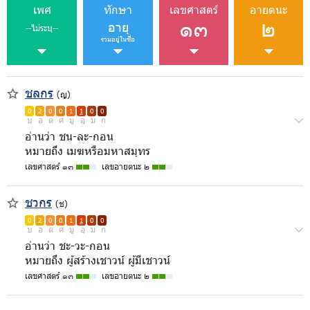
เพศ
ทักษา
เลขศาสตร์
อายตนะ
๑๓
๒
อายุ
--ไม่ระบุ--
รวมอยู่ในชื่อ
ชลกร
(ญ)
0
2
0
0
1
1
0
0
บ
อ
ด
ศ
มู
อุ
ม
ก
อ่านว่า ชน-ละ-กอน
หมายถึง เมฆหรือมหาสมุทร
เลขศาสตร์ ๑๓
เลขอายตนะ ๒
ชวกร
(ช)
0
2
0
0
1
1
0
0
บ
อ
ด
ศ
มู
อุ
ม
ก
อ่านว่า ชะ-วะ-กอน
หมายถึง ผู้สร้างเชาวน์ ผู้มีเชาวน์
เลขศาสตร์ ๑๓
เลขอายตนะ ๒