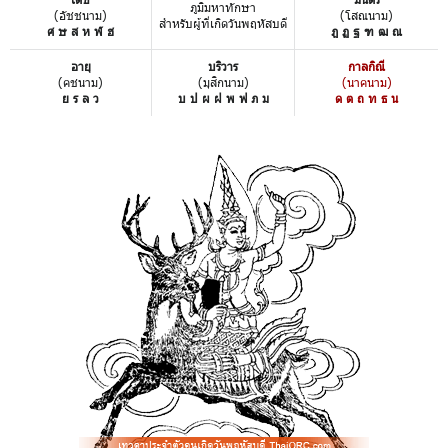
ภูมิมหาทักษา
(อัชชนาม)
(โสณนาม)
สำหรับผู้ที่เกิดวันพฤหัสบดี
ศ ษ ส ห ฬ ฮ
ฎ ฏ ฐ ฑ ฒ ณ
อายุ
บริวาร
กาลกิณี
(คชนาม)
(มุสิกนาม)
(นาคนาม)
ย ร ล ว
บ ป ผ ฝ พ ฟ ภ ม
ด ต ถ ท ธ น