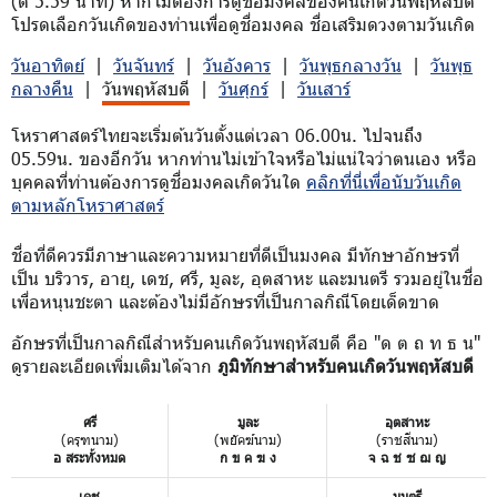
(ตี 5.59 นาที) หากไม่ต้องการดูชื่อมงคลของคนเกิดวันพฤหัสบดี
โปรดเลือกวันเกิดของท่านเพื่อดูชื่อมงคล ชื่อเสริมดวงตามวันเกิด
วันอาทิตย์
|
วันจันทร์
|
วันอังคาร
|
วันพุธกลางวัน
|
วันพุธ
กลางคืน
|
วันพฤหัสบดี
|
วันศุกร์
|
วันเสาร์
โหราศาสตร์ไทยจะเริ่มต้นวันตั้งแต่เวลา 06.00น. ไปจนถึง
05.59น. ของอีกวัน หากท่านไม่เข้าใจหรือไม่แน่ใจว่าตนเอง หรือ
บุคคลที่ท่านต้องการดูชื่อมงคลเกิดวันใด
คลิกที่นี่เพื่อนับวันเกิด
ตามหลักโหราศาสตร์
ชื่อที่ดีควรมีภาษาและความหมายที่ดีเป็นมงคล มีทักษาอักษรที่
เป็น บริวาร, อายุ, เดช, ศรี, มูละ, อุตสาหะ และมนตรี รวมอยู่ในชื่อ
เพื่อหนุนชะตา และต้องไม่มีอักษรที่เป็นกาลกิณีโดยเด็ดขาด
อักษรที่เป็นกาลกิณีสำหรับคนเกิดวันพฤหัสบดี คือ "ด ต ถ ท ธ น"
ดูรายละเอียดเพิ่มเติมได้จาก
ภูมิทักษาสำหรับคนเกิดวันพฤหัสบดี
ศรี
มูละ
อุตสาหะ
(ครุฑนาม)
(พยัคฆ์นาม)
(ราชสีนาม)
อ สระทั้งหมด
ก ข ค ฆ ง
จ ฉ ช ซ ฌ ญ
เดช
มนตรี