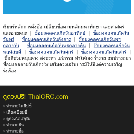
เรียนรู้หลักการตั้งชื่อ เปลี่ยนชื่อตามหลักมหาทักษา เลขศาสตร์
และอายตนะ |
ชื่อมงคลคนเกิดวันอาทิตย์
|
ชื่อมงคลคนเกิดวัน
จันทร์
|
ชื่อมงคลคนเกิดวันอังคาร
|
ชื่อมงคลคนเกิดวันพุธ
กลางวัน
|
ชื่อมงคลคนเกิดวันพุธกลางคืน
|
ชื่อมงคลคนเกิดวัน
พฤหัสบดี
|
ชื่อมงคลคนเกิดวันศุกร์
|
ชื่อมงคลคนเกิดวันเสาร์
|
ชื่อดีช่วยหนุนดวง ส่งชะตา แก้กรรม ทำให้เฮง ร่ำรวย สมปรารถนา
ชื่อมงคลตามวันเกิดช่วยเสริมดวงเสริมบารมีให้มีแต่ความเจริญ
รุ่งเรือง
ThaiORC.com
ดูดวงฟรี!
ทำนายไพ่ยิปซี
เสี่ยงเซียมซี
ดูดวงโอเรกุรัม
ทำนายฝัน
ทำนายชื่อ