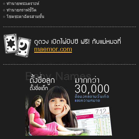
ทำนายพระเคราะห์
ทำนายกราฟชีวิต
โชคชะตาฉัตรสามชั้น
ดูดวง เปิดไพ่ยิปซี ฟรี! กับแม่หมอที่
maemor.com