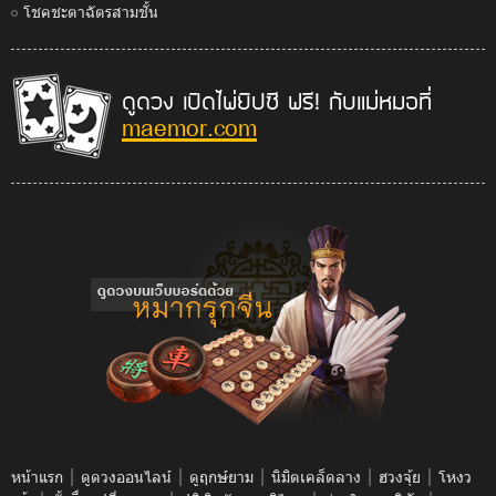
โชคชะตาฉัตรสามชั้น
ดูดวง เปิดไพ่ยิปซี ฟรี! กับแม่หมอที่
maemor.com
|
|
|
|
|
หน้าแรก
ดูดวงออนไลน์
ดูฤกษ์ยาม
นิมิตเคล็ดลาง
ฮวงจุ้ย
โหงว