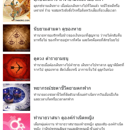
ดูฤกษ์ยามเดินทาง เมื่อต้องเดินทางไปที่ใดแล้ว จะมีโชคดีหรือ
เคราะห์ ร้าย จะสมหวังดั่งตั้งใจหรือผิดหวังเสียเที่ยวเสียเวลา
นับยามสามตา ดูของหาย
ทำนายหาของรักหรือข้าวของเงินทองที่สูญหาย ว่าจะได้กลับคืน
มาหรือไม่ ของที่หายอยู่ทางทิศใด และใครคือคนที่ลักขโมยไป
ดูดวง ตำรายามธนู
ทำนายเมื่อต้องเดินทางไปค้าขาย เดินทางไปหาลาภ ดูญาติมิตรที่
จากไป ดูของหาย สัตว์เลี้ยงหนี อาการเจ็บไข้ ดูลูกในท้อง
พยากรณ์ชะตาชีวิตยามตกฟาก
ทำนายดวงชะตาชีวิตที่ติดตัวมาตั้งแต่กำเนิดจากวันเดือนปีเกิด
และเวลาเกิดหรือเวลาตกฟาก
ทำนายวาสนา ดูองค์กำเนิดหญิง
เลือกคู่แต่งงาน ทำนายวาสนาของฝ่ายหญิง ดูของลับ-องค์กำเนิด
หญิง ว่ามีรูปพรรณสัณฐานและลักษณะดี-ชั่วอย่างไร