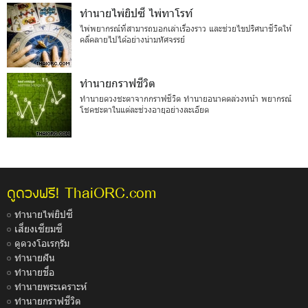
ทำนายไพ่ยิปซี ไพ่ทาโรท์
ไพ่พยากรณ์ที่สามารถบอกเล่าเรื่องราว และช่วยไขปริศนาชีวิตให้
คลี่คลายไปได้อย่างน่ามหัศจรรย์
ทำนายกราฟชีวิต
ทำนายดวงชะตาจากกราฟชีวิต ทำนายอนาคตล่วงหน้า พยากรณ์
โชคชะตาในแต่ละช่วงอายุอย่างละเอียด
ThaiORC.com
ดูดวงฟรี!
ทำนายไพ่ยิปซี
เสี่ยงเซียมซี
ดูดวงโอเรกุรัม
ทำนายฝัน
ทำนายชื่อ
ทำนายพระเคราะห์
ทำนายกราฟชีวิต