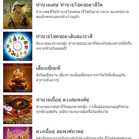
ทำนายเศษ ทำนายโชคชะตาชีวิต
ตำราเศษที่ใช้ทำนายโชคชะตาชีวิตกันมายาวนาน ของพระบาท
สมเด็จพระจอมเกล้าเจ้าอยู่หัว
ทำนายโชคชะตาสิบสองราศี
นับอายุของชายหญิง ทำนายระยะเวลาที่ต้องประสบเคราะห์ดีหรือ
เคราะห์ร้ายในแต่ละปี
เสี่ยงเซียมซี
ตั้งจิตอธิษฐาน เสี่ยงทายเซียมซีด้วยการทำจิตให้ตั้งมั่นอยู่กับ
คำถามที่อยากรู้
ทำนายเนื้อคู่ ดวงสมพงศ์คู่
ทำนายดวงชะตาชีวิตของชายหญิง ว่าเมื่อต้องครองคู่อยู่กินร่วม
ทุกข์ร่วมสุขกัน จะมีความเหมาะสมหรือไม่เพียงใด
ดวงเนื้อคู่ สมพงศ์นาคคู่
คู่สามีภรรยาจะอยู่กินร่วมกันได้ด้วยดีประการใด ชีวิตคู่จะสุขสมและ