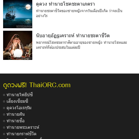
ดูดวง ทำนายโชคชะตาเภตรา
ทำนายชะตาชีวิตของชายหญิงจากวันเดือนปีเกิด ว่าจะเป็น
อย่างไร
นับอายุอัฏฐเคราะห์ ทำนายชะตาชีวิต
พยากรณ์โชคชะตาราศีตามอายุของชายหญิง ทำนายโชคและ
เคราะห์ที่ต้องประสบในแต่ละปี
ThaiORC.com
ดูดวงฟรี!
ทำนายไพ่ยิปซี
เสี่ยงเซียมซี
ดูดวงโอเรกุรัม
ทำนายฝัน
ทำนายชื่อ
ทำนายพระเคราะห์
ทำนายกราฟชีวิต