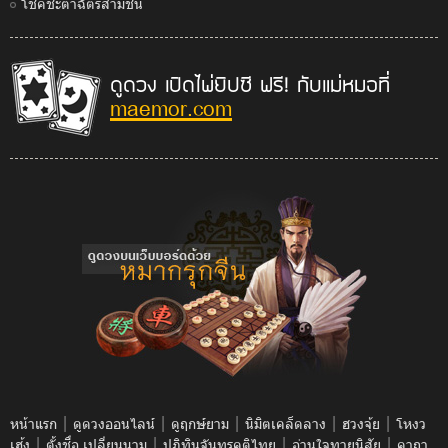
โชคชะตาฉัตรสามชั้น
ดูดวง เปิดไพ่ยิปซี ฟรี! กับแม่หมอที่
maemor.com
|
|
|
|
|
หน้าแรก
ดูดวงออนไลน์
ดูฤกษ์ยาม
นิมิตเคล็ดลาง
ฮวงจุ้ย
โหงว
|
|
|
|
เฮ้ง
ตั้งชื่อ เปลี่ยนนาม
ปฎิทินจันทรคติไทย
อ่านใจทายนิสัย
คาถา