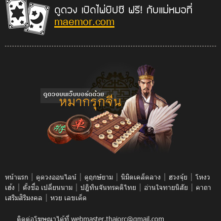
ดูดวง เปิดไพ่ยิปซี ฟรี! กับแม่หมอที่
maemor.com
|
|
|
|
|
หน้าแรก
ดูดวงออนไลน์
ดูฤกษ์ยาม
นิมิตเคล็ดลาง
ฮวงจุ้ย
โหงว
|
|
|
|
เฮ้ง
ตั้งชื่อ เปลี่ยนนาม
ปฎิทินจันทรคติไทย
อ่านใจทายนิสัย
คาถา
|
เสริมสิริมงคล
หวย เลขเด็ด
ติดต่อโฆษณาได้ที่
webmaster.thaiorc@gmail.com