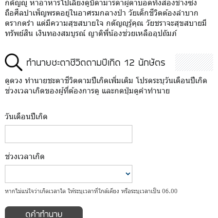
กตัญญู หาอาหารไปเลี้ยงดูบิดามารดาผู้ตาบอดทั้งสองข้างซึ่ง
ถือศีลบำเพ็ญพรตอยู่ในอาศรมกลางป่า วัยเด็กชีวิตต้องลำบาก
ตรากตรำ แต่มีความสุขสบายใจ กตัญญูรู้คุณ วัยชราจะสุขสบายมี
ทรัพย์สิน เงินทองสมบูรณ์ ญาติพี่น้องช่วยเหลืออุปถัมภ์
ทำนายชะตาชีวิตตามปีเกิด 12 นักษัตร
ดูดวง ทำนายชะตาชีวิตตามปีเกิดเพิ่มเติม โปรดระบุวันเดือนปีเกิด
ช่วงเวลาเกิดของผู้ที่ต้องการดู และกดปุ่มดูคำทำนาย
วันเดือนปีเกิด
ช่วงเวลาเกิด
หากไม่แน่ใจว่าเกิดเวลาใด ให้ระบุเวลาที่ใกล้เคียง หรือระบุเวลาเป็น 06.00