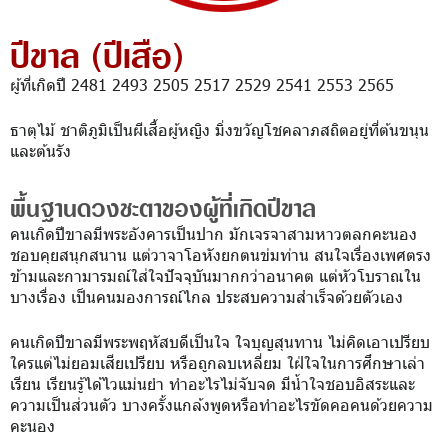
ปีขาล (ปีเสือ)
ผู้ที่เกิดปี 2481 2493 2505 2517 2529 2541 2553 2565
ธาตุไม้ ชาติภูมิเป็นผีเสื้อผู้หญิง มิ่งขวัญโชคลาภสถิตอยู่ที่ต้นขนุน
และต้นรัง
พื้นฐานดวงชะตาของผู้ที่เกิดปีขาล
คนเกิดปีขาลมีพระอังคารเป็นปาก มักเจรจาสามหาวตลกคะนอง
ชอบคุยสนุกสนาน แต่วาจาโอหังยกตนข่มท่าน สนใจเรื่องเพศตรง
ข้ามและกามารมณ์ใส่ใจปัจจุบันมากกว่าอนาคต แต่หัวโบราณใน
บางเรื่อง เป็นคนมองการณ์ไกล ประสบความสำเร็จด้วยตัวเอง
คนเกิดปีขาลมีพระพฤหัสบดีเป็นใจ ใจบุญสุนทาน ไม่คิดเอาเปรียบ
ใครแต่ไม่ยอมเสียเปรียบ หรือถูกลบเหลี่ยม ใฝ่ใจในการศึกษาเล่า
เรียน เรียนรู้ได้ไวแม่นยำ ทำอะไรไม่จับจด มีน้ำใจชอบอิสระและ
ความเป็นส่วนตัว บางครั้งแกล้งพูดหรือทำอะไรขัดคอคนด้วยความ
คะนอง