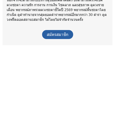
ดวงชะตา ความรัก การงาน การเงิน โชคลาภ และสุขภาพ ดูดวงราย
เดือน พยากรณ์ภาพรวมดวงชะตาชีวิตปี 2569 พยากรณ์พื้นชะตาโดย
กำเนิด ดูคำทำนายจากสุดยอดตำราพยากรณ์อีกมากกว่า 30 ตำรา ดูด
วงฟรีตลอดสถานะสมาชิก ได้โดยไม่จำกัดจำนวนครั้ง
สมัครสมาชิก