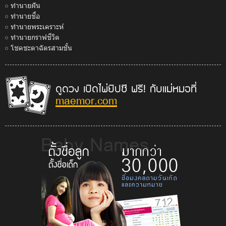
ทำนายฝัน
ทำนายชื่อ
ทำนายพระเคราะห์
ทำนายกราฟชีวิต
โชคชะตาฉัตรสามชั้น
ดูดวง เปิดไพ่ยิปซี ฟรี! กับแม่หมอที่
maemor.com