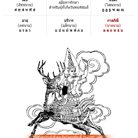
ภูมิมหาทักษา
(อัชชนาม)
(โสณนาม)
สำหรับผู้ที่เกิดวันพฤหัสบดี
ศ ษ ส ห ฬ ฮ
ฎ ฏ ฐ ฑ ฒ ณ
อายุ
บริวาร
กาลกิณี
(คชนาม)
(มุสิกนาม)
(นาคนาม)
ย ร ล ว
บ ป ผ ฝ พ ฟ ภ ม
ด ต ถ ท ธ น