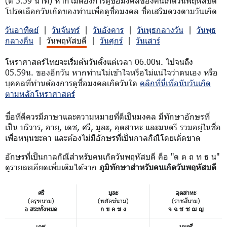
(ตี 5.59 นาที) หากไม่ต้องการดูชื่อมงคลของคนเกิดวันพฤหัสบดี
โปรดเลือกวันเกิดของท่านเพื่อดูชื่อมงคล ชื่อเสริมดวงตามวันเกิด
วันอาทิตย์
|
วันจันทร์
|
วันอังคาร
|
วันพุธกลางวัน
|
วันพุธ
กลางคืน
|
วันพฤหัสบดี
|
วันศุกร์
|
วันเสาร์
โหราศาสตร์ไทยจะเริ่มต้นวันตั้งแต่เวลา 06.00น. ไปจนถึง
05.59น. ของอีกวัน หากท่านไม่เข้าใจหรือไม่แน่ใจว่าตนเอง หรือ
บุคคลที่ท่านต้องการดูชื่อมงคลเกิดวันใด
คลิกที่นี่เพื่อนับวันเกิด
ตามหลักโหราศาสตร์
ชื่อที่ดีควรมีภาษาและความหมายที่ดีเป็นมงคล มีทักษาอักษรที่
เป็น บริวาร, อายุ, เดช, ศรี, มูละ, อุตสาหะ และมนตรี รวมอยู่ในชื่อ
เพื่อหนุนชะตา และต้องไม่มีอักษรที่เป็นกาลกิณีโดยเด็ดขาด
อักษรที่เป็นกาลกิณีสำหรับคนเกิดวันพฤหัสบดี คือ "ด ต ถ ท ธ น"
ดูรายละเอียดเพิ่มเติมได้จาก
ภูมิทักษาสำหรับคนเกิดวันพฤหัสบดี
ศรี
มูละ
อุตสาหะ
(ครุฑนาม)
(พยัคฆ์นาม)
(ราชสีนาม)
อ สระทั้งหมด
ก ข ค ฆ ง
จ ฉ ช ซ ฌ ญ
เดช
มนตรี