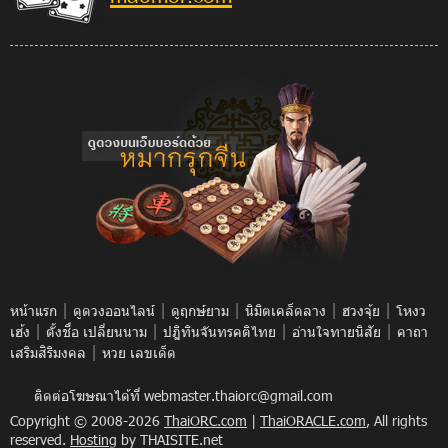
|
|
|
|
|
หน้าแรก
ดูดวงออนไลน์
ดูฤกษ์ยาม
นิมิตเคล็ดลาง
ฮวงจุ้ย
โหงว
|
|
|
|
เฮ้ง
ตั้งชื่อ เปลี่ยนนาม
ปฎิทินจันทรคติไทย
อ่านใจทายนิสัย
คาถา
|
เสริมสิริมงคล
หวย เลขเด็ด
ติดต่อโฆษณาได้ที่
webmaster.thaiorc@gmail.com
Copyright © 2008-2026
ThaiORC.com
|
ThaiORACLE.com
, All rights
reserved.
Hosting
by THAISITE.net