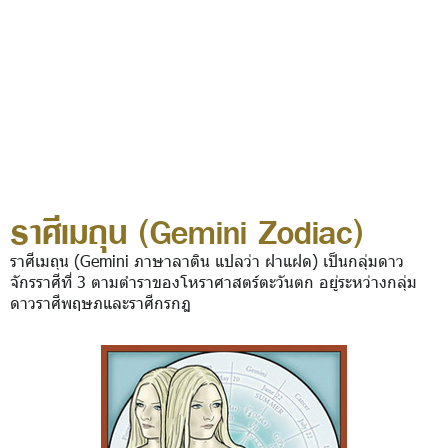
ราศีเมถุน (Gemini Zodiac)
ราศีเมถุน (Gemini ภาษาลาติน แปลว่า ฝาแฝด) เป็นกลุ่มดาว
จักรราศีที่ 3 ตามตำราของโหราศาสตร์ตะวันตก อยู่ระหว่างกลุ่ม
ดาวราศีพฤษภและราศีกรกฎ