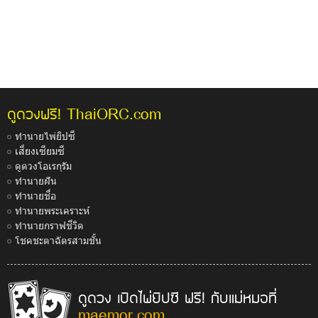
ThaiORC.com
ดูดวงฟรี!
ทำนายไพ่ยิปซี
เสี่ยงเซียมซี
ดูดวงโอเรกุรัม
ทำนายฝัน
ทำนายชื่อ
ทำนายพระเคราะห์
ทำนายกราฟชีวิต
โชคชะตาฉัตรสามชั้น
ดูดวง เปิดไพ่ยิปซี ฟรี! กับแม่หมอที่
maemor.com