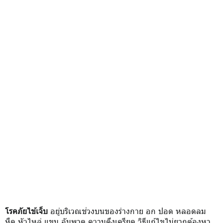
โรคภัยไข้เจ็บ
อยู่บริเวณช่วงบนของร่างกาย อก ปอด หลอดลม
หืด หัวไหล่ แขน อัมพาต ความตึงเครียด วิธีแก้ไขไม่ยากต้องหา