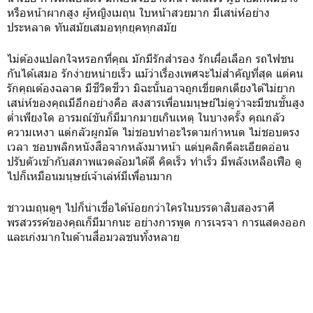
หรือหน้าผากสูง ผู้หญิงเมถุน ใบหน้าสวยมาก มีเสน่ห์อย่าง
ประหลาด ทันสมัยเสมอทุกยุคทุกสมัย
ไม่ต้องแปลกใจหรอกที่คุณ มักมีรักสำรอง รักเผื่อเลือก รถไฟชน
กันได้เสมอ รักง่ายหน่ายเร็ว แม้ว่าเรื่องเพศจะไม่สำคัญที่สุด แต่คน
รักคุณต้องฉลาด มีชีวิตชีวา มิฉะนั้นอาจถูกเขี่ยตกเตียงได้ไม่ยาก
เสน่ห์ของคุณมีอีกอย่างคือ สงสารเพื่อนมนุษย์ไม่ดูว่าจะมีชนชั้นสูง
ต่ำเพียงใด อารมณ์ขันก็มีมากมายเกินเหตุ ในบางครั้ง คุณกลัว
ความเหงา แต่กลัวผูกมัด ไม่ชอบทำอะไรตามกำหนด ไม่ชอบตรง
เวลา ชอบพลิกหนังสือจากหลังมาหน้า แต่บุคลิกดีละเอียดอ่อน
ปรับตัวเข้ากับสภาพแวดล้อมได้ดี คิดเร็ว ทำเร็ว มีพลังเหลือเฟือ ดู
ไปก็เหมือนมนุษย์เจ้าเล่ห์มีเพื่อนมาก
ชาวเมถุนดูๆ ไปก็น่าเชื่อได้น้อยกว่าใครในบรรดาสิบสองราศี
พรสวรรค์ของคุณก็มีมากนะ อย่างการพูด การเจรจา การแสดงออก
และเก่งมากในด้านสื่อมวลชนทั้งหลาย