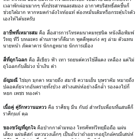
เวลาพักผ่อนมากๆ ทั้งประสาทและสมอง อากาศบริสุทธิ์สดชื่นก็
ช่วยได้มาก หากหมดกำลังใจท้อแท้ ต้องหมั่นเติมหรือกระตุ้นใจตัว
เองให้ได้นะครับ
อาชีพที่เหมาะสม
คือ สื่อสารการโทรคมนาคมทุชนิด หนังสือพิมพ์
วิทยุ ทีวี บทละคร ด้านภาษาก็ดีมาก พูดดีพูดเก่ง ครู ล่าม ตัวแทน
นายหน้า ภัตตาคาร นักกฎหมาย นักการเมือง
สีที่ถูกโฉลก
คือ สีเขียว ฟ้า เทา รถยนต์ควรใช้สีแดง เหลือง แต่ไม่
ถูโฉลกกับสีม่วง น้ำเงิน ดำ
อัญมณี
ไข่มุก มุกดา หมายถึง สมาธิ ความเย็น บุษราคัม หมายถึง
ปลอดภัยจากอันตรายทั้งปวง สร้างเสน่ห์อย่างลึกล้ำ รองลงไปก็
หยก เพชร ทองคำ
เนื้อคู่ คู่รักหวานแหวว
คือ ราศีธนู มีน กันย์ สำหรับเพื่อนที่แสนดีก็
ราศีกุมภ์ ตุล
ของขวัญที่ถูกใจ
คือปากกาด้ามทอง โทรศัพท์วิทยุมือถือ แผ่น
เสียง แผ่นดิสก์ แหวนวงเล็กๆ เป็นอันว่าถ้าอยากอยู่ใกล้คนมีเสน่ห์