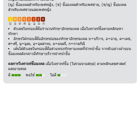
(ญ) ชื่อมงคลสำหรับเพศหญิง, (ช) ชื่อมงคลสำหรับเพศชาย, (ช/ญ) ชื่อมงคล
สำหรับเพศชายและเพศหญิง
1
0
0
0
2
2
2
0
บ
อ
ด
ศ
มู
อุ
ม
ก
ตัวเลขในกรอบสีคือจำนวนทักษาอักษรมงคล เมื่อวิเคราะห์ชื่อตามหลักมหา
ทักษา
อักษรใต้กรอบสีคืออักษรย่อของทักษาอักษรมงคล บ=บริวาร, อ=อายุ, ด=เดช,
ศ=ศรี, มู=มูละ, อุ=อุตสาหะ, ม=มนตรี, ก=กาลกิณี
เส้นใต้ตัวเลขในกรอบสีคือตำแหน่งทักษามงคลที่นำหน้าชื่อ จากตัวอย่างด้านบน
ชื่อมงคลดังกล่าวมีทักษาบริวารนำหน้าชื่อ
ผลการวิเคราะห์ชื่อมงคล
เมื่อวิเคราะห์ชื่อ (ไม่รวมนามสกุล) ตามหลักเลขศาสตร์
และอายตนะ
ดี
พอใช้
ไม่ดี