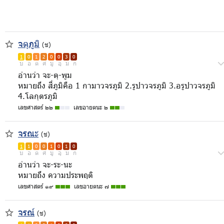
จตุภูมิ
(ช)
1
0
1
2
0
0
3
0
บ
อ
ด
ศ
มู
อุ
ม
ก
อ่านว่า จะ-ตุ-พูม
หมายถึง สี่ภูมิคือ 1 กามาวจรภูมิ 2.รูปาวจรภูมิ 3.อรูปาวจรภูมิ
4.โลกุตรภูมิ
เลขศาสตร์ ๒๒
เลขอายตนะ ๒
จรณะ
(ช)
1
1
0
0
1
0
1
0
บ
อ
ด
ศ
มู
อุ
ม
ก
อ่านว่า จะ-ระ-นะ
หมายถึง ความประพฤติ
เลขศาสตร์ ๑๙
เลขอายตนะ ๗
จรณ์
(ช)