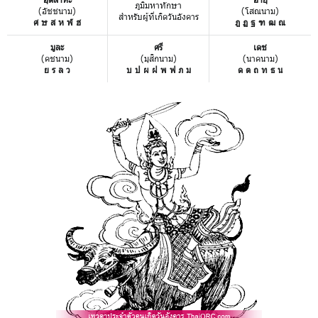
ภูมิมหาทักษา
(อัชชนาม)
(โสณนาม)
สำหรับผู้ที่เกิดวันอังคาร
ศ ษ ส ห ฬ ฮ
ฎ ฏ ฐ ฑ ฒ ณ
มูละ
ศรี
เดช
(คชนาม)
(มุสิกนาม)
(นาคนาม)
ย ร ล ว
บ ป ผ ฝ พ ฟ ภ ม
ด ต ถ ท ธ น