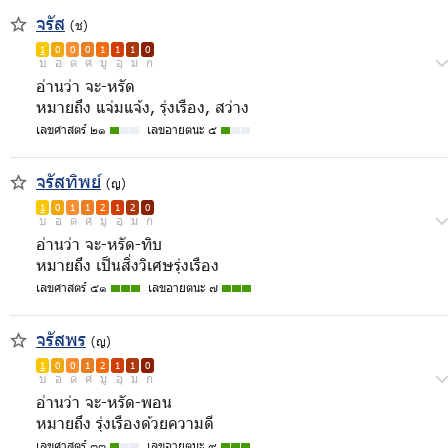
จรัส
(ช)
1
0
0
0
1
1
1
0
บ
อ
ด
ศ
มู
อุ
ม
ก
อ่านว่า จะ-หรัด
หมายถึง แจ่มแจ้ง, รุ่งเรือง, สว่าง
เลขศาสตร์ ๒๑
เลขอายตนะ ๕
จรัสทิพย์
(ญ)
1
0
1
1
2
1
2
0
บ
อ
ด
ศ
มู
อุ
ม
ก
อ่านว่า จะ-หรัด-ทิบ
หมายถึง เป็นสิ่งวิเศษรุ่งเรือง
เลขศาสตร์ ๕๑
เลขอายตนะ ๗
จรัสพร
(ญ)
1
0
0
1
2
1
1
0
บ
อ
ด
ศ
มู
อุ
ม
ก
อ่านว่า จะ-หรัด-พอน
หมายถึง รุ่งเรืองด้วยความดี
เลขศาสตร์ ๓๓
เลขอายตนะ ๙