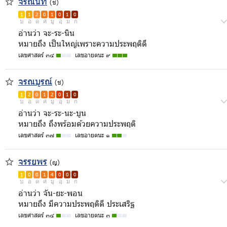
จรณินท์
(ช)
1
1
2
0
1
0
1
0
บ
อ
ด
ศ
มู
อุ
ม
ก
อ่านว่า จะ-ระ-นิน
หมายถึง เป็นใหญ่เพราะความประพฤติดี
เลขศาสตร์ ๓๔
เลขอายตนะ ๙
จรณบูรณ์
(ช)
1
2
0
1
2
0
1
0
บ
อ
ด
ศ
มู
อุ
ม
ก
อ่านว่า จะ-ระ-นะ-บูน
หมายถึง ถึงพร้อมด้วยความประพฤติ
เลขศาสตร์ ๓๗
เลขอายตนะ ๑
จรรยพร
(ญ)
1
0
0
1
4
0
0
0
บ
อ
ด
ศ
มู
อุ
ม
ก
อ่านว่า จัน-ยะ-พอน
หมายถึง มีความประพฤติดี ประเสริฐ
เลขศาสตร์ ๓๔
เลขอายตนะ ๓