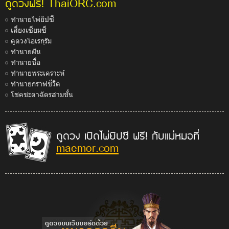
ThaiORC.com
ดูดวงฟรี!
ทำนายไพ่ยิปซี
เสี่ยงเซียมซี
ดูดวงโอเรกุรัม
ทำนายฝัน
ทำนายชื่อ
ทำนายพระเคราะห์
ทำนายกราฟชีวิต
โชคชะตาฉัตรสามชั้น
ดูดวง เปิดไพ่ยิปซี ฟรี! กับแม่หมอที่
maemor.com