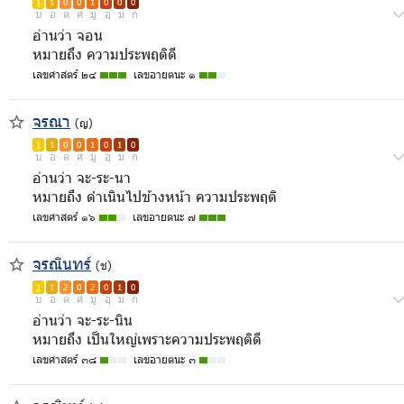
1
1
0
0
1
0
0
0
บ
อ
ด
ศ
มู
อุ
ม
ก
อ่านว่า จอน
หมายถึง ความประพฤติดี
เลขศาสตร์ ๒๔
เลขอายตนะ ๑
จรณา
(ญ)
1
1
0
0
1
0
1
0
บ
อ
ด
ศ
มู
อุ
ม
ก
อ่านว่า จะ-ระ-นา
หมายถึง ดำเนินไปข้างหน้า ความประพฤติ
เลขศาสตร์ ๑๖
เลขอายตนะ ๗
จรณินทร์
(ช)
1
1
2
0
2
0
1
0
บ
อ
ด
ศ
มู
อุ
ม
ก
อ่านว่า จะ-ระ-นิน
หมายถึง เป็นใหญ่เพราะความประพฤติดี
เลขศาสตร์ ๓๘
เลขอายตนะ ๓