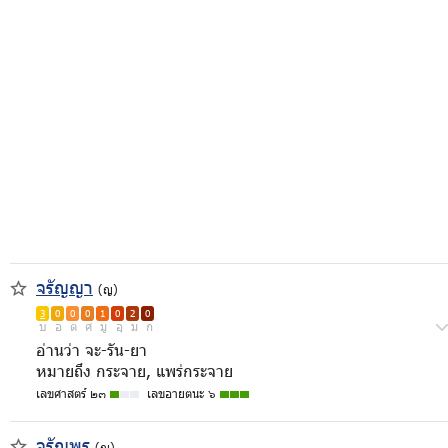
จรัญญา
(ญ)
3
0
0
0
1
0
2
0
บ
อ
ด
ศ
มู
อุ
ม
ก
อ่านว่า จะ-รัน-ยา
หมายถึง กระจาย, แพร่กระจาย
เลขศาสตร์ ๒๓
เลขอายตนะ ๖
จรัญพร
(ญ)