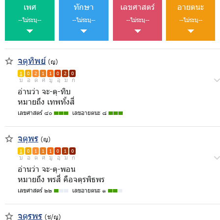
เพศ
ทักษา
เลขศาสตร์
อายตนะ
--ไม่ระบุ--
--ไม่ระบุ--
--ไม่ระบุ--
--ไม่ระบุ--
จตุทิพย์
(ญ)
1
0
2
1
1
0
2
0
บ
อ
ด
ศ
มู
อุ
ม
ก
อ่านว่า จะ-ตุ-ทิบ
หมายถึง เทพทั้งสี่
เลขศาสตร์ ๔๐
เลขอายตนะ ๘
จตุพร
(ญ)
1
0
1
1
1
0
1
0
บ
อ
ด
ศ
มู
อุ
ม
ก
อ่านว่า จะ-ตุ-พอน
หมายถึง พรสี่ คือจตุรพิธพร
เลขศาสตร์ ๒๒
เลขอายตนะ ๑
จตุรพร
(ช/ญ)