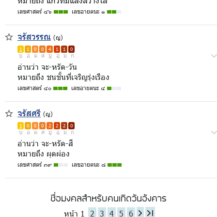
หมายถึง แก้วที่มีแสงสว่างใส
เลขศาสตร์ ๔๖
เลขอายตนะ ๑
จรัสวรรณ
(ญ)
1
1
0
0
4
1
1
0
บ
อ
ด
ศ
มู
อุ
ม
ก
อ่านว่า จะ-หรัด-วัน
หมายถึง ชนชั้นที่เจริญรุ่งเรือง
เลขศาสตร์ ๔๐
เลขอายตนะ ๔
จรัสศรี
(ญ)
1
0
0
0
2
2
2
0
บ
อ
ด
ศ
มู
อุ
ม
ก
อ่านว่า จะ-หรัด-สี
หมายถึง ผุดผ่อง
เลขศาสตร์ ๓๙
เลขอายตนะ ๘
ชื่อมงคลสำหรับคนเกิดวันอังคาร
หน้า 1
2
3
4
5
6