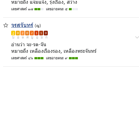
หมายถึง แจ่มแจ้ง, รุ่งเรือง, สว่าง
เลขศาสตร์ ๑๗
เลขอายตนะ ๕
จรสจันทร์
(ญ)
2
0
2
0
2
1
1
0
บ
อ
ด
ศ
มู
อุ
ม
ก
อ่านว่า จะ-รด-จัน
หมายถึง เหลืองเรืองรอง, เหลืองพระจันทร์
เลขศาสตร์ ๔๖
เลขอายตนะ ๙