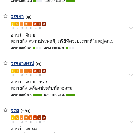
เลขศาสตร์ ๔๘
เลขอายตนะ ๙
จรรยา
(ญ)
1
0
0
0
3
0
1
0
บ
อ
ด
ศ
มู
อุ
ม
ก
อ่านว่า จัน-ยา
หมายถึง ความประพฤติ, กริยิที่ควรประพฤติในหมู่คณะ
เลขศาสตร์ ๒๓
เลขอายตนะ ๕
จรรยาภรณ์
(ญ)
1
1
0
1
4
0
1
0
บ
อ
ด
ศ
มู
อุ
ม
ก
อ่านว่า จัน-ยา-พอน
หมายถึง เครื่องประดับที่สวยงาม
เลขศาสตร์ ๔๒
เลขอายตนะ ๘
จรส
(ช/ญ)
1
0
0
0
1
1
0
0
บ
อ
ด
ศ
มู
อุ
ม
ก
อ่านว่า จะ-รด