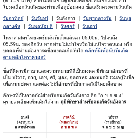
(ตี 5.59 นาที) หากไม่ต้องการดูชื่อมงคลของคนเกิดวันอังคาร
โปรดเลือกวันเกิดของท่านเพื่อดูชื่อมงคล ชื่อเสริมดวงตามวันเกิด
วันอาทิตย์
|
วันจันทร์
|
วันอังคาร
|
วันพุธกลางวัน
|
วันพุธ
กลางคืน
|
วันพฤหัสบดี
|
วันศุกร์
|
วันเสาร์
โหราศาสตร์ไทยจะเริ่มต้นวันตั้งแต่เวลา 06.00น. ไปจนถึง
05.59น. ของอีกวัน หากท่านไม่เข้าใจหรือไม่แน่ใจว่าตนเอง หรือ
บุคคลที่ท่านต้องการดูชื่อมงคลเกิดวันใด
คลิกที่นี่เพื่อนับวันเกิด
ตามหลักโหราศาสตร์
ชื่อที่ดีควรมีภาษาและความหมายที่ดีเป็นมงคล มีทักษาอักษรที่
เป็น บริวาร, อายุ, เดช, ศรี, มูละ, อุตสาหะ และมนตรี รวมอยู่ในชื่อ
เพื่อหนุนชะตา และต้องไม่มีอักษรที่เป็นกาลกิณีโดยเด็ดขาด
อักษรที่เป็นกาลกิณีสำหรับคนเกิดวันอังคาร คือ "ก ข ค ฆ ง"
ดูรายละเอียดเพิ่มเติมได้จาก
ภูมิทักษาสำหรับคนเกิดวันอังคาร
มนตรี
กาลกิณี
บริวาร
(ครุฑนาม)
(พยัคฆ์นาม)
(ราชสีนาม)
อ สระทั้งหมด
ก ข ค ฆ ง
จ ฉ ช ซ ฌ ญ
อุตสาหะ
อายุ