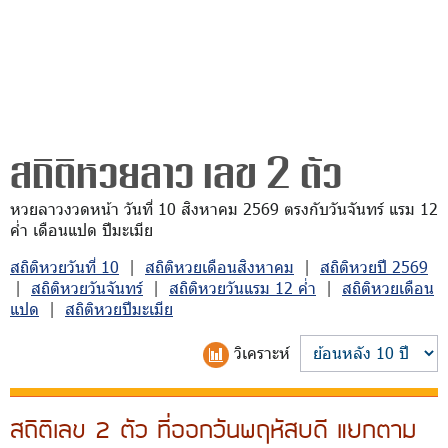
สถิติหวยลาว เลข 2 ตัว
หวยลาวงวดหน้า วันที่ 10 สิงหาคม 2569 ตรงกับวันจันทร์ แรม 12
ค่ำ เดือนแปด ปีมะเมีย
สถิติหวยวันที่ 10
|
สถิติหวยเดือนสิงหาคม
|
สถิติหวยปี 2569
|
สถิติหวยวันจันทร์
|
สถิติหวยวันแรม 12 ค่ำ
|
สถิติหวยเดือน
แปด
|
สถิติหวยปีมะเมีย
วิเคราะห์
สถิติเลข 2 ตัว ที่ออกวันพฤหัสบดี แยกตาม