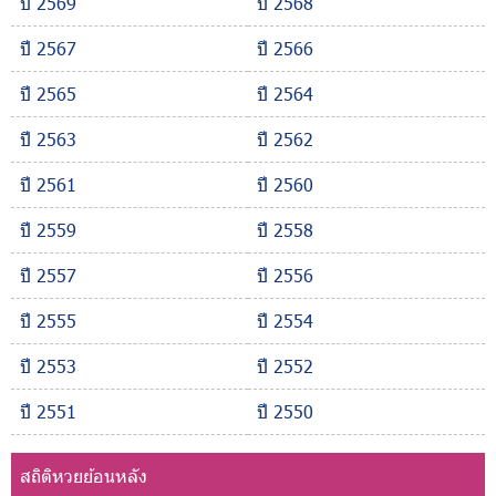
ปี 2569
ปี 2568
ปี 2567
ปี 2566
ปี 2565
ปี 2564
ปี 2563
ปี 2562
ปี 2561
ปี 2560
ปี 2559
ปี 2558
ปี 2557
ปี 2556
ปี 2555
ปี 2554
ปี 2553
ปี 2552
ปี 2551
ปี 2550
สถิติหวยย้อนหลัง