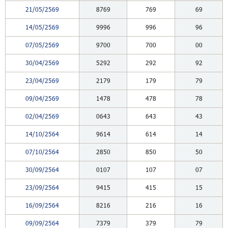
21/05/2569
8769
769
69
14/05/2569
9996
996
96
07/05/2569
9700
700
00
30/04/2569
5292
292
92
23/04/2569
2179
179
79
09/04/2569
1478
478
78
02/04/2569
0643
643
43
14/10/2564
9614
614
14
07/10/2564
2850
850
50
30/09/2564
0107
107
07
23/09/2564
9415
415
15
16/09/2564
8216
216
16
09/09/2564
7379
379
79