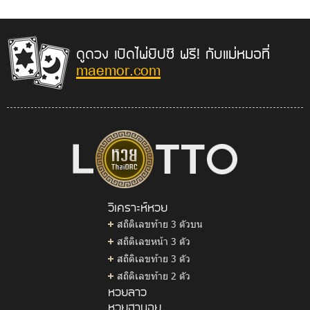
ดูดวง เปิดไพ่ยิปซี ฟรี! กับแม่หมอที่
maemor.com
วิเคราะห์หวย
สถิติเลขท้าย 3 ตัวบน
สถิติเลขหน้า 3 ตัว
สถิติเลขท้าย 3 ตัว
สถิติเลขท้าย 2 ตัว
หวยลาว
หวยฮานอย