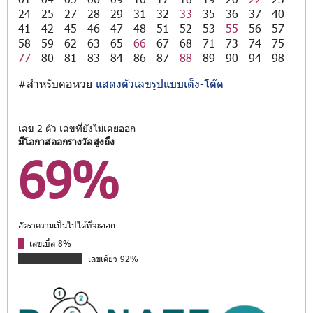
24
25
27
28
29
31
32
33
35
36
37
40
41
42
45
46
47
48
51
52
53
55
56
57
58
59
62
63
65
66
67
68
71
73
74
75
77
80
81
83
84
86
87
88
89
90
94
98
#สำหรับคอหวย
แสดงตัวเลขรูปแบบเต็ง-โต๊ด
เลข 2 ตัว เลขที่ยังไม่เคยออก
มีโอกาสออกรางวัลสูงถึง
69%
อัตราความเป็นไปได้ที่จะออก
เลขเบิ้ล 8%
เลขเดี่ยว 92%