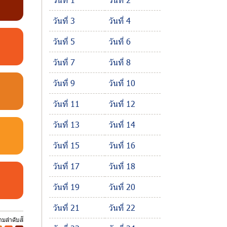
วันที่ 3
วันที่ 4
วันที่ 5
วันที่ 6
วันที่ 7
วันที่ 8
วันที่ 9
วันที่ 10
วันที่ 11
วันที่ 12
วันที่ 13
วันที่ 14
วันที่ 15
วันที่ 16
วันที่ 17
วันที่ 18
วันที่ 19
วันที่ 20
วันที่ 21
วันที่ 22
ตามลำดับสี