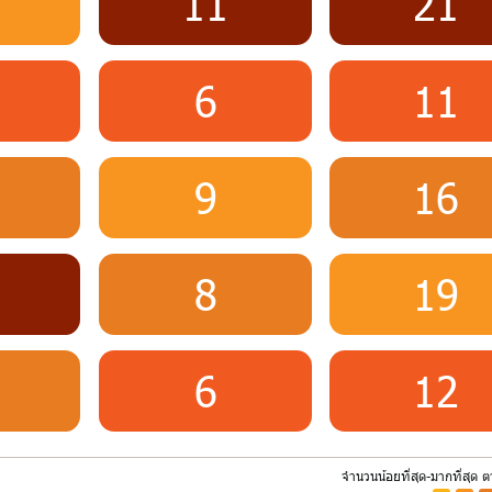
11
21
6
11
9
16
8
19
6
12
จำนวนน้อยที่สุด-มากที่สุด 