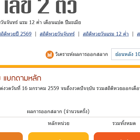
 เลข 2 ตัว
ันจันทร์ แรม 12 ค่ำ เดือนแปด ปีมะเมีย
สถิติหวยปี 2569
|
สถิติหวยวันจันทร์
|
สถิติหวยวันแรม 12 ค่ำ
|
ส
วิเคราะห์
ผลการออกสลาก
คม แยกตามหลัก
แต่งวดวันที่ 16 มกราคม 2559 จนถึงงวดปัจจุบัน รวมสถิติหวยออกเดื
ผลการออกสลาก (จำนวนครั้ง)
บ
หลักหน่วย
รวมทั้งหมด