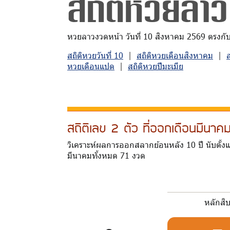
สถิติหวยลาว
หวยลาวงวดหน้า วันที่ 10 สิงหาคม 2569 ตรงกับว
สถิติหวยวันที่ 10
|
สถิติหวยเดือนสิงหาคม
|
หวยเดือนแปด
|
สถิติหวยปีมะเมีย
สถิติเลข 2 ตัว ที่ออกเดือนมีนา
วิเคราะห์ผลการออกสลากย้อนหลัง 10 ปี นับตั้ง
มีนาคมทั้งหมด 71 งวด
หลักสิ