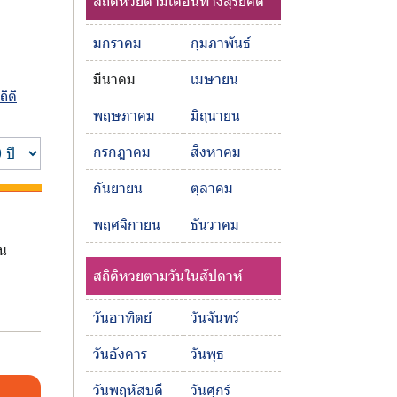
สถิติหวยตามเดือนทางสุริยคติ
มกราคม
กุมภาพันธ์
มีนาคม
เมษายน
ถิติ
พฤษภาคม
มิถุนายน
กรกฎาคม
สิงหาคม
กันยายน
ตุลาคม
พฤศจิกายน
ธันวาคม
อน
สถิติหวยตามวันในสัปดาห์
วันอาทิตย์
วันจันทร์
วันอังคาร
วันพุธ
วันพฤหัสบดี
วันศุกร์