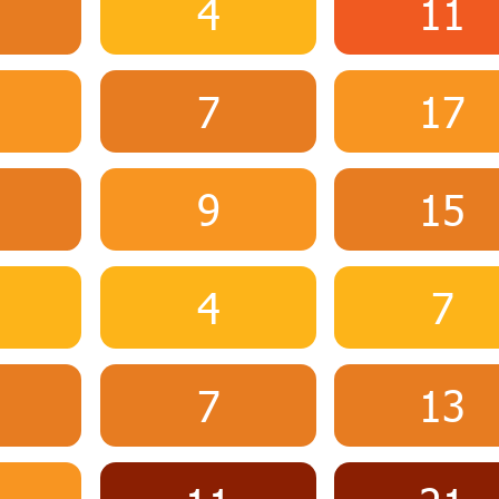
4
11
7
17
9
15
4
7
7
13