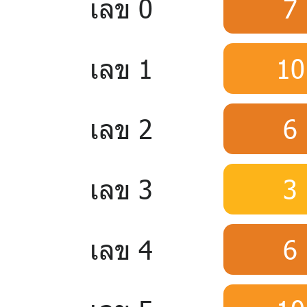
เลข 0
7
เลข 1
10
เลข 2
6
เลข 3
3
เลข 4
6