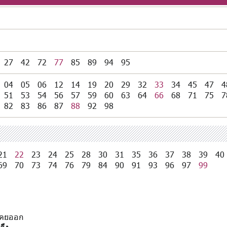
27
42
72
77
85
89
94
95
04
05
06
12
14
19
20
29
32
33
34
45
47
4
51
53
54
56
57
59
60
63
64
66
68
71
75
7
82
83
86
87
88
92
98
21
22
23
24
25
28
30
31
35
36
37
38
39
40
69
70
73
74
76
79
84
90
91
93
96
97
99
่เคยออก