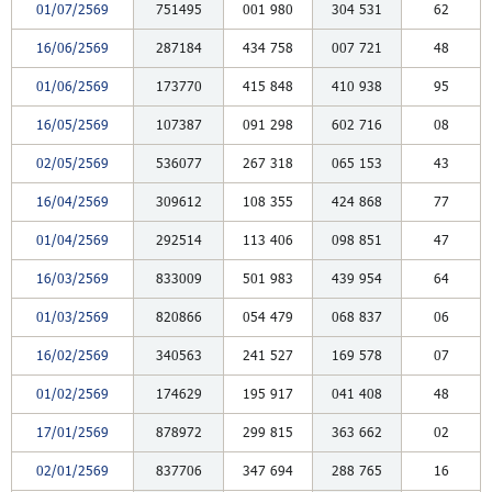
01/07/2569
751495
001
980
304
531
62
16/06/2569
287184
434
758
007
721
48
01/06/2569
173770
415
848
410
938
95
16/05/2569
107387
091
298
602
716
08
02/05/2569
536077
267
318
065
153
43
16/04/2569
309612
108
355
424
868
77
01/04/2569
292514
113
406
098
851
47
16/03/2569
833009
501
983
439
954
64
01/03/2569
820866
054
479
068
837
06
16/02/2569
340563
241
527
169
578
07
01/02/2569
174629
195
917
041
408
48
17/01/2569
878972
299
815
363
662
02
02/01/2569
837706
347
694
288
765
16