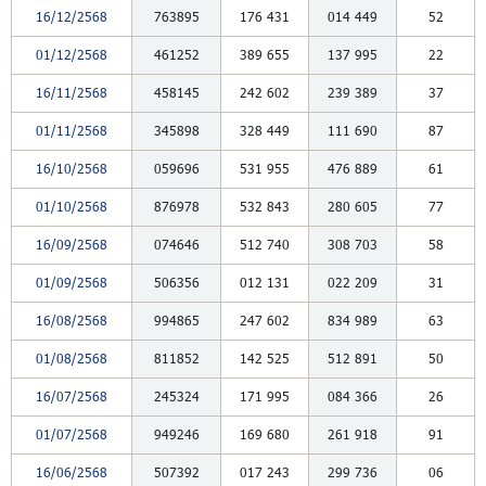
16/12/2568
763895
176
431
014
449
52
01/12/2568
461252
389
655
137
995
22
16/11/2568
458145
242
602
239
389
37
01/11/2568
345898
328
449
111
690
87
16/10/2568
059696
531
955
476
889
61
01/10/2568
876978
532
843
280
605
77
16/09/2568
074646
512
740
308
703
58
01/09/2568
506356
012
131
022
209
31
16/08/2568
994865
247
602
834
989
63
01/08/2568
811852
142
525
512
891
50
16/07/2568
245324
171
995
084
366
26
01/07/2568
949246
169
680
261
918
91
16/06/2568
507392
017
243
299
736
06