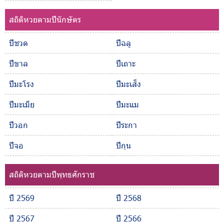
สถิติหวยตามปีนักษัตร
ปีชวด
ปีฉลู
ปีขาล
ปีเถาะ
ปีมะโรง
ปีมะเส็ง
ปีมะเมีย
ปีมะแม
ปีวอก
ปีระกา
ปีจอ
ปีกุน
สถิติหวยตามปีพุทธศักราช
ปี 2569
ปี 2568
ปี 2567
ปี 2566