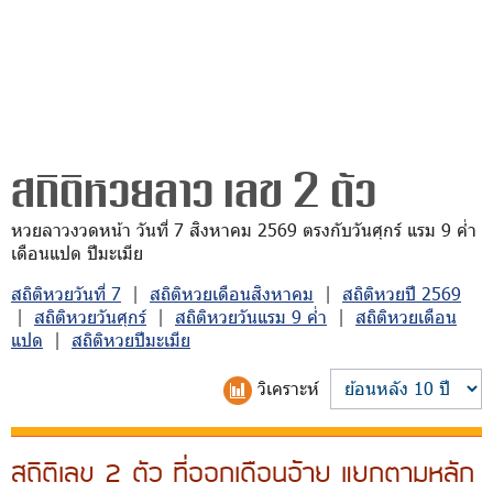
สถิติหวยลาว เลข 2 ตัว
หวยลาวงวดหน้า วันที่ 7 สิงหาคม 2569 ตรงกับวันศุกร์ แรม 9 ค่ำ
เดือนแปด ปีมะเมีย
สถิติหวยวันที่ 7
|
สถิติหวยเดือนสิงหาคม
|
สถิติหวยปี 2569
|
สถิติหวยวันศุกร์
|
สถิติหวยวันแรม 9 ค่ำ
|
สถิติหวยเดือน
แปด
|
สถิติหวยปีมะเมีย
วิเคราะห์
สถิติเลข 2 ตัว ที่ออกเดือนอ้าย แยกตามหลัก