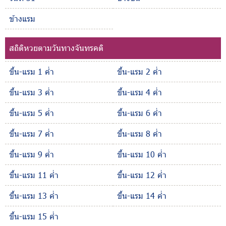
ข้างแรม
สถิติหวยตามวันทางจันทรคติ
ขึ้น-แรม 1 ค่ำ
ขึ้น-แรม 2 ค่ำ
ขึ้น-แรม 3 ค่ำ
ขึ้น-แรม 4 ค่ำ
ขึ้น-แรม 5 ค่ำ
ขึ้น-แรม 6 ค่ำ
ขึ้น-แรม 7 ค่ำ
ขึ้น-แรม 8 ค่ำ
ขึ้น-แรม 9 ค่ำ
ขึ้น-แรม 10 ค่ำ
ขึ้น-แรม 11 ค่ำ
ขึ้น-แรม 12 ค่ำ
ขึ้น-แรม 13 ค่ำ
ขึ้น-แรม 14 ค่ำ
ขึ้น-แรม 15 ค่ำ