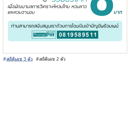
#
สถิติเลข 3 ตัว
#สถิติเลข 2 ตัว