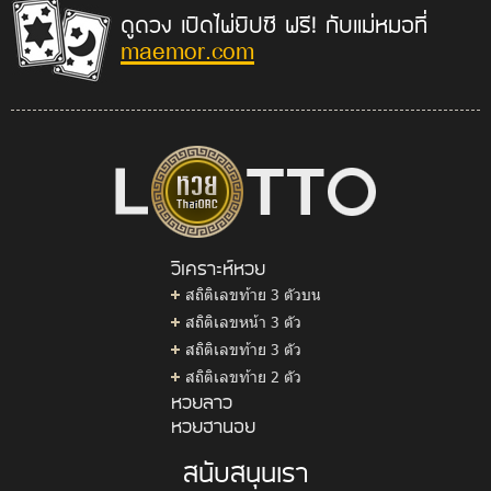
ดูดวง เปิดไพ่ยิปซี ฟรี! กับแม่หมอที่
maemor.com
วิเคราะห์หวย
สถิติเลขท้าย 3 ตัวบน
สถิติเลขหน้า 3 ตัว
สถิติเลขท้าย 3 ตัว
สถิติเลขท้าย 2 ตัว
หวยลาว
หวยฮานอย
สนับสนุนเรา