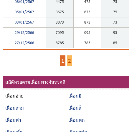
08/01/2567
4475
475
75
05/01/2567
3675
675
75
03/01/2567
3873
873
73
29/12/2566
7095
095
95
27/12/2566
8785
785
85
1
2
สถิติหวยตามเดือนทางจันทรคติ
เดือนอ้าย
เดือนยี่
เดือนสาม
เดือนสี่
เดือนห้า
เดือนหก
เดือนเจ็ด
เดือนแปด