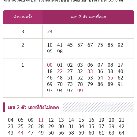
จำนวนครั้ง
เลข 2 ตัว เลขที่ออก
3
24
2
10
41
45
57
67
75
85
92
95
98
1
00
01
02
03
06
07
08
17
18
22
27
32
33
36
38
40
46
48
51
52
53
54
55
62
69
70
73
78
79
86
89
91
93
94
97
99
เลข 2 ตัว เลขที่ยังไม่ออก
04
05
09
11
12
13
14
15
16
19
20
21
23
25
26
28
29
30
31
34
35
37
39
42
43
44
47
49
50
56
58
59
60
61
63
64