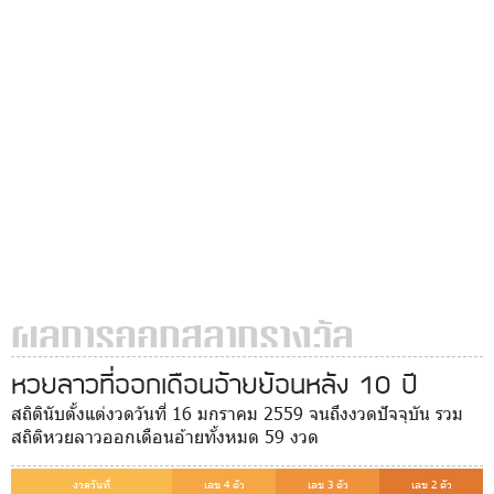
ผลการออกสลากรางวัล
หวยลาวที่ออกเดือนอ้ายย้อนหลัง 10 ปี
สถิตินับตั้งแต่งวดวันที่ 16 มกราคม 2559 จนถึงงวดปัจจุบัน รวม
สถิติหวยลาวออกเดือนอ้ายทั้งหมด 59 งวด
งวดวันที่
เลข 4 ตัว
เลข 3 ตัว
เลข 2 ตัว