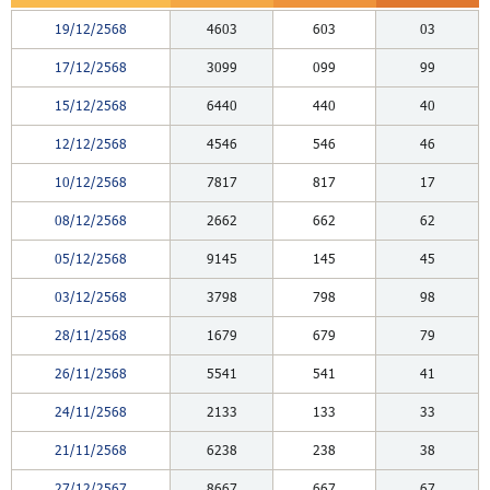
19/12/2568
4603
603
03
17/12/2568
3099
099
99
15/12/2568
6440
440
40
12/12/2568
4546
546
46
10/12/2568
7817
817
17
08/12/2568
2662
662
62
05/12/2568
9145
145
45
03/12/2568
3798
798
98
28/11/2568
1679
679
79
26/11/2568
5541
541
41
24/11/2568
2133
133
33
21/11/2568
6238
238
38
27/12/2567
8667
667
67