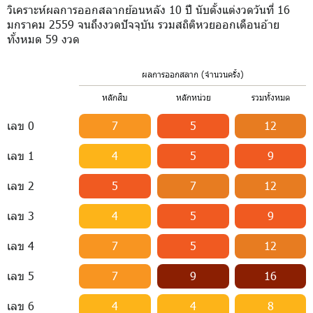
วิเคราะห์ผลการออกสลากย้อนหลัง 10 ปี นับตั้งแต่งวดวันที่ 16
มกราคม 2559 จนถึงงวดปัจจุบัน รวมสถิติหวยออกเดือนอ้าย
ทั้งหมด 59 งวด
ผลการออกสลาก (จำนวนครั้ง)
หลักสิบ
หลักหน่วย
รวมทั้งหมด
เลข 0
7
5
12
เลข 1
4
5
9
เลข 2
5
7
12
เลข 3
4
5
9
เลข 4
7
5
12
เลข 5
7
9
16
เลข 6
4
4
8