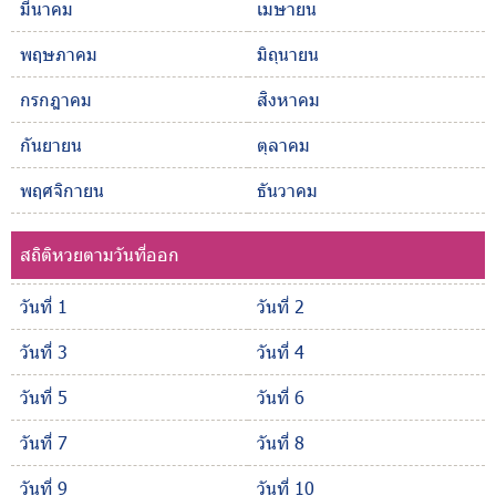
มีนาคม
เมษายน
พฤษภาคม
มิถุนายน
กรกฎาคม
สิงหาคม
กันยายน
ตุลาคม
พฤศจิกายน
ธันวาคม
สถิติหวยตามวันที่ออก
วันที่ 1
วันที่ 2
วันที่ 3
วันที่ 4
วันที่ 5
วันที่ 6
วันที่ 7
วันที่ 8
วันที่ 9
วันที่ 10