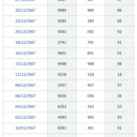
25/12/2567
9989
989
89
23/12/2567
9285
285
85
20/12/2567
5092
092
92
18/12/2567
3741
741
41
16/12/2567
4601
601
01
13/12/2567
9498
498
98
11/12/2567
9318
318
18
09/12/2567
5457
457
57
06/12/2567
9036
036
36
04/12/2567
6353
353
53
02/12/2567
4493
493
93
10/01/2567
8391
391
91