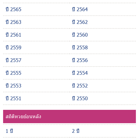
ปี 2565
ปี 2564
ปี 2563
ปี 2562
ปี 2561
ปี 2560
ปี 2559
ปี 2558
ปี 2557
ปี 2556
ปี 2555
ปี 2554
ปี 2553
ปี 2552
ปี 2551
ปี 2550
สถิติหวยย้อนหลัง
1 ปี
2 ปี