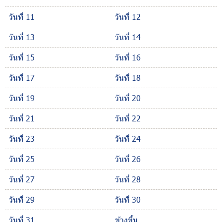
วันที่ 11
วันที่ 12
วันที่ 13
วันที่ 14
วันที่ 15
วันที่ 16
วันที่ 17
วันที่ 18
วันที่ 19
วันที่ 20
วันที่ 21
วันที่ 22
วันที่ 23
วันที่ 24
วันที่ 25
วันที่ 26
วันที่ 27
วันที่ 28
วันที่ 29
วันที่ 30
วันที่ 31
ข้างขึ้น