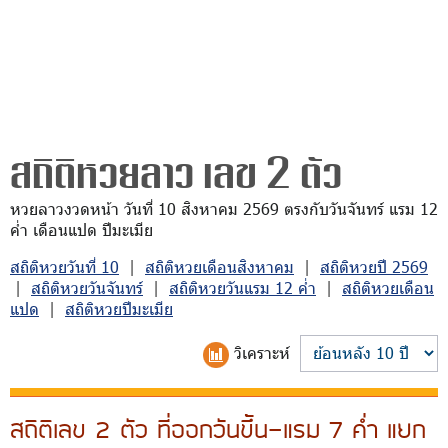
สถิติหวยลาว เลข 2 ตัว
หวยลาวงวดหน้า วันที่ 10 สิงหาคม 2569 ตรงกับวันจันทร์ แรม 12
ค่ำ เดือนแปด ปีมะเมีย
สถิติหวยวันที่ 10
|
สถิติหวยเดือนสิงหาคม
|
สถิติหวยปี 2569
|
สถิติหวยวันจันทร์
|
สถิติหวยวันแรม 12 ค่ำ
|
สถิติหวยเดือน
แปด
|
สถิติหวยปีมะเมีย
วิเคราะห์
สถิติเลข 2 ตัว ที่ออกวันขึ้น-แรม 7 ค่ำ แยก