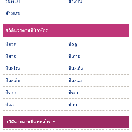
วันที่ 31
ข้างขึ้น
ข้างแรม
สถิติหวยตามปีนักษัตร
ปีชวด
ปีฉลู
ปีขาล
ปีเถาะ
ปีมะโรง
ปีมะเส็ง
ปีมะเมีย
ปีมะแม
ปีวอก
ปีระกา
ปีจอ
ปีกุน
สถิติหวยตามปีพุทธศักราช