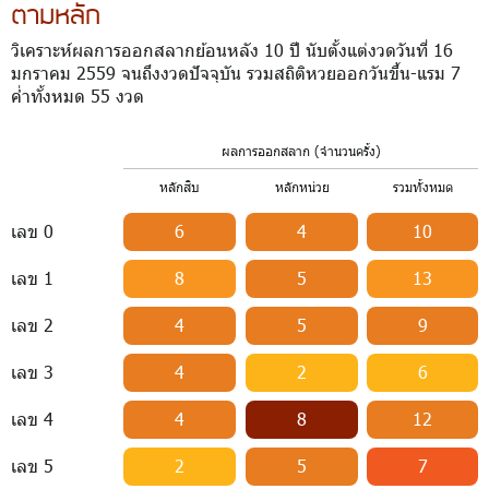
ตามหลัก
วิเคราะห์ผลการออกสลากย้อนหลัง 10 ปี นับตั้งแต่งวดวันที่ 16
มกราคม 2559 จนถึงงวดปัจจุบัน รวมสถิติหวยออกวันขึ้น-แรม 7
ค่ำทั้งหมด 55 งวด
ผลการออกสลาก (จำนวนครั้ง)
หลักสิบ
หลักหน่วย
รวมทั้งหมด
เลข 0
6
4
10
เลข 1
8
5
13
เลข 2
4
5
9
เลข 3
4
2
6
เลข 4
4
8
12
เลข 5
2
5
7