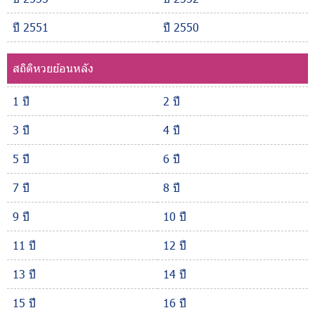
ปี 2551
ปี 2550
สถิติหวยย้อนหลัง
1 ปี
2 ปี
3 ปี
4 ปี
5 ปี
6 ปี
7 ปี
8 ปี
9 ปี
10 ปี
11 ปี
12 ปี
13 ปี
14 ปี
15 ปี
16 ปี