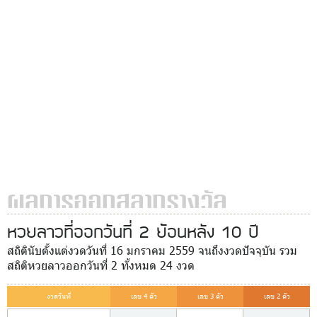
ผลการออกสลากรางวัล
หวยลาวที่ออกวันที่ 2 ย้อนหลัง 10 ปี
สถิตินับตั้งแต่งวดวันที่ 16 มกราคม 2559 จนถึงงวดปัจจุบัน รวม
สถิติหวยลาวออกวันที่ 2 ทั้งหมด 24 งวด
งวดวันที่
เลข 4 ตัว
เลข 3 ตัว
เลข 2 ตัว