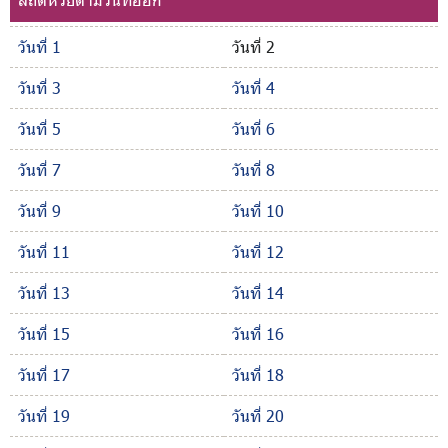
วันที่ 1
วันที่ 2
วันที่ 3
วันที่ 4
วันที่ 5
วันที่ 6
วันที่ 7
วันที่ 8
วันที่ 9
วันที่ 10
วันที่ 11
วันที่ 12
วันที่ 13
วันที่ 14
วันที่ 15
วันที่ 16
วันที่ 17
วันที่ 18
วันที่ 19
วันที่ 20