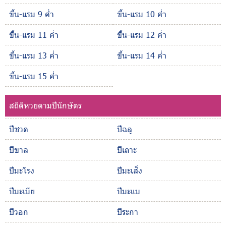
ขึ้น-แรม 9 ค่ำ
ขึ้น-แรม 10 ค่ำ
ขึ้น-แรม 11 ค่ำ
ขึ้น-แรม 12 ค่ำ
ขึ้น-แรม 13 ค่ำ
ขึ้น-แรม 14 ค่ำ
ขึ้น-แรม 15 ค่ำ
สถิติหวยตามปีนักษัตร
ปีชวด
ปีฉลู
ปีขาล
ปีเถาะ
ปีมะโรง
ปีมะเส็ง
ปีมะเมีย
ปีมะแม
ปีวอก
ปีระกา