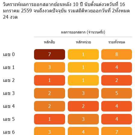
วิเคราะห์ผลการออกสลากย้อนหลัง 10 ปี นับตั้งแต่งวดวันที่ 16
มกราคม 2559 จนถึงงวดปัจจุบัน รวมสถิติหวยออกวันที่ 2ทั้งหมด
24 งวด
ผลการออกสลาก (จำนวนครั้ง)
หลักสิบ
หลักหน่วย
รวมทั้งหมด
เลข 0
7
1
8
เลข 1
3
1
4
เลข 2
1
1
2
เลข 3
2
3
5
เลข 4
2
2
4
เลข 5
1
3
4
เลข 6
3
4
7