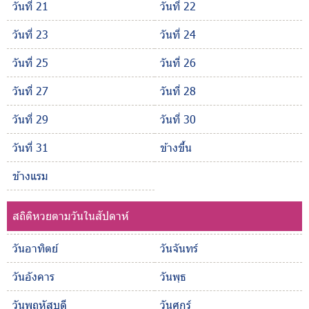
วันที่ 21
วันที่ 22
วันที่ 23
วันที่ 24
วันที่ 25
วันที่ 26
วันที่ 27
วันที่ 28
วันที่ 29
วันที่ 30
วันที่ 31
ข้างขึ้น
ข้างแรม
สถิติหวยตามวันในสัปดาห์
วันอาทิตย์
วันจันทร์
วันอังคาร
วันพุธ
วันพฤหัสบดี
วันศุกร์