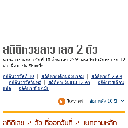
สถิติหวยลาว เลข 2 ตัว
หวยลาวงวดหน้า วันที่ 10 สิงหาคม 2569 ตรงกับวันจันทร์ แรม 12
ค่ำ เดือนแปด ปีมะเมีย
สถิติหวยวันที่ 10
|
สถิติหวยเดือนสิงหาคม
|
สถิติหวยปี 2569
|
สถิติหวยวันจันทร์
|
สถิติหวยวันแรม 12 ค่ำ
|
สถิติหวยเดือน
แปด
|
สถิติหวยปีมะเมีย
วิเคราะห์
สถิติเลข 2 ตัว ที่ออกวันที่ 2 แยกตามหลัก