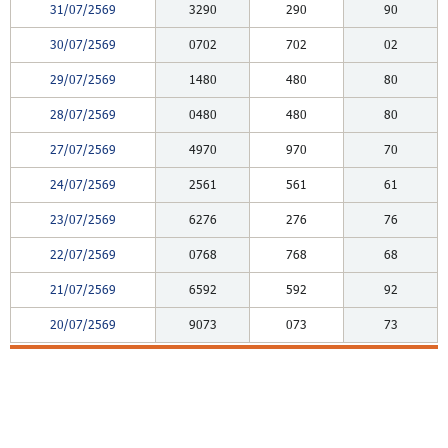
31/07/2569
3290
290
90
30/07/2569
0702
702
02
29/07/2569
1480
480
80
28/07/2569
0480
480
80
27/07/2569
4970
970
70
24/07/2569
2561
561
61
23/07/2569
6276
276
76
22/07/2569
0768
768
68
21/07/2569
6592
592
92
20/07/2569
9073
073
73