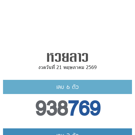
หวยลาว
งวดวันที่ 21 พฤษภาคม 2569
เลข 6 ตัว
938
769