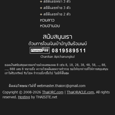
สถิติเลขหน้า 3 ตัว
สถิติเลขท้าย 3 ตัว
สถิติเลขท้าย 2 ตัว
หวยลาว
หวยฮานอย
สนับสนุนเรา
ด้วยการโอนเงินเข้าบัญชีพร้อมเพย์
Chanikan Apichanungkul
ยอดเงินสนับสนุนควรลงท้ายด้วยเลขมงคล 8 เช่น 8, 18, 28, 38, 48, 58, .., 88,
..., 888 เลข 8 หมายถึง ความโชคดีและความร่ำรวย ขอให้ทุกท่านที่ให้การสนุบสนุน
เราได้รับทรัพย์ รับโชค ร่ำรวยยิ่งๆขึ้นไป ไม่มีที่สิ้นสุด
ติดต่อโฆษณาได้ที่
webmaster.thaiorc@gmail.com
Copyright © 2008-2026
ThaiORC.com
|
ThaiORACLE.com
, All rights
reserved.
Hosting
by THAISITE.net