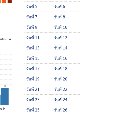
-
-
วันที่ 5
วันที่ 6
วันที่ 7
วันที่ 8
วันที่ 9
วันที่ 10
วันที่ 11
วันที่ 12
ลักหน่วย
วันที่ 13
วันที่ 14
วันที่ 15
วันที่ 16
วันที่ 17
วันที่ 18
วันที่ 19
วันที่ 20
5
วันที่ 21
วันที่ 22
วันที่ 23
วันที่ 24
ลข 9
วันที่ 25
วันที่ 26