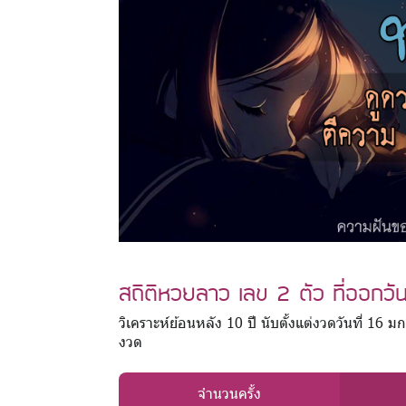
สถิติหวยลาว เลข 2 ตัว ที่ออกวั
วิเคราะห์ย้อนหลัง 10 ปี นับตั้งแต่งวดวันที่ 16
งวด
จำนวนครั้ง