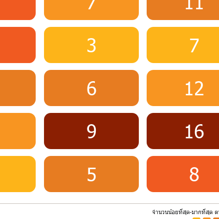
7
11
3
7
6
12
9
16
5
8
จำนวนน้อยที่สุด-มากที่สุด 