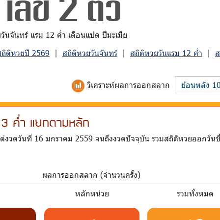
 เลข 2 ตัว
ันจันทร์ แรม 12 ค่ำ เดือนแปด ปีมะเมีย
สถิติหวยปี 2569
|
สถิติหวยวันจันทร์
|
สถิติหวยวันแรม 12 ค่ำ
|
ส
วิเคราะห์
ผลการออกสลาก
ม 3 ค่ำ แยกตามหลัก
ต่งวดวันที่ 16 มกราคม 2559 จนถึงงวดปัจจุบัน รวมสถิติหวยออกวันข
ผลการออกสลาก (จำนวนครั้ง)
บ
หลักหน่วย
รวมทั้งหมด