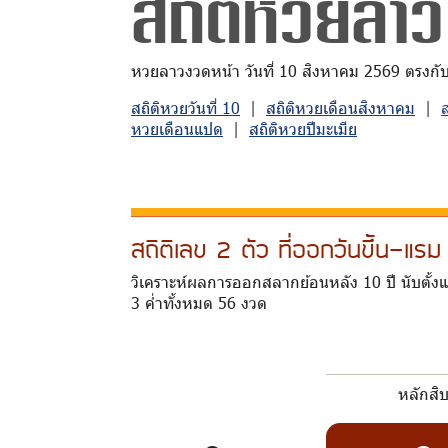
สถิติหวยลาว
หวยลาวงวดหน้า วันที่ 10 สิงหาคม 2569 ตรงกับว
สถิติหวยวันที่ 10
|
สถิติหวยเดือนสิงหาคม
|
หวยเดือนแปด
|
สถิติหวยปีมะเมีย
สถิติเลข 2 ตัว ที่ออกวันขึ้น-แร
วิเคราะห์ผลการออกสลากย้อนหลัง 10 ปี นับตั้งแ
3 ค่ำทั้งหมด 56 งวด
หลักสิ