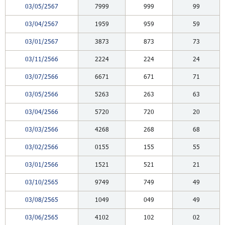
03/05/2567
7999
999
99
03/04/2567
1959
959
59
03/01/2567
3873
873
73
03/11/2566
2224
224
24
03/07/2566
6671
671
71
03/05/2566
5263
263
63
03/04/2566
5720
720
20
03/03/2566
4268
268
68
03/02/2566
0155
155
55
03/01/2566
1521
521
21
03/10/2565
9749
749
49
03/08/2565
1049
049
49
03/06/2565
4102
102
02