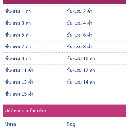
ขึ้น-แรม 1 ค่ำ
ขึ้น-แรม 2 ค่ำ
ขึ้น-แรม 3 ค่ำ
ขึ้น-แรม 4 ค่ำ
ขึ้น-แรม 5 ค่ำ
ขึ้น-แรม 6 ค่ำ
ขึ้น-แรม 7 ค่ำ
ขึ้น-แรม 8 ค่ำ
ขึ้น-แรม 9 ค่ำ
ขึ้น-แรม 10 ค่ำ
ขึ้น-แรม 11 ค่ำ
ขึ้น-แรม 12 ค่ำ
ขึ้น-แรม 13 ค่ำ
ขึ้น-แรม 14 ค่ำ
ขึ้น-แรม 15 ค่ำ
สถิติหวยตามปีนักษัตร
ปีชวด
ปีฉลู