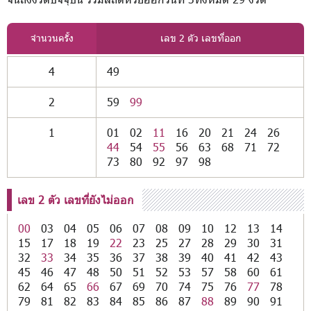
จำนวนครั้ง
เลข 2 ตัว เลขที่ออก
4
49
2
59
99
1
01
02
11
16
20
21
24
26
44
54
55
56
63
68
71
72
73
80
92
97
98
เลข 2 ตัว เลขที่ยังไม่ออก
00
03
04
05
06
07
08
09
10
12
13
14
15
17
18
19
22
23
25
27
28
29
30
31
32
33
34
35
36
37
38
39
40
41
42
43
45
46
47
48
50
51
52
53
57
58
60
61
62
64
65
66
67
69
70
74
75
76
77
78
79
81
82
83
84
85
86
87
88
89
90
91