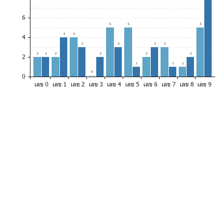
6
5
5
5
4
4
4
3
3
3
3
2
2
2
2
2
2
2
1
1
1
0
0
เลข 0
เลข 1
เลข 2
เลข 3
เลข 4
เลข 5
เลข 6
เลข 7
เลข 8
เลข 9