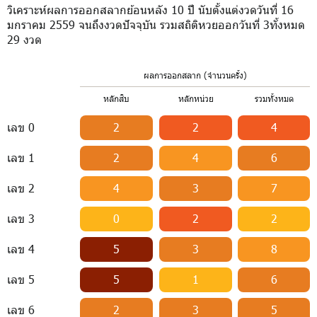
วิเคราะห์ผลการออกสลากย้อนหลัง 10 ปี นับตั้งแต่งวดวันที่ 16
มกราคม 2559 จนถึงงวดปัจจุบัน รวมสถิติหวยออกวันที่ 3ทั้งหมด
29 งวด
ผลการออกสลาก (จำนวนครั้ง)
หลักสิบ
หลักหน่วย
รวมทั้งหมด
เลข 0
2
2
4
เลข 1
2
4
6
เลข 2
4
3
7
เลข 3
0
2
2
เลข 4
5
3
8
เลข 5
5
1
6
เลข 6
2
3
5