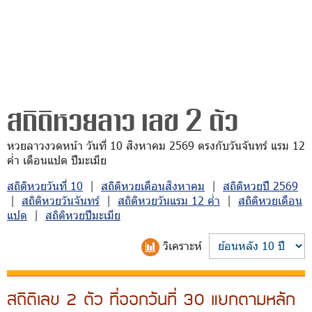
สถิติหวยลาว เลข 2 ตัว
หวยลาวงวดหน้า วันที่ 10 สิงหาคม 2569 ตรงกับวันจันทร์ แรม 12
ค่ำ เดือนแปด ปีมะเมีย
สถิติหวยวันที่ 10
|
สถิติหวยเดือนสิงหาคม
|
สถิติหวยปี 2569
|
สถิติหวยวันจันทร์
|
สถิติหวยวันแรม 12 ค่ำ
|
สถิติหวยเดือน
แปด
|
สถิติหวยปีมะเมีย
วิเคราะห์
สถิติเลข 2 ตัว ที่ออกวันที่ 30 แยกตามหลัก