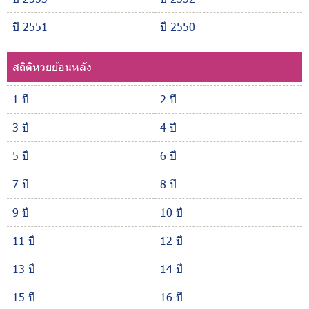
ปี 2551
ปี 2550
สถิติหวยย้อนหลัง
1 ปี
2 ปี
3 ปี
4 ปี
5 ปี
6 ปี
7 ปี
8 ปี
9 ปี
10 ปี
11 ปี
12 ปี
13 ปี
14 ปี
15 ปี
16 ปี