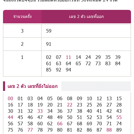
จำนวนครั้ง
เลข 2 ตัว เลขที่ออก
3
59
2
91
1
02
07
11
14
24
29
35
39
61
63
64
65
72
73
83
84
85
92
94
เลข 2 ตัว เลขที่ยังไม่ออก
00
01
03
04
05
06
08
09
10
12
13
15
16
17
18
19
20
21
22
23
25
26
27
28
30
31
32
33
34
36
37
38
40
41
42
43
44
45
46
47
48
49
50
51
52
53
54
55
56
57
58
60
62
66
67
68
69
70
71
74
75
76
77
78
79
80
81
82
86
87
88
89