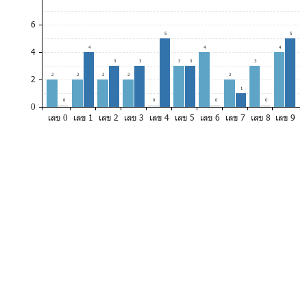
6
5
5
4
4
4
4
3
3
3
3
3
2
2
2
2
2
2
1
0
0
0
0
0
เลข 0
เลข 1
เลข 2
เลข 3
เลข 4
เลข 5
เลข 6
เลข 7
เลข 8
เลข 9