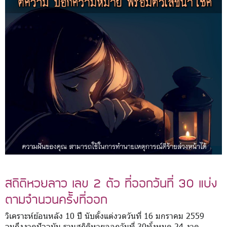
สถิติหวยลาว เลข 2 ตัว ที่ออกวันที่ 30 แบ่ง
ตามจำนวนครั้งที่ออก
วิเคราะห์ย้อนหลัง 10 ปี นับตั้งแต่งวดวันที่ 16 มกราคม 2559
จนถึงงวดปัจจุบัน รวมสถิติหวยออกวันที่ 30ทั้งหมด 24 งวด