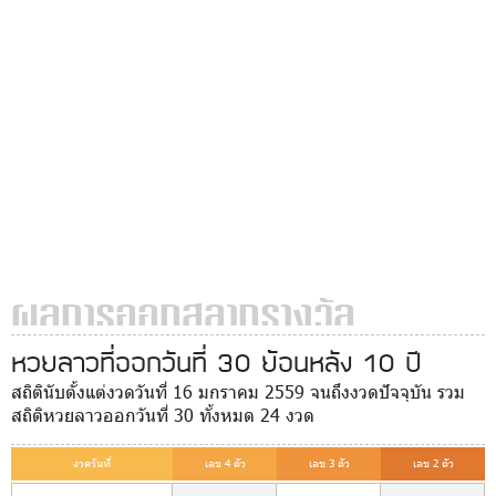
ผลการออกสลากรางวัล
หวยลาวที่ออกวันที่ 30 ย้อนหลัง 10 ปี
สถิตินับตั้งแต่งวดวันที่ 16 มกราคม 2559 จนถึงงวดปัจจุบัน รวม
สถิติหวยลาวออกวันที่ 30 ทั้งหมด 24 งวด
งวดวันที่
เลข 4 ตัว
เลข 3 ตัว
เลข 2 ตัว