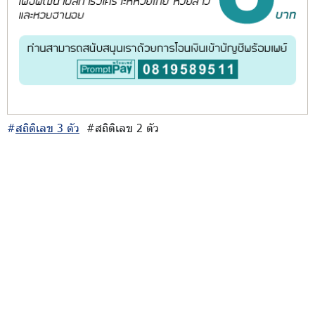
#
สถิติเลข 3 ตัว
#สถิติเลข 2 ตัว