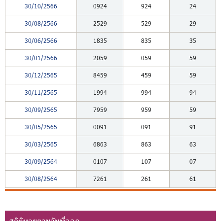
30/10/2566
0924
924
24
30/08/2566
2529
529
29
30/06/2566
1835
835
35
30/01/2566
2059
059
59
30/12/2565
8459
459
59
30/11/2565
1994
994
94
30/09/2565
7959
959
59
30/05/2565
0091
091
91
30/03/2565
6863
863
63
30/09/2564
0107
107
07
30/08/2564
7261
261
61
สถิติหวยตามวันที่ออก