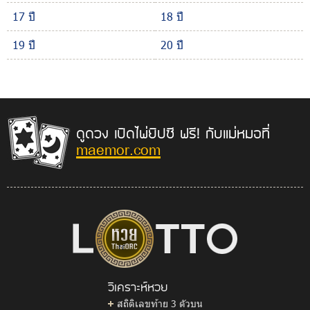
17 ปี
18 ปี
19 ปี
20 ปี
ดูดวง เปิดไพ่ยิปซี ฟรี! กับแม่หมอที่
maemor.com
วิเคราะห์หวย
สถิติเลขท้าย 3 ตัวบน