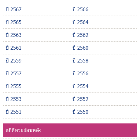
ปี 2567
ปี 2566
ปี 2565
ปี 2564
ปี 2563
ปี 2562
ปี 2561
ปี 2560
ปี 2559
ปี 2558
ปี 2557
ปี 2556
ปี 2555
ปี 2554
ปี 2553
ปี 2552
ปี 2551
ปี 2550
สถิติหวยย้อนหลัง