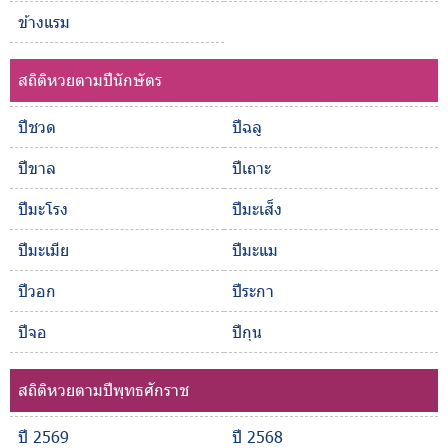
ข้างแรม
สถิติหวยตามปีนักษัตร
ปีชวด
ปีฉลู
ปีขาล
ปีเถาะ
ปีมะโรง
ปีมะเส็ง
ปีมะเมีย
ปีมะแม
ปีวอก
ปีระกา
ปีจอ
ปีกุน
สถิติหวยตามปีพุทธศักราช
ปี 2569
ปี 2568