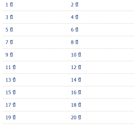
1 ปี
2 ปี
3 ปี
4 ปี
5 ปี
6 ปี
7 ปี
8 ปี
9 ปี
10 ปี
11 ปี
12 ปี
13 ปี
14 ปี
15 ปี
16 ปี
17 ปี
18 ปี
19 ปี
20 ปี