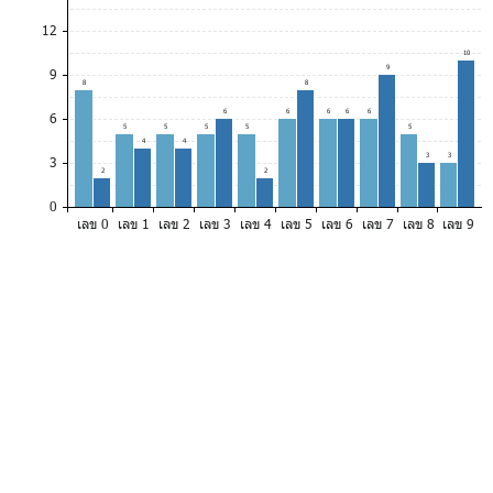
12
10
9
9
8
8
6
6
6
6
6
6
5
5
5
5
5
4
4
3
3
3
2
2
0
เลข 0
เลข 1
เลข 2
เลข 3
เลข 4
เลข 5
เลข 6
เลข 7
เลข 8
เลข 9