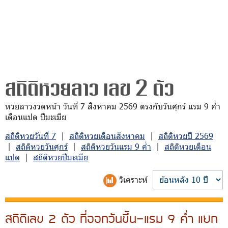
สถิติหวยลาว เลข 2 ตัว
หวยลาวงวดหน้า วันที่ 7 สิงหาคม 2569 ตรงกับวันศุกร์ แรม 9 ค่ำ
เดือนแปด ปีมะเมีย
สถิติหวยวันที่ 7
|
สถิติหวยเดือนสิงหาคม
|
สถิติหวยปี 2569
|
สถิติหวยวันศุกร์
|
สถิติหวยวันแรม 9 ค่ำ
|
สถิติหวยเดือน
แปด
|
สถิติหวยปีมะเมีย
วิเคราะห์
สถิติเลข 2 ตัว ที่ออกวันขึ้น-แรม 9 ค่ำ แยก