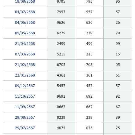
18/08/2568
9795
795
95
04/07/2568
7957
957
57
04/06/2568
9626
626
26
05/05/2568
6279
279
79
21/04/2568
2499
499
99
07/03/2568
5215
215
15
21/02/2568
6705
705
05
22/01/2568
4361
361
61
09/12/2567
5457
457
57
11/10/2567
9692
692
92
11/09/2567
0667
667
67
28/08/2567
8239
239
39
29/07/2567
4075
075
75