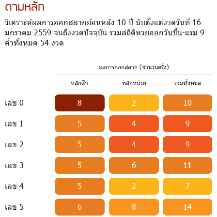
ตามหลัก
วิเคราะห์ผลการออกสลากย้อนหลัง 10 ปี นับตั้งแต่งวดวันที่ 16
มกราคม 2559 จนถึงงวดปัจจุบัน รวมสถิติหวยออกวันขึ้น-แรม 9
ค่ำทั้งหมด 54 งวด
ผลการออกสลาก (จำนวนครั้ง)
หลักสิบ
หลักหน่วย
รวมทั้งหมด
เลข 0
8
2
10
เลข 1
5
4
9
เลข 2
5
4
9
เลข 3
5
6
11
เลข 4
5
2
7
เลข 5
6
8
14