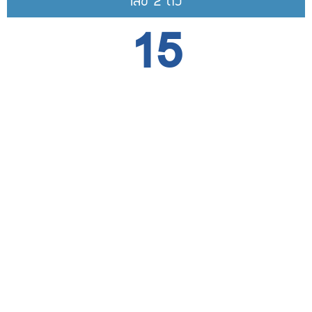
เลข 2 ตัว
15