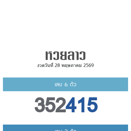
หวยลาว
งวดวันที่ 28 พฤษภาคม 2569
เลข 6 ตัว
352
415