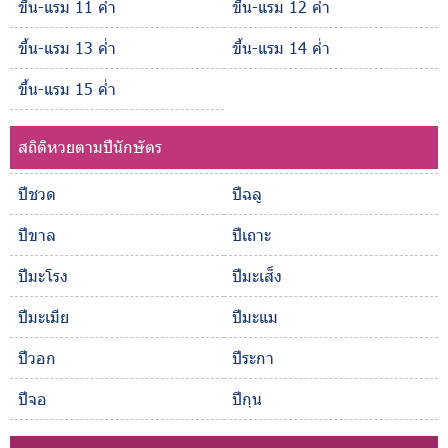
ขึ้น-แรม 11 ค่ำ
ขึ้น-แรม 12 ค่ำ
ขึ้น-แรม 13 ค่ำ
ขึ้น-แรม 14 ค่ำ
ขึ้น-แรม 15 ค่ำ
สถิติหวยตามปีนักษัตร
ปีชวด
ปีฉลู
ปีขาล
ปีเถาะ
ปีมะโรง
ปีมะเส็ง
ปีมะเมีย
ปีมะแม
ปีวอก
ปีระกา
ปีจอ
ปีกุน