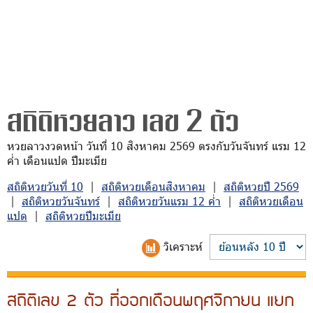
สถิติหวยลาว เลข 2 ตัว
หวยลาวงวดหน้า วันที่ 10 สิงหาคม 2569 ตรงกับวันจันทร์ แรม 12
ค่ำ เดือนแปด ปีมะเมีย
สถิติหวยวันที่ 10
|
สถิติหวยเดือนสิงหาคม
|
สถิติหวยปี 2569
|
สถิติหวยวันจันทร์
|
สถิติหวยวันแรม 12 ค่ำ
|
สถิติหวยเดือน
แปด
|
สถิติหวยปีมะเมีย
วิเคราะห์
สถิติเลข 2 ตัว ที่ออกเดือนพฤศจิกายน แยก