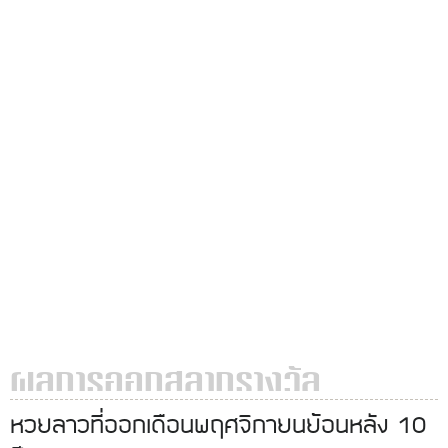
ผลการออกสลากรางวัล
หวยลาวที่ออกเดือนพฤศจิกายนย้อนหลัง 10