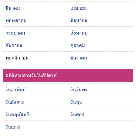
มีนาคม
เมษายน
พฤษภาคม
มิถุนายน
กรกฎาคม
สิงหาคม
กันยายน
ตุลาคม
พฤศจิกายน
ธันวาคม
สถิติหวยตามวันในสัปดาห์
วันอาทิตย์
วันจันทร์
วันอังคาร
วันพุธ
วันพฤหัสบดี
วันศุกร์
วันเสาร์