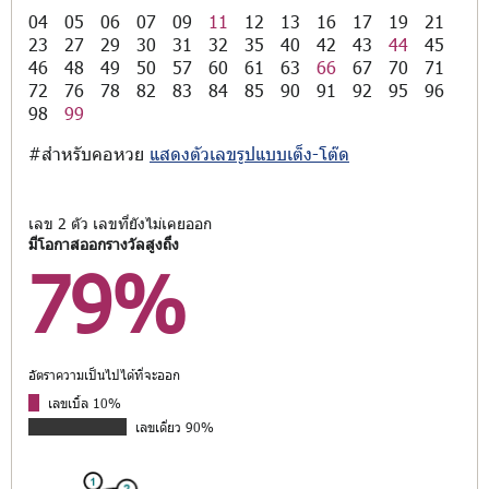
04
05
06
07
09
11
12
13
16
17
19
21
23
27
29
30
31
32
35
40
42
43
44
45
46
48
49
50
57
60
61
63
66
67
70
71
72
76
78
82
83
84
85
90
91
92
95
96
98
99
#สำหรับคอหวย
แสดงตัวเลขรูปแบบเต็ง-โต๊ด
เลข 2 ตัว เลขที่ยังไม่เคยออก
มีโอกาสออกรางวัลสูงถึง
79%
อัตราความเป็นไปได้ที่จะออก
เลขเบิ้ล 10%
เลขเดี่ยว 90%