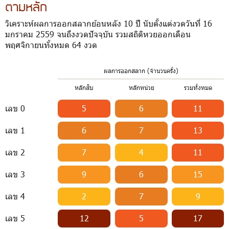
ตามหลัก
วิเคราะห์ผลการออกสลากย้อนหลัง 10 ปี นับตั้งแต่งวดวันที่ 16
มกราคม 2559 จนถึงงวดปัจจุบัน รวมสถิติหวยออกเดือน
พฤศจิกายนทั้งหมด 64 งวด
ผลการออกสลาก (จำนวนครั้ง)
หลักสิบ
หลักหน่วย
รวมทั้งหมด
เลข 0
5
6
11
เลข 1
6
7
13
เลข 2
7
4
11
เลข 3
9
6
15
เลข 4
2
7
9
เลข 5
12
5
17