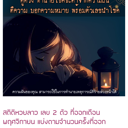
สถิติหวยลาว เลข 2 ตัว ที่ออกเดือน
พฤศจิกายน แบ่งตามจำนวนครั้งที่ออก