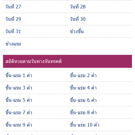
วันที่ 27
วันที่ 28
วันที่ 29
วันที่ 30
วันที่ 31
ข้างขึ้น
ข้างแรม
สถิติหวยตามวันทางจันทรคติ
ขึ้น-แรม 1 ค่ำ
ขึ้น-แรม 2 ค่ำ
ขึ้น-แรม 3 ค่ำ
ขึ้น-แรม 4 ค่ำ
ขึ้น-แรม 5 ค่ำ
ขึ้น-แรม 6 ค่ำ
ขึ้น-แรม 7 ค่ำ
ขึ้น-แรม 8 ค่ำ
ขึ้น-แรม 9 ค่ำ
ขึ้น-แรม 10 ค่ำ