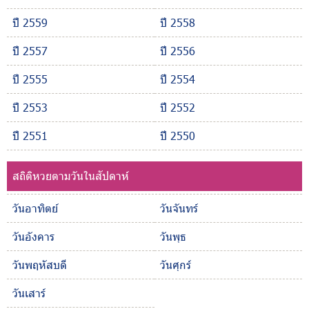
ปี 2559
ปี 2558
ปี 2557
ปี 2556
ปี 2555
ปี 2554
ปี 2553
ปี 2552
ปี 2551
ปี 2550
สถิติหวยตามวันในสัปดาห์
วันอาทิตย์
วันจันทร์
วันอังคาร
วันพุธ
วันพฤหัสบดี
วันศุกร์
วันเสาร์