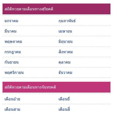
สถิติหวยตามเดือนทางสุริยคติ
มกราคม
กุมภาพันธ์
มีนาคม
เมษายน
พฤษภาคม
มิถุนายน
กรกฎาคม
สิงหาคม
กันยายน
ตุลาคม
พฤศจิกายน
ธันวาคม
สถิติหวยตามเดือนทางจันทรคติ
เดือนอ้าย
เดือนยี่
เดือนสาม
เดือนสี่