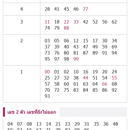
4
28
41
45
46
77
3
11
18
22
33
42
52
56
62
74
79
88
2
03
05
06
12
15
17
30
34
37
39
40
43
47
49
59
69
73
76
80
81
87
89
91
94
95
97
98
99
1
00
01
02
10
16
19
20
24
25
27
32
38
44
51
54
55
57
58
60
61
63
64
66
68
70
72
75
83
84
85
86
92
93
เลข 2 ตัว เลขที่ยังไม่ออก
04
07
08
13
14
21
23
29
31
35
36
48
50
53
65
67
71
78
82
90
96