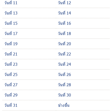
วันที่ 11
วันที่ 12
วันที่ 13
วันที่ 14
วันที่ 15
วันที่ 16
วันที่ 17
วันที่ 18
วันที่ 19
วันที่ 20
วันที่ 21
วันที่ 22
วันที่ 23
วันที่ 24
วันที่ 25
วันที่ 26
วันที่ 27
วันที่ 28
วันที่ 29
วันที่ 30
วันที่ 31
ข้างขึ้น