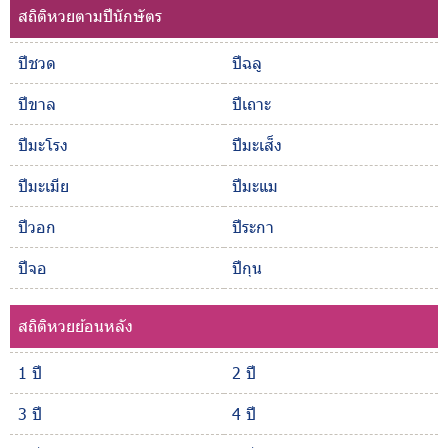
สถิติหวยตามปีนักษัตร
ปีชวด
ปีฉลู
ปีขาล
ปีเถาะ
ปีมะโรง
ปีมะเส็ง
ปีมะเมีย
ปีมะแม
ปีวอก
ปีระกา
ปีจอ
ปีกุน
สถิติหวยย้อนหลัง
1 ปี
2 ปี
3 ปี
4 ปี