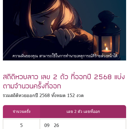
สถิติหวยลาว เลข 2 ตัว ที่ออกปี 2568 แบ่ง
ตามจำนวนครั้งที่ออก
รวมสถิติหวยออกปี 2568 ทั้งหมด 152 งวด
จำนวนครั้ง
เลข 2 ตัว เลขที่ออก
5
09
26