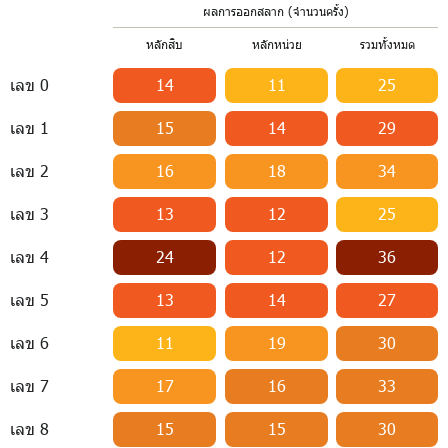
ผลการออกสลาก (จำนวนครั้ง)
หลักสิบ
หลักหน่วย
รวมทั้งหมด
เลข 0
14
11
25
เลข 1
15
14
29
เลข 2
16
18
34
เลข 3
13
12
25
เลข 4
24
12
36
เลข 5
13
14
27
เลข 6
11
19
30
เลข 7
17
16
33
เลข 8
15
15
30