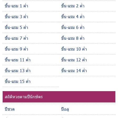
ขึ้น-แรม 1 ค่ำ
ขึ้น-แรม 2 ค่ำ
ขึ้น-แรม 3 ค่ำ
ขึ้น-แรม 4 ค่ำ
ขึ้น-แรม 5 ค่ำ
ขึ้น-แรม 6 ค่ำ
ขึ้น-แรม 7 ค่ำ
ขึ้น-แรม 8 ค่ำ
ขึ้น-แรม 9 ค่ำ
ขึ้น-แรม 10 ค่ำ
ขึ้น-แรม 11 ค่ำ
ขึ้น-แรม 12 ค่ำ
ขึ้น-แรม 13 ค่ำ
ขึ้น-แรม 14 ค่ำ
ขึ้น-แรม 15 ค่ำ
สถิติหวยตามปีนักษัตร
ปีชวด
ปีฉลู