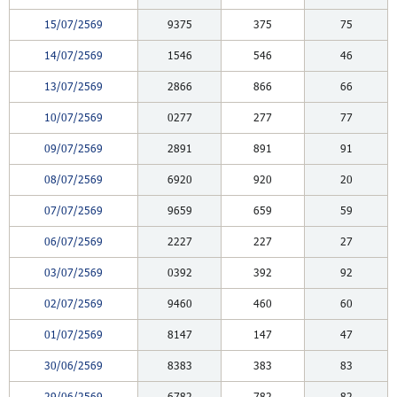
15/07/2569
9375
375
75
14/07/2569
1546
546
46
13/07/2569
2866
866
66
10/07/2569
0277
277
77
09/07/2569
2891
891
91
08/07/2569
6920
920
20
07/07/2569
9659
659
59
06/07/2569
2227
227
27
03/07/2569
0392
392
92
02/07/2569
9460
460
60
01/07/2569
8147
147
47
30/06/2569
8383
383
83
29/06/2569
6782
782
82