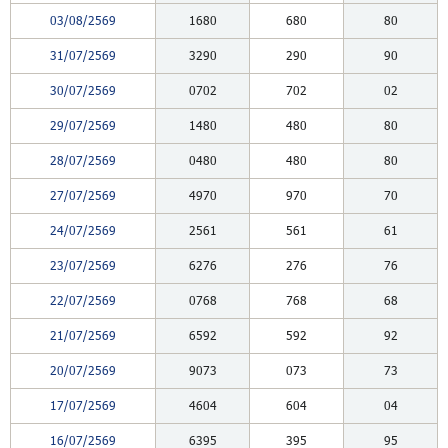
03/08/2569
1680
680
80
31/07/2569
3290
290
90
30/07/2569
0702
702
02
29/07/2569
1480
480
80
28/07/2569
0480
480
80
27/07/2569
4970
970
70
24/07/2569
2561
561
61
23/07/2569
6276
276
76
22/07/2569
0768
768
68
21/07/2569
6592
592
92
20/07/2569
9073
073
73
17/07/2569
4604
604
04
16/07/2569
6395
395
95