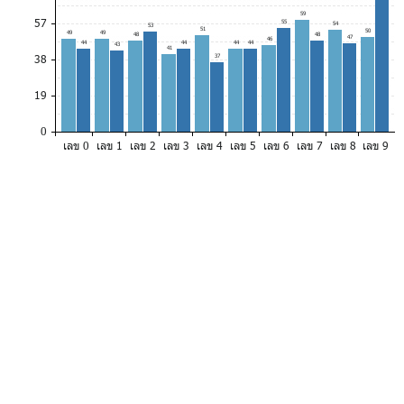
59
57
55
54
53
51
50
49
49
48
48
47
46
44
44
44
44
43
41
38
37
19
0
เลข 0
เลข 1
เลข 2
เลข 3
เลข 4
เลข 5
เลข 6
เลข 7
เลข 8
เลข 9