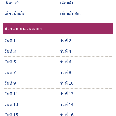
เดือนเก้า
เดือนสิบ
เดือนสิบเอ็ด
เดือนสิบสอง
สถิติหวยตามวันที่ออก
วันที่ 1
วันที่ 2
วันที่ 3
วันที่ 4
วันที่ 5
วันที่ 6
วันที่ 7
วันที่ 8
วันที่ 9
วันที่ 10
วันที่ 11
วันที่ 12
วันที่ 13
วันที่ 14
วันที่ 15
วันที่ 16