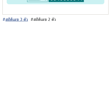
#
สถิติเลข 3 ตัว
#สถิติเลข 2 ตัว