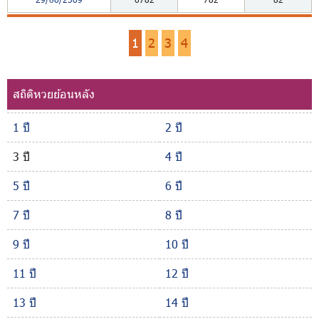
1
2
3
4
สถิติหวยย้อนหลัง
1 ปี
2 ปี
3 ปี
4 ปี
5 ปี
6 ปี
7 ปี
8 ปี
9 ปี
10 ปี
11 ปี
12 ปี
13 ปี
14 ปี