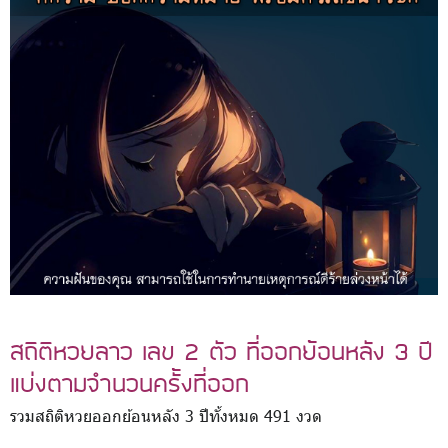
สถิติหวยลาว เลข 2 ตัว ที่ออกย้อนหลัง 3 ปี
แบ่งตามจำนวนครั้งที่ออก
รวมสถิติหวยออกย้อนหลัง 3 ปีทั้งหมด 491 งวด