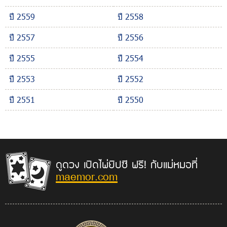
ปี 2559
ปี 2558
ปี 2557
ปี 2556
ปี 2555
ปี 2554
ปี 2553
ปี 2552
ปี 2551
ปี 2550
ดูดวง เปิดไพ่ยิปซี ฟรี! กับแม่หมอที่
maemor.com