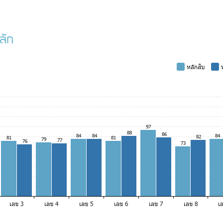
ลัก
-
หลักสิบ
-
ห
97
88
86
84
84
84
82
81
81
79
77
76
73
เลข 3
เลข 4
เลข 5
เลข 6
เลข 7
เลข 8
เ