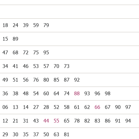
18
24
39
59
79
15
89
47
68
72
75
95
34
41
46
53
57
70
73
49
51
56
76
80
85
87
92
36
38
48
54
60
64
74
88
93
96
98
06
13
14
27
28
52
58
61
62
66
67
90
97
12
21
31
43
44
55
65
78
82
83
86
91
94
29
30
35
37
50
63
81