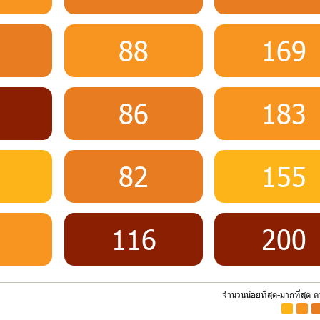
88
169
86
183
82
155
116
200
จำนวนน้อยที่สุด-มากที่สุด 
-
-
-