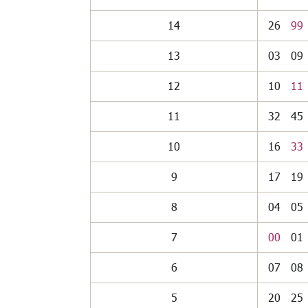
14
26
99
13
03
09
12
10
11
11
32
45
10
16
33
9
17
19
8
04
05
7
00
01
6
07
08
5
20
25