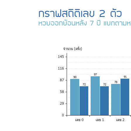
กราฟสถิติเลข 2 ตัว
หวยออกย้อนหลัง 7 ปี แยกตามห
จำ
นวน (ครั้ง)
145
116
97
91
90
87
78
72
72
58
29
0
เลข 0
เลข 1
เลข 2