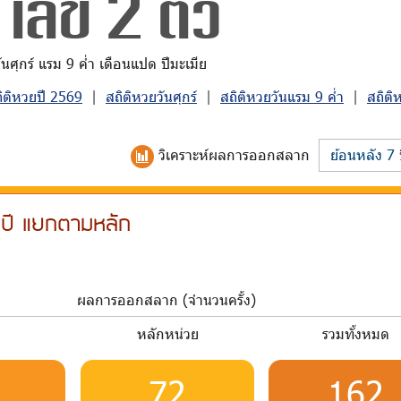
 เลข 2 ตัว
ศุกร์ แรม 9 ค่ำ เดือนแปด ปีมะเมีย
ิติหวยปี 2569
|
สถิติหวยวันศุกร์
|
สถิติหวยวันแรม 9 ค่ำ
|
สถิติ
วิเคราะห์
ผลการออกสลาก
7 ปี แยกตามหลัก
ผลการออกสลาก (จำนวนครั้ง)
บ
หลักหน่วย
รวมทั้งหมด
72
162