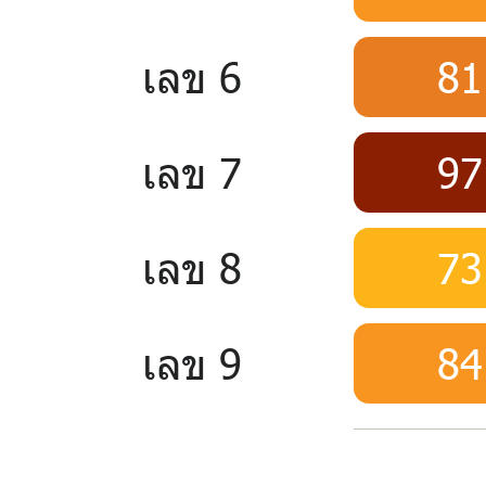
เลข 6
81
เลข 7
97
เลข 8
73
เลข 9
84