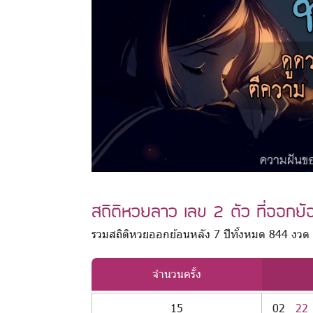
สถิติหวยลาว เลข 2 ตัว ที่ออกย้
รวมสถิติหวยออกย้อนหลัง 7 ปีทั้งหมด 844 งวด
จำนวนครั้ง
15
02
22