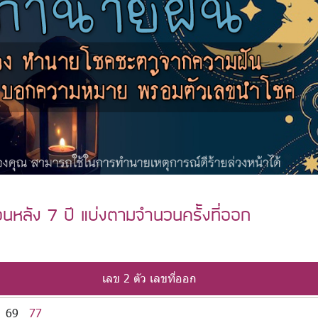
อนหลัง 7 ปี แบ่งตามจำนวนครั้งที่ออก
เลข 2 ตัว เลขที่ออก
69
77