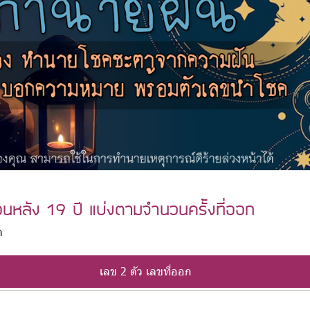
อนหลัง 19 ปี แบ่งตามจำนวนครั้งที่ออก
ด
เลข 2 ตัว เลขที่ออก