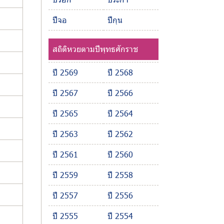
ปีจอ
ปีกุน
สถิติหวยตามปีพุทธศักราช
ปี 2569
ปี 2568
ปี 2567
ปี 2566
ปี 2565
ปี 2564
ปี 2563
ปี 2562
ปี 2561
ปี 2560
ปี 2559
ปี 2558
ปี 2557
ปี 2556
ปี 2555
ปี 2554