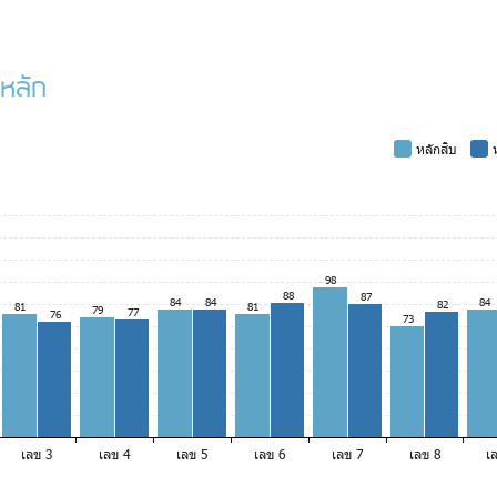
หลัก
-
หลักสิบ
-
ห
98
88
87
84
84
84
82
81
81
79
77
76
73
เลข 3
เลข 4
เลข 5
เลข 6
เลข 7
เลข 8
เ