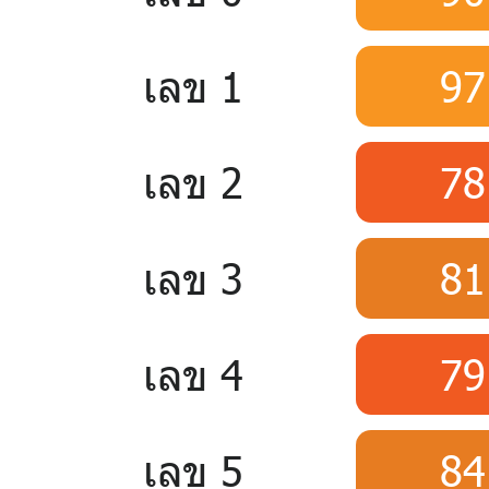
เลข 1
97
เลข 2
78
เลข 3
81
เลข 4
79
เลข 5
84