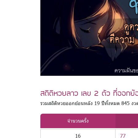
สถิติหวยลาว เลข 2 ตัว ที่ออกย้
รวมสถิติหวยออกย้อนหลัง 19 ปีทั้งหมด 845 งว
จำนวนครั้ง
16
77