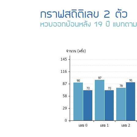
กราฟสถิติเลข 2 ตัว
หวยออกย้อนหลัง 19 ปี แยกตาม
จำ
นวน (ครั้ง)
145
116
97
91
90
87
78
72
72
58
29
0
เลข 0
เลข 1
เลข 2