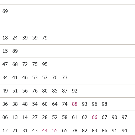
69
18
24
39
59
79
15
89
47
68
72
75
95
34
41
46
53
57
70
73
49
51
56
76
80
85
87
92
36
38
48
54
60
64
74
88
93
96
98
06
13
14
27
28
52
58
61
62
66
67
90
97
12
21
31
43
44
55
65
78
82
83
86
91
94