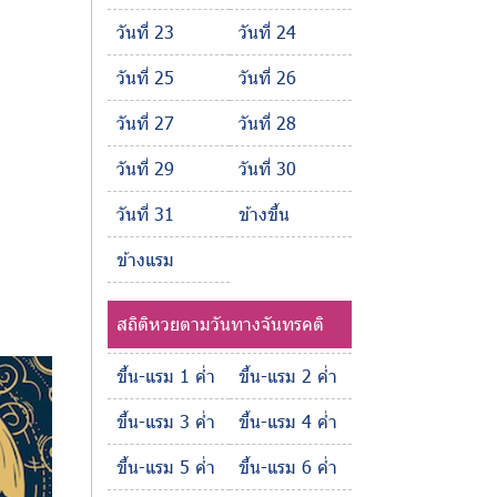
วันที่ 23
วันที่ 24
วันที่ 25
วันที่ 26
วันที่ 27
วันที่ 28
วันที่ 29
วันที่ 30
วันที่ 31
ข้างขึ้น
ข้างแรม
สถิติหวยตามวันทางจันทรคติ
ขึ้น-แรม 1 ค่ำ
ขึ้น-แรม 2 ค่ำ
ขึ้น-แรม 3 ค่ำ
ขึ้น-แรม 4 ค่ำ
ขึ้น-แรม 5 ค่ำ
ขึ้น-แรม 6 ค่ำ