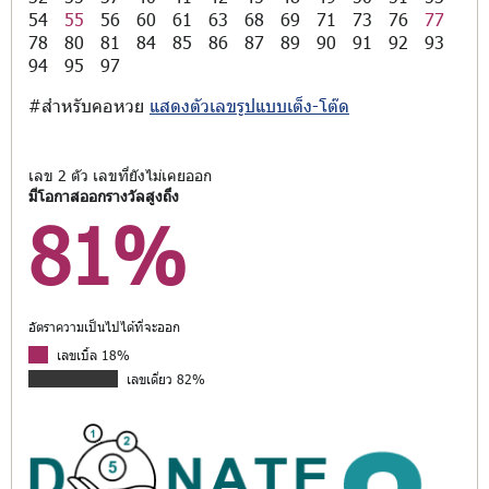
54
55
56
60
61
63
68
69
71
73
76
77
78
80
81
84
85
86
87
89
90
91
92
93
94
95
97
#สำหรับคอหวย
แสดงตัวเลขรูปแบบเต็ง-โต๊ด
เลข 2 ตัว เลขที่ยังไม่เคยออก
มีโอกาสออกรางวัลสูงถึง
81%
อัตราความเป็นไปได้ที่จะออก
เลขเบิ้ล 18%
เลขเดี่ยว 82%