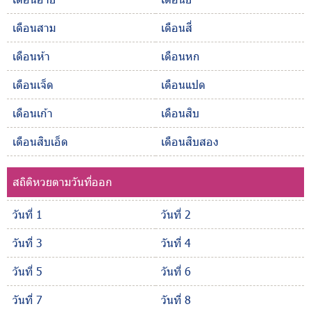
เดือนสาม
เดือนสี่
เดือนห้า
เดือนหก
เดือนเจ็ด
เดือนแปด
เดือนเก้า
เดือนสิบ
เดือนสิบเอ็ด
เดือนสิบสอง
สถิติหวยตามวันที่ออก
วันที่ 1
วันที่ 2
วันที่ 3
วันที่ 4
วันที่ 5
วันที่ 6
วันที่ 7
วันที่ 8