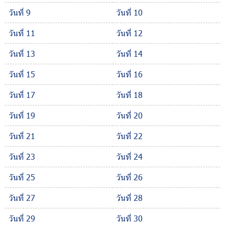
วันที่ 9
วันที่ 10
วันที่ 11
วันที่ 12
วันที่ 13
วันที่ 14
วันที่ 15
วันที่ 16
วันที่ 17
วันที่ 18
วันที่ 19
วันที่ 20
วันที่ 21
วันที่ 22
วันที่ 23
วันที่ 24
วันที่ 25
วันที่ 26
วันที่ 27
วันที่ 28
วันที่ 29
วันที่ 30