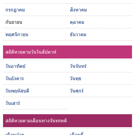
กรกฎาคม
สิงหาคม
กันยายน
ตุลาคม
พฤศจิกายน
ธันวาคม
สถิติหวยตามวันในสัปดาห์
วันอาทิตย์
วันจันทร์
วันอังคาร
วันพุธ
วันพฤหัสบดี
วันศุกร์
วันเสาร์
สถิติหวยตามเดือนทางจันทรคติ
เดือนอ้าย
เดือนยี่