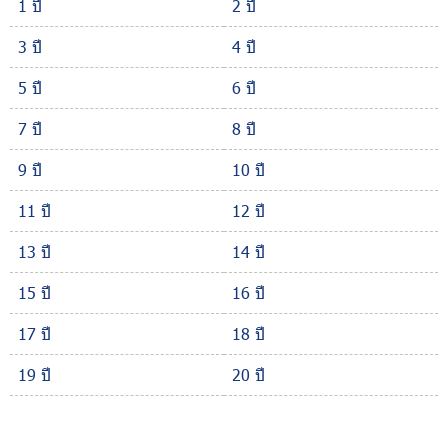
1 ปี
2 ปี
3 ปี
4 ปี
5 ปี
6 ปี
7 ปี
8 ปี
9 ปี
10 ปี
11 ปี
12 ปี
13 ปี
14 ปี
15 ปี
16 ปี
17 ปี
18 ปี
19 ปี
20 ปี