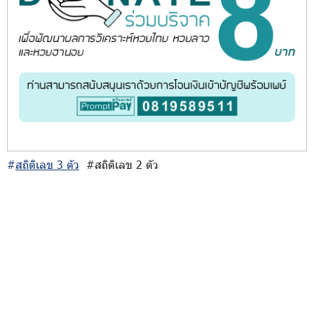
#
สถิติเลข 3 ตัว
#สถิติเลข 2 ตัว