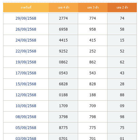
งวดวันที่
เลข 4 ตัว
เลข 3 ตัว
เลข 2 ตัว
29/09/2568
2774
774
74
26/09/2568
6958
958
58
24/09/2568
4415
415
15
22/09/2568
9252
252
52
19/09/2568
0862
862
62
17/09/2568
0543
543
43
15/09/2568
6828
828
28
12/09/2568
0188
188
88
10/09/2568
1709
709
09
08/09/2568
3798
798
98
05/09/2568
8775
775
75
03/09/2568
0701
701
01