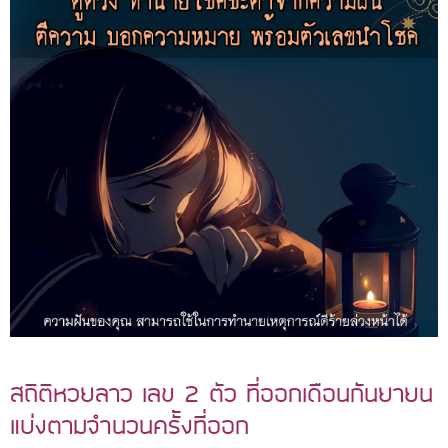
สถิติหวยลาว เลข 2 ตัว ที่ออกเดือนกันยายน
แบ่งตามจำนวนครั้งที่ออก