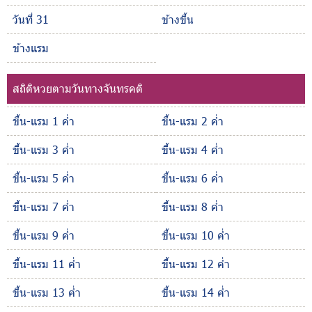
วันที่ 31
ข้างขึ้น
ข้างแรม
สถิติหวยตามวันทางจันทรคติ
ขึ้น-แรม 1 ค่ำ
ขึ้น-แรม 2 ค่ำ
ขึ้น-แรม 3 ค่ำ
ขึ้น-แรม 4 ค่ำ
ขึ้น-แรม 5 ค่ำ
ขึ้น-แรม 6 ค่ำ
ขึ้น-แรม 7 ค่ำ
ขึ้น-แรม 8 ค่ำ
ขึ้น-แรม 9 ค่ำ
ขึ้น-แรม 10 ค่ำ
ขึ้น-แรม 11 ค่ำ
ขึ้น-แรม 12 ค่ำ
ขึ้น-แรม 13 ค่ำ
ขึ้น-แรม 14 ค่ำ