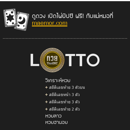
ดูดวง เปิดไพ่ยิปซี ฟรี! กับแม่หมอที่
maemor.com
วิเคราะห์หวย
สถิติเลขท้าย 3 ตัวบน
สถิติเลขหน้า 3 ตัว
สถิติเลขท้าย 3 ตัว
สถิติเลขท้าย 2 ตัว
หวยลาว
หวยฮานอย