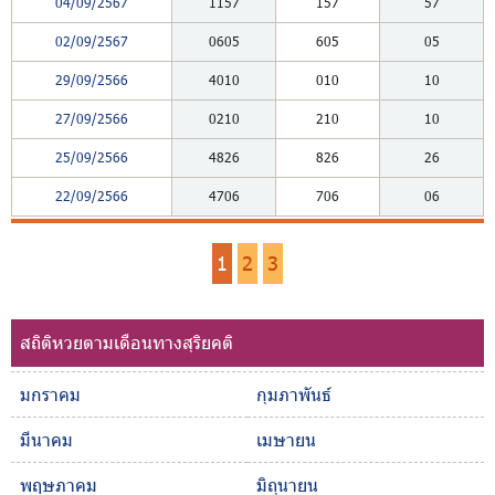
04/09/2567
1157
157
57
02/09/2567
0605
605
05
29/09/2566
4010
010
10
27/09/2566
0210
210
10
25/09/2566
4826
826
26
22/09/2566
4706
706
06
1
2
3
สถิติหวยตามเดือนทางสุริยคติ
มกราคม
กุมภาพันธ์
มีนาคม
เมษายน
พฤษภาคม
มิถุนายน