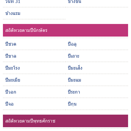
วันที่ 31
ข้างขึ้น
ข้างแรม
สถิติหวยตามปีนักษัตร
ปีชวด
ปีฉลู
ปีขาล
ปีเถาะ
ปีมะโรง
ปีมะเส็ง
ปีมะเมีย
ปีมะแม
ปีวอก
ปีระกา
ปีจอ
ปีกุน
สถิติหวยตามปีพุทธศักราช