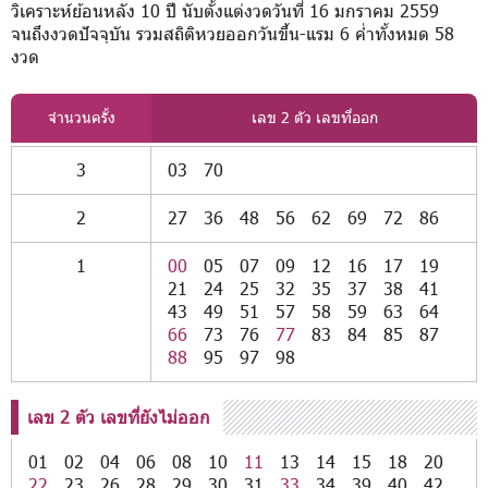
วิเคราะห์ย้อนหลัง 10 ปี นับตั้งแต่งวดวันที่ 16 มกราคม 2559
จนถึงงวดปัจจุบัน รวมสถิติหวยออกวันขึ้น-แรม 6 ค่ำทั้งหมด 58
งวด
จำนวนครั้ง
เลข 2 ตัว เลขที่ออก
3
03
70
2
27
36
48
56
62
69
72
86
1
00
05
07
09
12
16
17
19
21
24
25
32
35
37
38
41
43
49
51
57
58
59
63
64
66
73
76
77
83
84
85
87
88
95
97
98
เลข 2 ตัว เลขที่ยังไม่ออก
01
02
04
06
08
10
11
13
14
15
18
20
22
23
26
28
29
30
31
33
34
39
40
42