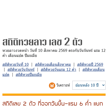
สถิติหวยลาว เลข 2 ตัว
หวยลาวงวดหน้า วันที่ 10 สิงหาคม 2569 ตรงกับวันจันทร์ แรม 12
ค่ำ เดือนแปด ปีมะเมีย
สถิติหวยวันที่ 10
|
สถิติหวยเดือนสิงหาคม
|
สถิติหวยปี 2569
|
สถิติหวยวันจันทร์
|
สถิติหวยวันแรม 12 ค่ำ
|
สถิติหวยเดือน
แปด
|
สถิติหวยปีมะเมีย
วิเคราะห์
สถิติเลข 2 ตัว ที่ออกวันขึ้น-แรม 6 ค่ำ แยก