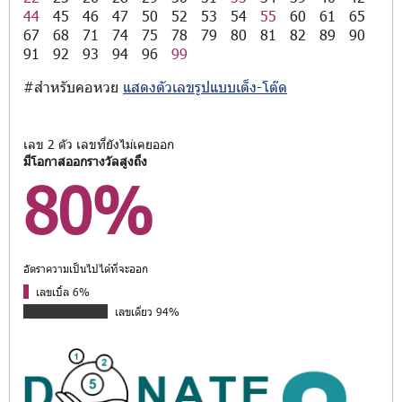
44
45
46
47
50
52
53
54
55
60
61
65
67
68
71
74
75
78
79
80
81
82
89
90
91
92
93
94
96
99
#สำหรับคอหวย
แสดงตัวเลขรูปแบบเต็ง-โต๊ด
เลข 2 ตัว เลขที่ยังไม่เคยออก
มีโอกาสออกรางวัลสูงถึง
80%
อัตราความเป็นไปได้ที่จะออก
เลขเบิ้ล 6%
เลขเดี่ยว 94%