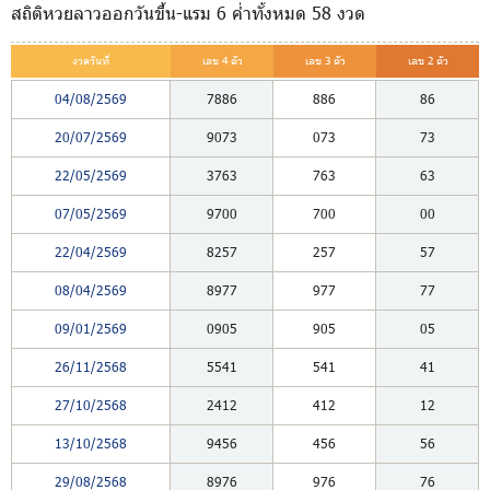
สถิติหวยลาวออกวันขึ้น-แรม 6 ค่ำทั้งหมด 58 งวด
งวดวันที่
เลข 4 ตัว
เลข 3 ตัว
เลข 2 ตัว
04/08/2569
7886
886
86
20/07/2569
9073
073
73
22/05/2569
3763
763
63
07/05/2569
9700
700
00
22/04/2569
8257
257
57
08/04/2569
8977
977
77
09/01/2569
0905
905
05
26/11/2568
5541
541
41
27/10/2568
2412
412
12
13/10/2568
9456
456
56
29/08/2568
8976
976
76