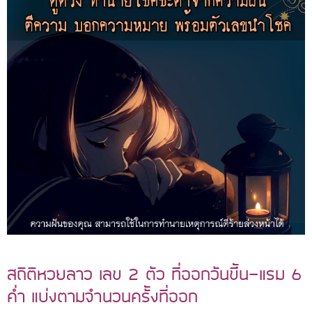
สถิติหวยลาว เลข 2 ตัว ที่ออกวันขึ้น-แรม 6
ค่ำ แบ่งตามจำนวนครั้งที่ออก