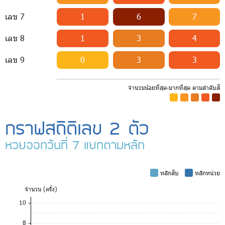
เลข 7
1
6
7
เลข 8
1
3
4
เลข 9
0
3
3
จำนวนน้อยที่สุด-มากที่สุด ตามลำดับสี
-
-
-
-
-
กราฟสถิติเลข 2 ตัว
หวยออกวันที่ 7 แยกตามหลัก
-
หลักสิบ
-
หลักหน่วย
จำ
นวน (ครั้ง)
10
8