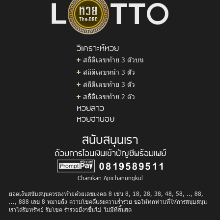
วิเคราะห์หวย
สถิติเลขท้าย 3 ตัวบน
สถิติเลขหน้า 3 ตัว
สถิติเลขท้าย 3 ตัว
สถิติเลขท้าย 2 ตัว
หวยลาว
หวยฮานอย
สนับสนุนเรา
ด้วยการโอนเงินเข้าบัญชีพร้อมเพย์
Chanikan Apichanungkul
ยอดเงินสนับสนุนควรลงท้ายด้วยเลขมงคล 8 เช่น 8, 18, 28, 38, 48, 58, .., 88,
..., 888 เลข 8 หมายถึง ความโชคดีและความร่ำรวย ขอให้ทุกท่านที่ให้การสนุบสนุน
เราได้รับทรัพย์ รับโชค ร่ำรวยยิ่งๆขึ้นไป ไม่มีที่สิ้นสุด