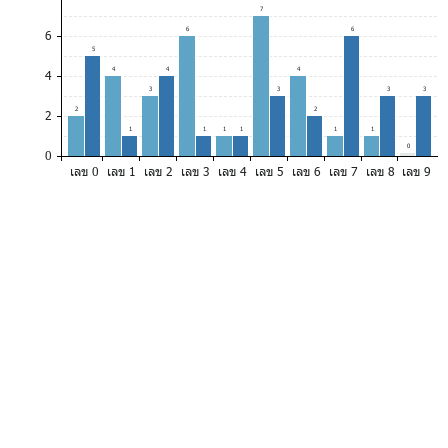
7
6
6
6
5
4
4
4
4
3
3
3
3
2
2
2
1
1
1
1
1
1
0
0
เลข 0
เลข 1
เลข 2
เลข 3
เลข 4
เลข 5
เลข 6
เลข 7
เลข 8
เลข 9