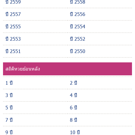
ปี 2559
ปี 2558
ปี 2557
ปี 2556
ปี 2555
ปี 2554
ปี 2553
ปี 2552
ปี 2551
ปี 2550
สถิติหวยย้อนหลัง
1 ปี
2 ปี
3 ปี
4 ปี
5 ปี
6 ปี
7 ปี
8 ปี
9 ปี
10 ปี