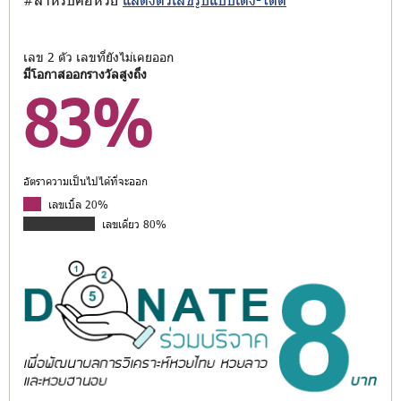
เลข 2 ตัว เลขที่ยังไม่เคยออก
มีโอกาสออกรางวัลสูงถึง
83%
อัตราความเป็นไปได้ที่จะออก
เลขเบิ้ล 20%
เลขเดี่ยว 80%