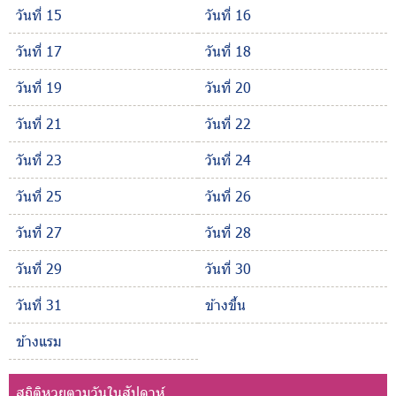
วันที่ 15
วันที่ 16
วันที่ 17
วันที่ 18
วันที่ 19
วันที่ 20
วันที่ 21
วันที่ 22
วันที่ 23
วันที่ 24
วันที่ 25
วันที่ 26
วันที่ 27
วันที่ 28
วันที่ 29
วันที่ 30
วันที่ 31
ข้างขึ้น
ข้างแรม
สถิติหวยตามวันในสัปดาห์