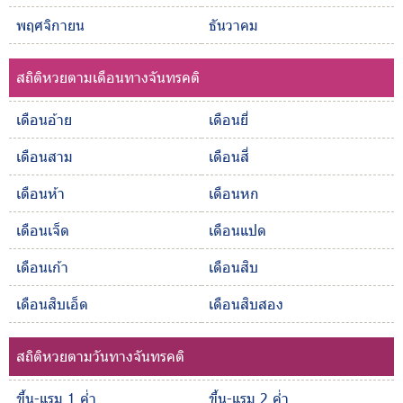
พฤศจิกายน
ธันวาคม
สถิติหวยตามเดือนทางจันทรคติ
เดือนอ้าย
เดือนยี่
เดือนสาม
เดือนสี่
เดือนห้า
เดือนหก
เดือนเจ็ด
เดือนแปด
เดือนเก้า
เดือนสิบ
เดือนสิบเอ็ด
เดือนสิบสอง
สถิติหวยตามวันทางจันทรคติ
ขึ้น-แรม 1 ค่ำ
ขึ้น-แรม 2 ค่ำ