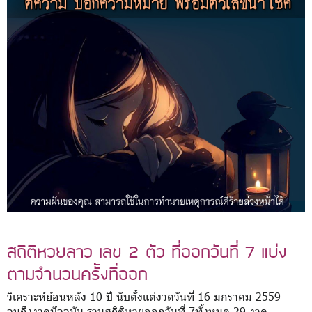
สถิติหวยลาว เลข 2 ตัว ที่ออกวันที่ 7 แบ่ง
ตามจำนวนครั้งที่ออก
วิเคราะห์ย้อนหลัง 10 ปี นับตั้งแต่งวดวันที่ 16 มกราคม 2559
จนถึงงวดปัจจุบัน รวมสถิติหวยออกวันที่ 7ทั้งหมด 29 งวด