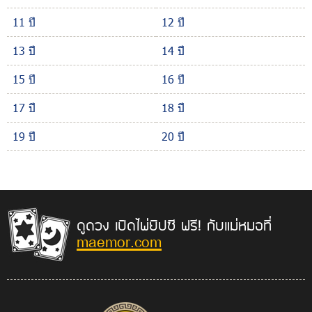
11 ปี
12 ปี
13 ปี
14 ปี
15 ปี
16 ปี
17 ปี
18 ปี
19 ปี
20 ปี
ดูดวง เปิดไพ่ยิปซี ฟรี! กับแม่หมอที่
maemor.com