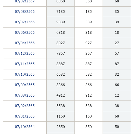
07/02/2567
8368
368
68
07/08/2566
7135
135
35
07/07/2566
9339
339
39
07/06/2566
0318
318
18
07/04/2566
8927
927
27
07/12/2565
7357
357
57
07/11/2565
8887
887
87
07/10/2565
6532
532
32
07/09/2565
8366
366
66
07/03/2565
4912
912
12
07/02/2565
5538
538
38
07/01/2565
1160
160
60
07/10/2564
2850
850
50