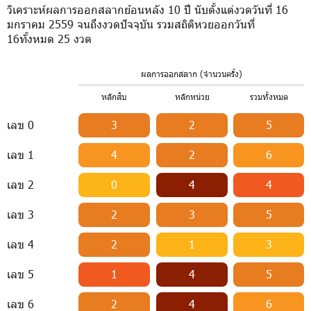
วิเคราะห์ผลการออกสลากย้อนหลัง 10 ปี นับตั้งแต่งวดวันที่ 16
มกราคม 2559 จนถึงงวดปัจจุบัน รวมสถิติหวยออกวันที่
16ทั้งหมด 25 งวด
ผลการออกสลาก (จำนวนครั้ง)
หลักสิบ
หลักหน่วย
รวมทั้งหมด
เลข 0
3
2
5
เลข 1
4
2
6
เลข 2
0
4
4
เลข 3
2
3
5
เลข 4
2
1
3
เลข 5
1
4
5
เลข 6
2
4
6