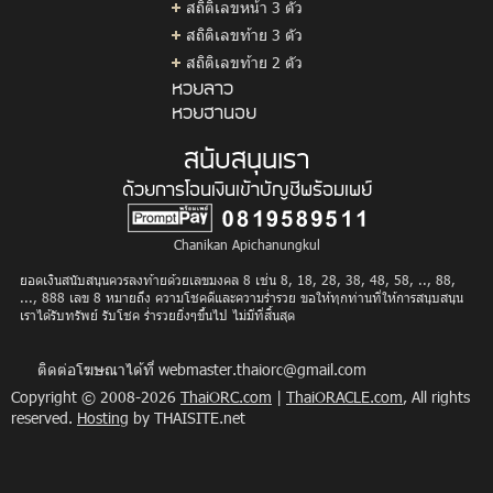
สถิติเลขหน้า 3 ตัว
สถิติเลขท้าย 3 ตัว
สถิติเลขท้าย 2 ตัว
หวยลาว
หวยฮานอย
สนับสนุนเรา
ด้วยการโอนเงินเข้าบัญชีพร้อมเพย์
Chanikan Apichanungkul
ยอดเงินสนับสนุนควรลงท้ายด้วยเลขมงคล 8 เช่น 8, 18, 28, 38, 48, 58, .., 88,
..., 888 เลข 8 หมายถึง ความโชคดีและความร่ำรวย ขอให้ทุกท่านที่ให้การสนุบสนุน
เราได้รับทรัพย์ รับโชค ร่ำรวยยิ่งๆขึ้นไป ไม่มีที่สิ้นสุด
ติดต่อโฆษณาได้ที่
webmaster.thaiorc@gmail.com
Copyright © 2008-2026
ThaiORC.com
|
ThaiORACLE.com
, All rights
reserved.
Hosting
by THAISITE.net