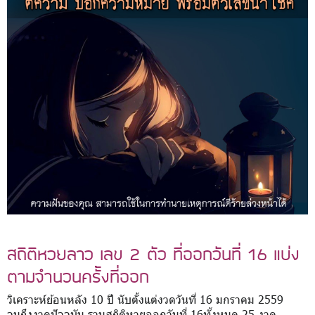
สถิติหวยลาว เลข 2 ตัว ที่ออกวันที่ 16 แบ่ง
ตามจำนวนครั้งที่ออก
วิเคราะห์ย้อนหลัง 10 ปี นับตั้งแต่งวดวันที่ 16 มกราคม 2559
จนถึงงวดปัจจุบัน รวมสถิติหวยออกวันที่ 16ทั้งหมด 25 งวด