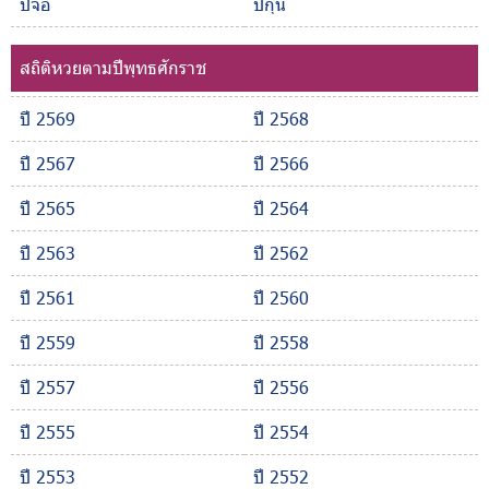
ปีจอ
ปีกุน
สถิติหวยตามปีพุทธศักราช
ปี 2569
ปี 2568
ปี 2567
ปี 2566
ปี 2565
ปี 2564
ปี 2563
ปี 2562
ปี 2561
ปี 2560
ปี 2559
ปี 2558
ปี 2557
ปี 2556
ปี 2555
ปี 2554
ปี 2553
ปี 2552