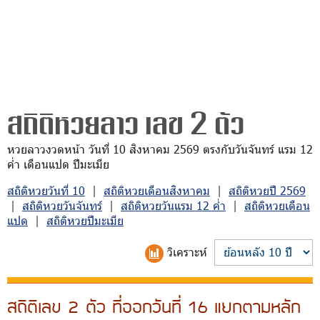
สถิติหวยลาว เลข 2 ตัว
หวยลาวงวดหน้า วันที่ 10 สิงหาคม 2569 ตรงกับวันจันทร์ แรม 12
ค่ำ เดือนแปด ปีมะเมีย
สถิติหวยวันที่ 10
|
สถิติหวยเดือนสิงหาคม
|
สถิติหวยปี 2569
|
สถิติหวยวันจันทร์
|
สถิติหวยวันแรม 12 ค่ำ
|
สถิติหวยเดือน
แปด
|
สถิติหวยปีมะเมีย
วิเคราะห์
สถิติเลข 2 ตัว ที่ออกวันที่ 16 แยกตามหลัก