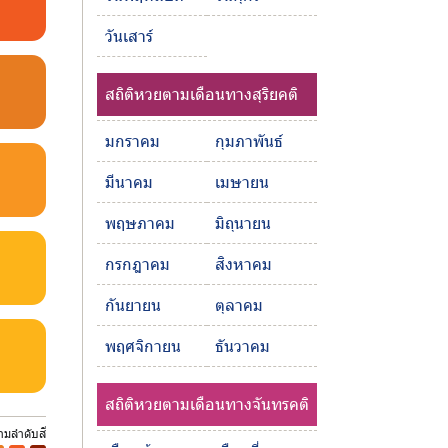
วันเสาร์
สถิติหวยตามเดือนทางสุริยคติ
มกราคม
กุมภาพันธ์
มีนาคม
เมษายน
พฤษภาคม
มิถุนายน
กรกฎาคม
สิงหาคม
กันยายน
ตุลาคม
พฤศจิกายน
ธันวาคม
สถิติหวยตามเดือนทางจันทรคติ
ตามลำดับสี