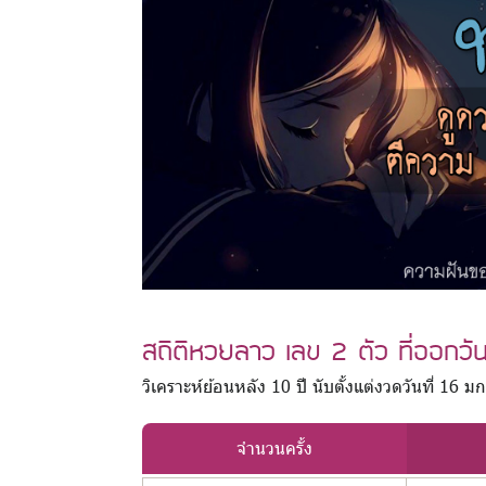
สถิติหวยลาว เลข 2 ตัว ที่ออกวัน
วิเคราะห์ย้อนหลัง 10 ปี นับตั้งแต่งวดวันที่ 1
จำนวนครั้ง