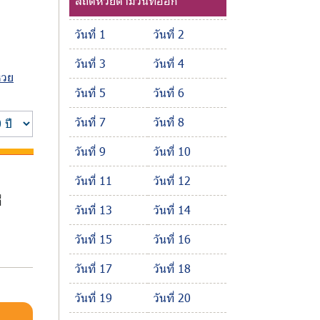
สถิติหวยตามวันที่ออก
วันที่ 1
วันที่ 2
วันที่ 3
วันที่ 4
หวย
วันที่ 5
วันที่ 6
วันที่ 7
วันที่ 8
วันที่ 9
วันที่ 10
วันที่ 11
วันที่ 12
่
วันที่ 13
วันที่ 14
วันที่ 15
วันที่ 16
วันที่ 17
วันที่ 18
วันที่ 19
วันที่ 20