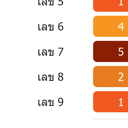
เลข 5
1
เลข 6
4
เลข 7
5
เลข 8
2
เลข 9
1