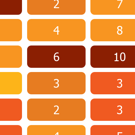
2
7
4
8
6
10
3
3
2
3