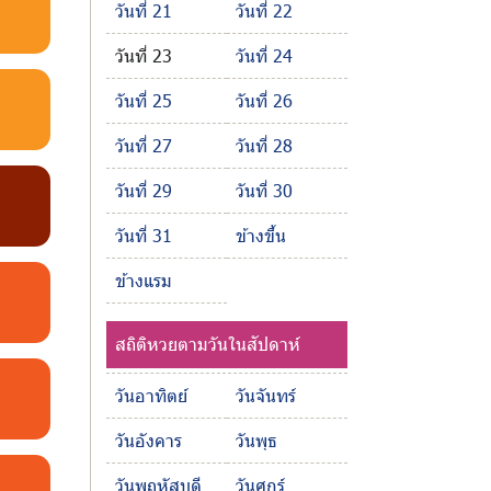
วันที่ 21
วันที่ 22
วันที่ 23
วันที่ 24
วันที่ 25
วันที่ 26
วันที่ 27
วันที่ 28
วันที่ 29
วันที่ 30
วันที่ 31
ข้างขึ้น
ข้างแรม
สถิติหวยตามวันในสัปดาห์
วันอาทิตย์
วันจันทร์
วันอังคาร
วันพุธ
วันพฤหัสบดี
วันศุกร์