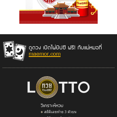
ดูดวง เปิดไพ่ยิปซี ฟรี! กับแม่หมอที่
maemor.com
วิเคราะห์หวย
สถิติเลขท้าย 3 ตัวบน